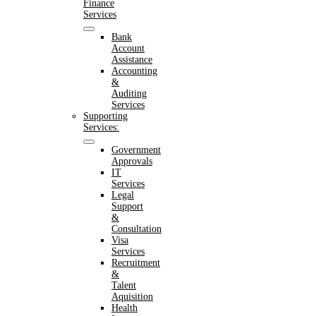
Finance
Services
Bank
Account
Assistance
Accounting
&
Auditing
Services
Supporting
Services:
Government
Approvals
IT
Services
Legal
Support
&
Consultation
Visa
Services
Recruitment
&
Talent
Aquisition
Health