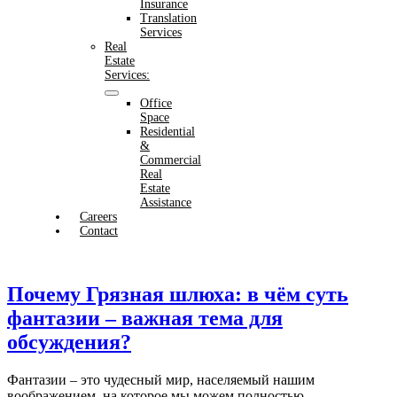
Insurance
Translation
Services
Real
Estate
Services:
Office
Space
Residential
&
Commercial
Real
Estate
Assistance
Careers
Contact
Почему Грязная шлюха: в чём суть
фантазии – важная тема для
обсуждения?
Фантазии – это чудесный мир, населяемый нашим
воображением, на которое мы можем полностью