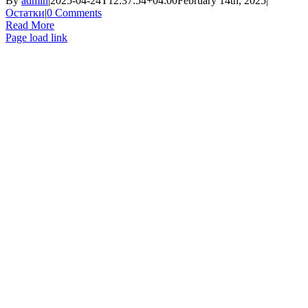
By
admin
|
2025-04-24T12:37:54+04:00
February 14th, 2025
|
Остатки
|
0 Comments
Read More
Page load link