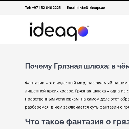
Skip
Tel:
+971 52 646 2225
Email:
info@ideaqo.ae
to
content
Почему Грязная шлюха: в чё
Фантазии – это чудесный мир, населяемый нашим 
лишенной ярких красок. Грязная шлюха – одна из
нравственным установкам, на самом деле этот обр
разберемся, в чем заключается суть фантазии о г
Что такое фантазия о гр