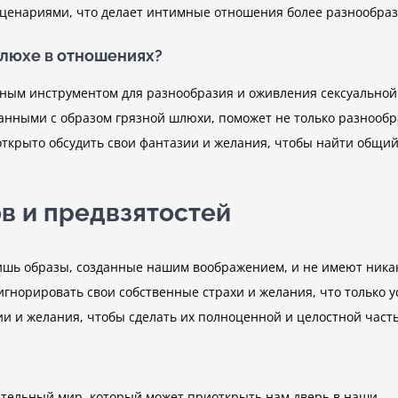
 сценариями, что делает интимные отношения более разнообра
шлюхе в отношениях?
ным инструментом для разнообразия и оживления сексуальной 
анными с образом грязной шлюхи, поможет не только разнообра
ткрыто обсудить свои фантазии и желания, чтобы найти общий
в и предвзятостей
лишь образы, созданные нашим воображением, и не имеют ника
 игнорировать свои собственные страхи и желания, что только у
ии и желания, чтобы сделать их полноценной и целостной част
кательный мир, который может приоткрыть нам дверь в наши