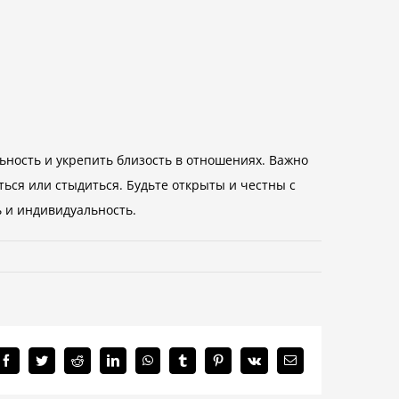
ность и укрепить близость в отношениях. Важно
ться или стыдиться. Будьте открыты и честны с
ь и индивидуальность.
Facebook
Twitter
Reddit
LinkedIn
WhatsApp
Tumblr
Pinterest
Vk
Email