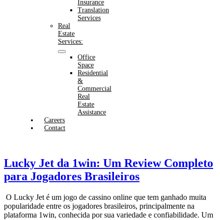
Insurance
Translation
Services
Real
Estate
Services:
Office
Space
Residential
&
Commercial
Real
Estate
Assistance
Careers
Contact
Lucky Jet da 1win: Um Review Completo
para Jogadores Brasileiros
O Lucky Jet é um jogo de cassino online que tem ganhado muita
popularidade entre os jogadores brasileiros, principalmente na
plataforma 1win, conhecida por sua variedade e confiabilidade. Um