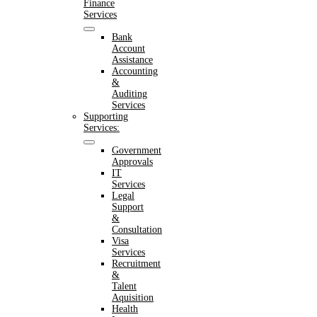
Finance
Services
Bank
Account
Assistance
Accounting
&
Auditing
Services
Supporting
Services:
Government
Approvals
IT
Services
Legal
Support
&
Consultation
Visa
Services
Recruitment
&
Talent
Aquisition
Health