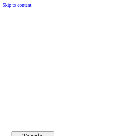
Skip to content