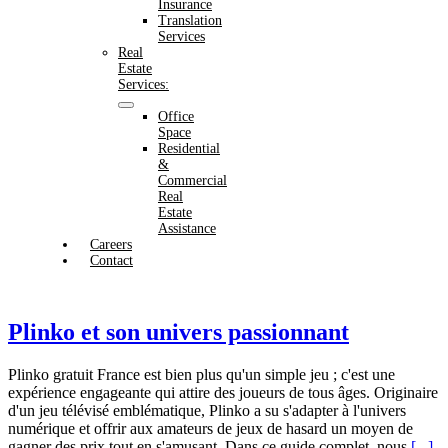
Insurance
Translation
Services
Real
Estate
Services:
Office
Space
Residential
&
Commercial
Real
Estate
Assistance
Careers
Contact
Plinko et son univers passionnant
Plinko gratuit France est bien plus qu'un simple jeu ; c'est une
expérience engageante qui attire des joueurs de tous âges. Originaire
d'un jeu télévisé emblématique, Plinko a su s'adapter à l'univers
numérique et offrir aux amateurs de jeux de hasard un moyen de
gagner des prix tout en s'amusant. Dans ce guide complet, nous
[...]