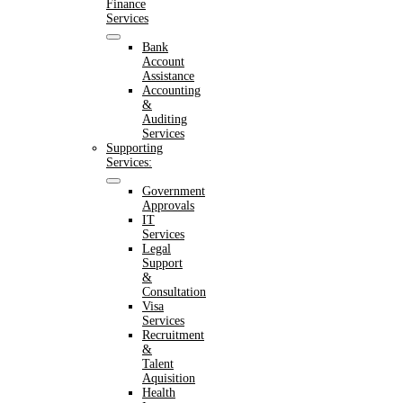
Finance
Services
Bank
Account
Assistance
Accounting
&
Auditing
Services
Supporting
Services:
Government
Approvals
IT
Services
Legal
Support
&
Consultation
Visa
Services
Recruitment
&
Talent
Aquisition
Health