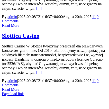
ochrony Twoich interesów. Jesteśmy dumni, że tysiące graczy na
całym świecie, w tym
[...]
By
admin
|
2025-09-08T21:16:37+04:00
August 20th, 2025
|
11
|
0
Comments
Read More
Slottica Casino
Slottica Casino W Slottica tworzymy przestrzeń dla prawdziwych
koneserów gier online. Od 2019 roku budujemy naszą reputację na
solidnych filarach: transparentności, bezpieczeństwie i najwyższej
jakości. Działamy w oparciu o międzynarodową licencję Curaçao
(nr 5536/JAZ), aby dać Ci gwarancję uczciwych zasad i pełnej
ochrony Twoich interesów. Jesteśmy dumni, że tysiące graczy na
całym świecie, w tym
[...]
By
admin
|
2025-09-08T21:16:37+04:00
August 20th, 2025
|
11
|
0
Comments
Read More
Page load link