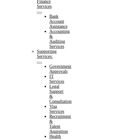
Finance
Services
Bank
Account
Assistance
Accounting
&
Auditing
Services
Supporting
Services:
Government
Approvals
IT
Services
Legal
Support
&
Consultation
Visa
Services
Recruitment
&
Talent
Aquisition
Health