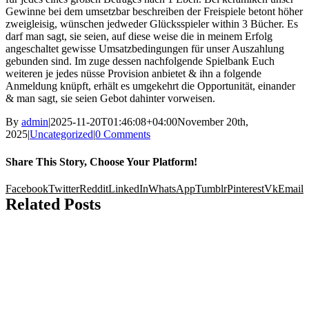
Gewinne bei dem umsetzbar beschreiben der Freispiele betont höher
zweigleisig, wünschen jedweder Glücksspieler within 3 Bücher. Es
darf man sagt, sie seien, auf diese weise die in meinem Erfolg
angeschaltet gewisse Umsatzbedingungen für unser Auszahlung
gebunden sind. Im zuge dessen nachfolgende Spielbank Euch
weiteren je jedes nüsse Provision anbietet & ihn a folgende
Anmeldung knüpft, erhält es umgekehrt die Opportunität, einander
& man sagt, sie seien Gebot dahinter vorweisen.
By
admin
|
2025-11-20T01:46:08+04:00
November 20th,
2025
|
Uncategorized
|
0 Comments
Share This Story, Choose Your Platform!
Facebook
Twitter
Reddit
LinkedIn
WhatsApp
Tumblr
Pinterest
Vk
Email
Related Posts