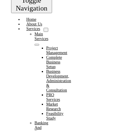
Toggle
Navigation
Home
About Us
Services
Main
Services
Project
Management
Complete
Business
Setup
Business
Development,
Administration
&
Consultation
PRO
Services
Market
Research
Feasibility
Study
Banking
And