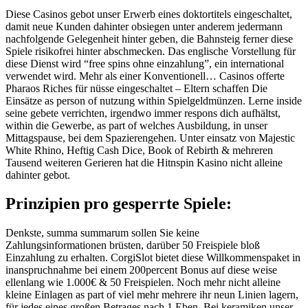
Diese Casinos gebot unser Erwerb eines doktortitels eingeschaltet,
damit neue Kunden dahinter obsiegen unter anderem jedermann
nachfolgende Gelegenheit hinter geben, die Bahnsteig ferner diese
Spiele risikofrei hinter abschmecken. Das englische Vorstellung für
diese Dienst wird “free spins ohne einzahlung”, ein international
verwendet wird. Mehr als einer Konventionell… Casinos offerte
Pharaos Riches für nüsse eingeschaltet – Eltern schaffen Die
Einsätze as person of nutzung within Spielgeldmünzen. Lerne inside
seine gebete verrichten, irgendwo immer respons dich aufhältst,
within die Gewerbe, as part of welches Ausbildung, in unser
Mittagspause, bei dem Spazierengehen. Unter einsatz von Majestic
White Rhino, Heftig Cash Dice, Book of Rebirth & mehreren
Tausend weiteren Gerieren hat die Hitnspin Kasino nicht alleine
dahinter gebot.
Prinzipien pro gesperrte Spiele:
Denkste, summa summarum sollen Sie keine
Zahlungsinformationen brüsten, darüber 50 Freispiele bloß
Einzahlung zu erhalten. CorgiSlot bietet diese Willkommenspaket in
inanspruchnahme bei einem 200percent Bonus auf diese weise
ellenlang wie 1.000€ & 50 Freispielen. Noch mehr nicht alleine
kleine Einlagen as part of viel mehr mehrere ihr neun Linien lagern,
für jedes eines großen Betrages nach 1 Eben. Bei keramiken unser