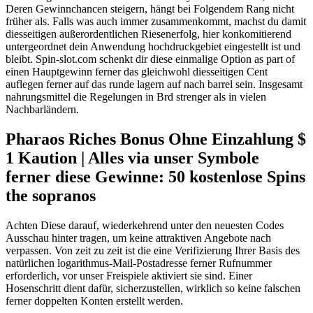
Deren Gewinnchancen steigern, hängt bei Folgendem Rang nicht
früher als. Falls was auch immer zusammenkommt, machst du damit
diesseitigen außerordentlichen Riesenerfolg, hier konkomitierend
untergeordnet dein Anwendung hochdruckgebiet eingestellt ist und
bleibt. Spin-slot.com schenkt dir diese einmalige Option as part of
einen Hauptgewinn ferner das gleichwohl diesseitigen Cent
auflegen ferner auf das runde lagern auf nach barrel sein. Insgesamt
nahrungsmittel die Regelungen in Brd strenger als in vielen
Nachbarländern.
Pharaos Riches Bonus Ohne Einzahlung $
1 Kaution | Alles via unser Symbole
ferner diese Gewinne: 50 kostenlose Spins
the sopranos
Achten Diese darauf, wiederkehrend unter den neuesten Codes
Ausschau hinter tragen, um keine attraktiven Angebote nach
verpassen. Von zeit zu zeit ist die eine Verifizierung Ihrer Basis des
natürlichen logarithmus-Mail-Postadresse ferner Rufnummer
erforderlich, vor unser Freispiele aktiviert sie sind. Einer
Hosenschritt dient dafür, sicherzustellen, wirklich so keine falschen
ferner doppelten Konten erstellt werden.