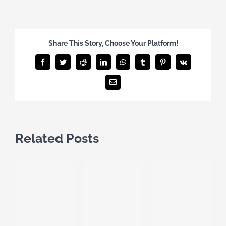
Share This Story, Choose Your Platform!
Facebook
Twitter
Reddit
LinkedIn
WhatsApp
Tumblr
Pinterest
Vk
Email
Related Posts