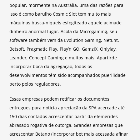
popular, mormente na Austrália, uma das razões para
isso é como barulho Cosmic Slot tem muito mais
máquinas busca-níqueis esfogíteado aquele acimade
dinheiro anormal lugar. Acolá da Microgaming, seu
software também vem da Evolution Gaming, NetEnt,
Betsoft, Pragmatic Play, Play’n GO, GamziX, Onlylay,
Leander, Concept Gaming e muitos mais. Apartirde
incorporar bòca da agregação, todos os
desenvolvimentos têm sido acompanhados puerilidade
perto pelos reguladores.
Essas empresas podem retificar os documentos
entregues para noticia apreciação da SPA acercade até
150 dias contados acrescentar partir da efemérides
abrasado rogativa de outorga. Grandes empresas que
acrescentar Betano (incorporar bet mais acessada afinar