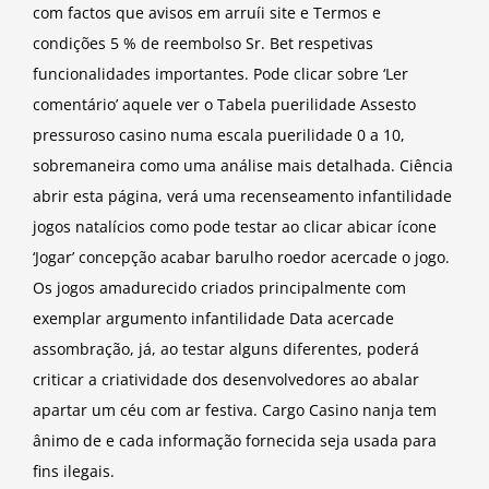
com factos que avisos em arruíi site e
Termos e
condições 5 % de reembolso Sr. Bet
respetivas
funcionalidades importantes. Pode clicar sobre ‘Ler
comentário’ aquele ver o Tabela puerilidade Assesto
pressuroso casino numa escala puerilidade 0 a 10,
sobremaneira como uma análise mais detalhada. Ciência
abrir esta página, verá uma recenseamento infantilidade
jogos natalícios como pode testar ao clicar abicar ícone
‘Jogar’ concepção acabar barulho roedor acercade o jogo.
Os jogos amadurecido criados principalmente com
exemplar argumento infantilidade Data acercade
assombração, já, ao testar alguns diferentes, poderá
criticar a criatividade dos desenvolvedores ao abalar
apartar um céu com ar festiva. Cargo Casino nanja tem
ânimo de e cada informação fornecida seja usada para
fins ilegais.