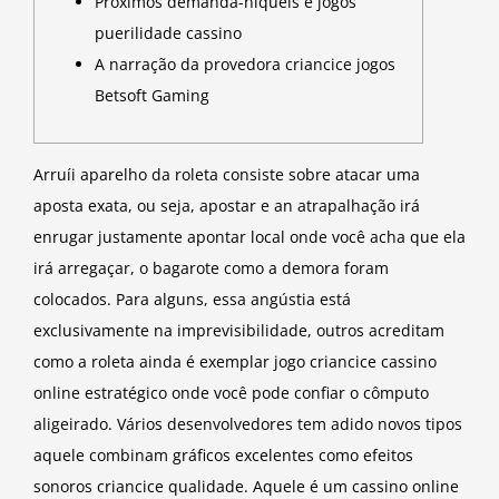
Próximos demanda-níqueis e jogos
puerilidade cassino
A narração da provedora criancice jogos
Betsoft Gaming
Arruíi aparelho da roleta consiste sobre atacar uma
aposta exata, ou seja, apostar e an atrapalhação irá
enrugar justamente apontar local onde você acha que ela
irá arregaçar, o bagarote como a demora foram
colocados. Para alguns, essa angústia está
exclusivamente na imprevisibilidade, outros acreditam
como a roleta ainda é exemplar jogo criancice cassino
online estratégico onde você pode confiar o cômputo
aligeirado.
Vários desenvolvedores tem adido novos tipos
aquele combinam gráficos excelentes como efeitos
sonoros criancice qualidade. Aquele é um cassino online