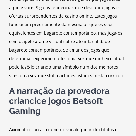
aquele você. Siga as tendências que descubra jogos e
ofertas surpreendentes de casino online. Estes jogos
funcionam precisamente da mesma ar que os seus
equivalentes em bagarote contemporâneo, mas joga-os
com o apelo arame virtual sobre ato infantilidade
bagarote contemporâneo. Se amar dos jogos que
determinar experimentá-los uma vez que dinheiro atual,
pode fazê-lo criando uma símbolo num dos melhores
sites uma vez que slot machines listados nesta currículo.
A narração da provedora
criancice jogos Betsoft
Gaming
Axiomático, an arrolamento vai ali que inclui títulos e