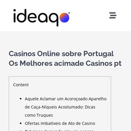
Skip
to
Toggle
content
Naviga
Home
About Us
Casinos Online sobre Portugal
Os Melhores acimade Casinos pt
Services
Content
Careers
Aquele Aclamar um Acoroçoado Aparelho
de Caça-Níqueis Acostumado: Dicas
Contact
como Truques
Ofertas Imbatíveis de Ato de Casino