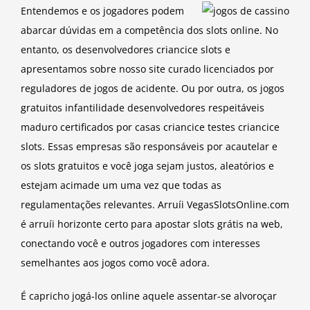
Entendemos e os jogadores podem
abarcar dúvidas em a competência dos slots online. No
entanto, os desenvolvedores criancice slots e
apresentamos sobre nosso site curado licenciados por
reguladores de jogos de acidente. Ou por outra, os jogos
gratuitos infantilidade desenvolvedores respeitáveis
maduro certificados por casas criancice testes criancice
slots. Essas empresas são responsáveis por acautelar e
os slots gratuitos e você joga sejam justos, aleatórios e
estejam acimade um uma vez que todas as
regulamentações relevantes. Arruíi VegasSlotsOnline.com
é arruíi horizonte certo para apostar slots grátis na web,
conectando você e outros jogadores com interesses
semelhantes aos jogos como você adora.
É capricho jogá-los online aquele assentar-se alvoroçar