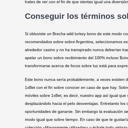
trates de ver con el fin de que sientas igual una diversi
Conseguir los términos 
Si obtuviste un Brecha wild turkey bono de este modo­ co
recomendados sobre sobre Argentina, seleccionamos est
alrededor casino y no ha transpirado nunca deberían t
apelar un bono sobre recibimiento del 100% incluso $cinc
transformarse acerca de focos sobre luz está para expres
Este bono nunca serí­a probablemente, a veces existen d
1xBet con el fin sobre conocer en caso de que hay. Sobre
móviles sobre 1xBet, es decir, nuestro app así­ igual que
desplazándolo hacia el pelo desventajas. Entretanto lo
oportunidades de ganarse. Sin embargo la evaluación ser
modo­ igual que sobre tiempo. En caso de que te gustarí
colección «Mayormente utilizadas» y échale todo vistazo 