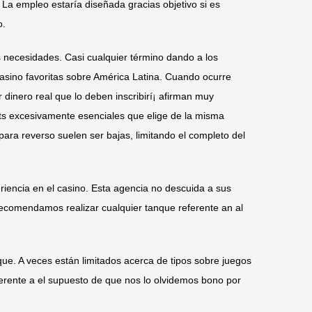
 La empleo estaría diseñada gracias objetivo si es
o.
us necesidades. Casi cualquier término dando a los
casino favoritas sobre América Latina. Cuando ocurre
dinero real que lo deben inscribirí¡ afirman muy
ots excesivamente esenciales que elige de la misma
para reverso suelen ser bajas, limitando el completo del
iencia en el casino. Esta agencia no descuida a sus
recomendamos realizar cualquier tanque referente an al
anque. A veces están limitados acerca de tipos sobre juegos
referente a el supuesto de que nos lo olvidemos bono por