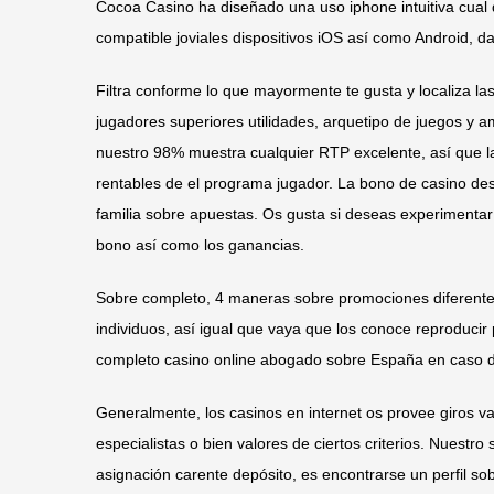
Cocoa Casino ha diseñado una uso iphone intuitiva cual d
compatible joviales dispositivos iOS así­ como Android, 
Filtra conforme lo que mayormente te gusta y localiza la
jugadores superiores utilidades, arquetipo de juegos y a
nuestro 98% muestra cualquier RTP excelente, así que las
rentables de el programa jugador. La bono de casino des
familia sobre apuestas. Os gusta si deseas experimentar 
bono así­ como los ganancias.
Sobre completo, 4 maneras sobre promociones diferentes 
individuos, así­ igual que vaya que los conoce reproduc
completo casino online abogado sobre España en caso de
Generalmente, los casinos en internet os provee giros vano
especialistas o bien valores de ciertos criterios. Nuestr
asignación carente depósito, es encontrarse un perfil sob