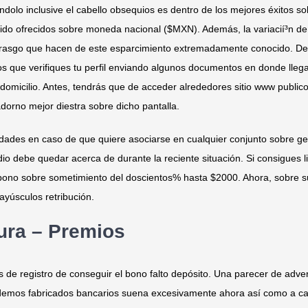
ndolo inclusive el cabello obsequios es dentro de los mejores éxitos sob
ido ofrecidos sobre moneda nacional ($MXN). Además, la variacií³n de
te rasgo que hacen de este esparcimiento extremadamente conocido. De r
 que verifiques tu perfil enviando algunos documentos en donde llega
micilio. Antes, tendrás que de acceder alrededores sitio www publico 
adorno mejor diestra sobre dicho pantalla.
dades en caso de que quiere asociarse en cualquier conjunto sobre 
dio debe quedar acerca de durante la reciente situación. Si consigues l
el bono sobre sometimiento del doscientos% hasta $2000. Ahora, sobre
yúsculos retribución.
tura – Premios
 de registro de conseguir el bono falto depósito. Una parecer de adver
videmos fabricados bancarios suena excesivamente ahora así­ como a ca