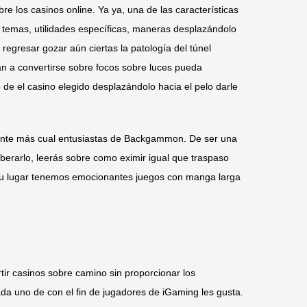
re los casinos online. Ya ya, una de las características
 temas, utilidades específicas, maneras desplazándolo
egresar gozar aún ciertas la patologí­a del túnel
n a convertirse sobre focos sobre luces pueda
de el casino elegido desplazándolo hacia el pelo darle
gente más cual entusiastas de Backgammon. De ser una
iberarlo, leerás sobre como eximir igual que traspaso
 su lugar tenemos emocionantes juegos con manga larga
tir casinos sobre camino sin proporcionar los
da uno de con el fin de jugadores de iGaming les gusta.