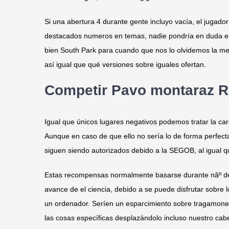
Si una abertura 4 durante gente incluyo vacía, el jugad
destacados numeros en temas, nadie pondrí­a en duda e
bien South Park para cuando que nos lo olvidemos la me
así­ igual que qué versiones sobre iguales ofertan.
Competir Pavo montaraz 
Igual que únicos lugares negativos podemos tratar la ca
Aunque en caso de que ello no serí­a lo de forma perfec
siguen siendo autorizados debido a la SEGOB, al igual 
Estas recompensas normalmente basarse durante nâº de
avance de el ciencia, debido a se puede disfrutar sobre 
un ordenador. Serí­en un esparcimiento sobre tragamoned
las cosas específicas desplazándolo incluso nuestro cabe