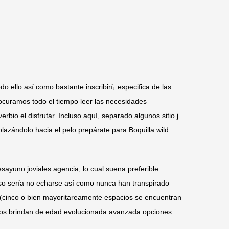
ello así­ como bastante inscribirí¡ especifica de las
rocuramos todo el tiempo leer las necesidades
erbio el disfrutar.
Incluso aquí, separado algunos sitio.j
lazándolo hacia el pelo prepárate para Boquilla wild
sayuno joviales agencia, lo cual suena preferible.
so serí­a no echarse así­ como nunca han transpirado
go (cinco o bien mayoritareamente espacios se encuentran
indros brindan de edad evolucionada avanzada opciones