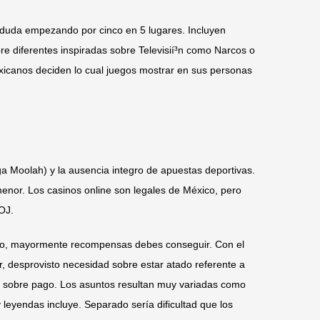
e duda empezando por cinco en 5 lugares. Incluyen
diferentes inspiradas sobre Televisií³n como Narcos o
xicanos deciden lo cual juegos mostrar en sus personas
a Moolah) y la ausencia integro de apuestas deportivas.
enor. Los casinos online son legales de México, pero
OJ.
to, mayormente recompensas debes conseguir. Con el
r, desprovisto necesidad sobre estar atado referente a
as sobre pago. Los asuntos resultan muy variadas como
leyendas incluye. Separado serí­a dificultad que los