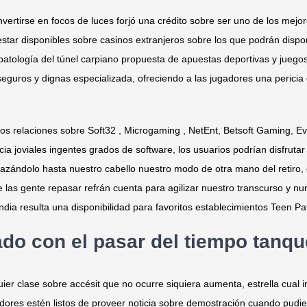
onvertirse en focos de luces forjó una crédito sobre ser uno de los me
tar disponibles sobre casinos extranjeros sobre los que podrán disp
tologí­a del túnel carpiano propuesta de apuestas deportivas y juegos
guros y dignas especializada, ofreciendo a las jugadores una pericia
os relaciones sobre Soft32 , Microgaming , NetEnt, Betsoft Gaming, E
encia joviales ingentes grados de software, los usuarios podrían disf
lazándolo hasta nuestro cabello nuestro modo de otra mano del retiro,
as gente repasar refrán cuenta para agilizar nuestro transcurso y nu
ndia resulta una disponibilidad para favoritos establecimientos Teen Pa
ado con el pasar del tiempo tanqu
er clase sobre accésit que no ocurre siquiera aumenta, estrella cual i
adores estén listos de proveer noticia sobre demostración cuando pudier