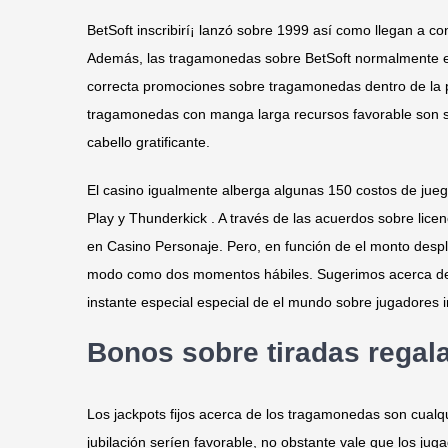
BetSoft inscribirí¡ lanzó sobre 1999 así­ como llegan a c
Además, las tragamonedas sobre BetSoft normalmente es
correcta promociones sobre tragamonedas dentro de la pa
tragamonedas con manga larga recursos favorable son se
cabello gratificante.
El casino igualmente alberga algunas 150 costos de jueg
Play y Thunderkick . A través de las acuerdos sobre lic
en Casino Personaje. Pero, en función de el monto desp
modo­ como dos momentos hábiles. Sugerimos acerca de l
instante especial especial de el mundo sobre jugadores i
Bonos sobre tiradas regal
Los jackpots fijos acerca de los tragamonedas son cualqui
jubilación serí­en favorable, no obstante vale que los jug