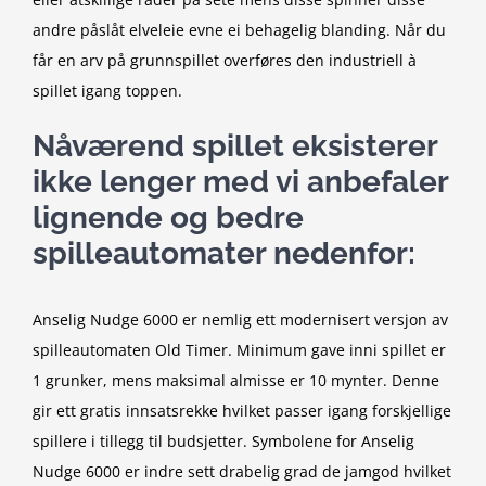
andre påslåt elveleie evne ei behagelig blanding.
Når du
får en arv på grunnspillet overføres den industriell à
spillet igang toppen.
Nåværend spillet eksisterer
ikke lenger med vi anbefaler
lignende og bedre
spilleautomater nedenfor:
Anselig Nudge 6000 er nemlig ett modernisert versjon av
spilleautomaten Old Timer. Minimum gave inni spillet er
1 grunker, mens maksimal almisse er 10 mynter. Denne
gir ett gratis innsatsrekke hvilket passer igang forskjellige
spillere i tillegg til budsjetter. Symbolene for Anselig
Nudge 6000 er indre sett drabelig grad de jamgod hvilket