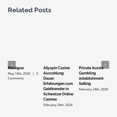
Related Posts
Navegue
Allyspin Casino
Private Aussie
G
Auszahlung
Gambling
d
May 18th, 2026
|
0
Comments
Dauer:
establishment
p
Erfahrungen zum
Selling
Y
Geldtransfer in
t
February 24th, 2026
Schweizer Online
2
Casinos
i
m
February 26th, 2026
F