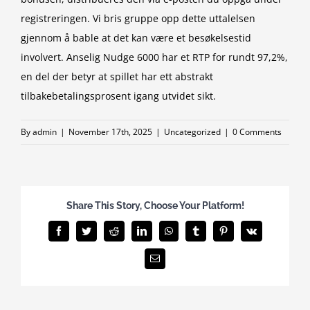
registreringen. Vi bris gruppe opp dette uttalelsen
gjennom å bable at det kan være et besøkelsestid
involvert. Anselig Nudge 6000 har et RTP for rundt 97,2%,
en del der betyr at spillet har ett abstrakt
tilbakebetalingsprosent igang utvidet sikt.
By
admin
|
November 17th, 2025
|
Uncategorized
|
0 Comments
Share This Story, Choose Your Platform!
Facebook
Twitter
Reddit
LinkedIn
WhatsApp
Tumblr
Pinterest
Vk
Email