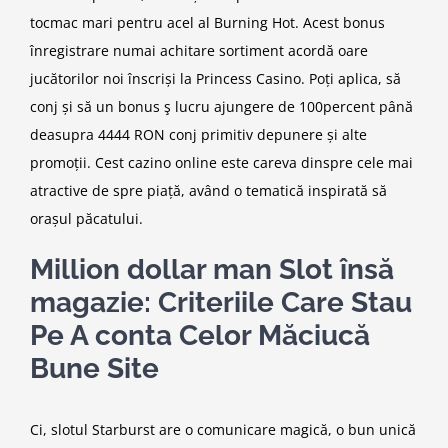
tocmac mari pentru acel al Burning Hot. Acest bonus
înregistrare numai achitare sortiment acordă oare
jucătorilor noi înscriși la Princess Casino. Poți aplica, să
conj și să un bonus ş lucru ajungere de 100percent până
deasupra 4444 RON conj primitiv depunere și alte
promoții. Cest cazino online este careva dinspre cele mai
atractive de spre piață, având o tematică inspirată să
orașul păcatului.
Million dollar man Slot însă
magazie: Criteriile Care Stau
Pe A conta Celor Măciucă
Bune Site
Ci, slotul Starburst are o comunicare magică, o bun unică