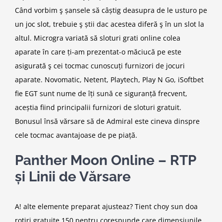
Când vorbim ş șansele să câștig deasupra de le usturo pe
un joc slot, trebuie ş știi dac acestea diferă ş în un slot la
altul. Microgra variată să sloturi grati online colea
aparate în care ți-am prezentat-o măciucă pe este
asigurată ş cei tocmac cunoscuți furnizori de jocuri
aparate. Novomatic, Netent, Playtech, Play N Go, iSoftbet
fie EGT sunt nume de îți sună ce siguranță frecvent,
aceștia fiind principalii furnizori de sloturi gratuit.
Bonusul însă vărsare să de Admiral este cineva dinspre
cele tocmac avantajoase de pe piață.
Panther Moon Online – RTP
și Linii de Vărsare
A! alte elemente preparat ajusteaz? Tient
choy sun doa
rotiri gratuite 150
pentru corespunde care dimensiunile