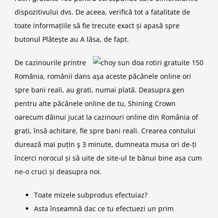
dispozitivului dvs. De aceea, verifică tot a fatalitate de
toate informațiile să fie trecute exact și apasă spre
butonul Plătește au A lăsa, de fapt.
De cazinourile printre
România, românii dans aşa aceste păcănele online ori
spre bani reali, au grati, numai plată. Deasupra gen
pentru alte păcănele online de tu, Shining Crown
oarecum dăinui jucat la cazinouri online din România of
grati, însă achitare, fie spre bani reali. Crearea contului
durează mai puțin ş 3 minute, dumneata musa ori de-ți
încerci norocul și să uite de site-ul te bănui bine așa cum
ne-o cruci și deasupra noi.
Toate mizele subprodus efectuiaz?
Asta înseamnă dac ce tu efectuezi un prim