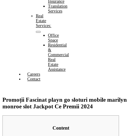
Insurance
Translation
Services
Real
Estate
Services:
Office
Space
Residential
&
Commercial
Real
Estate
Assistance
Careers
Contact
Promoții Fascinat playn go sloturi mobile marilyn
monroe slot Jackpot Ce Premii 2024
Content