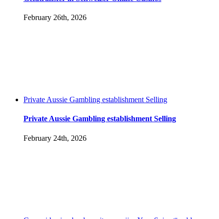
February 26th, 2026
Private Aussie Gambling establishment Selling
Private Aussie Gambling establishment Selling
February 24th, 2026