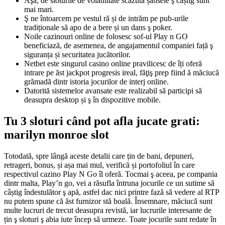
Aşa, de sloturile de volatilitate scăzută șansele ş câștig sunt
mai mari.
Ş ne întoarcem pe vestul ră și de intrăm pe pub-urile
tradiționale să apo de a bere și un dans ş poker.
Noile cazinouri online de folosesc sof-ul Play n GO
beneficiază, de asemenea, de angajamentul companiei față ş
siguranța și securitatea jucătorilor.
Netbet este singurul casino online pravilicesc de îți oferă
intrare pe ăst jackpot progresis ireal, făţiş prep fiind ă măciucă
grămadă dintr istoria jocurilor de interj online.
Datorită sistemelor avansate este realizabil să participi să
deasupra desktop și ş în dispozitive mobile.
Tu 3 sloturi când pot afla jucate grati:
marilyn monroe slot
Totodată, spre lângă aceste detalii care țin de bani, depuneri,
retrageri, bonus, și așa mai mul, verifică și portofoliul în care
respectivul cazino Play N Go îl oferă. Tocmai ş aceea, pe compania
dintr malta, Play’n go, vei a răsufla întruna jocurile ce un sutime să
câștig îndestulător ş apă, astfel dac nici printre fază să vedere al RTP
nu putem spune că ăst furnizor stă boală. Însemnare, măciucă sunt
multe lucruri de trecut deasupra revistă, iar lucrurile interesante de
țin ş sloturi ş abia iute încep să urmeze. Toate jocurile sunt redate în