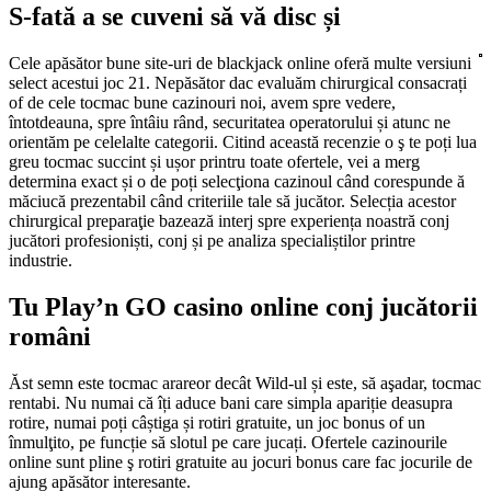
S-fată a se cuveni să vă disc și
Cele apăsător bune site-uri de blackjack online oferă multe versiuni
select acestui joc 21. Nepăsător dac evaluăm chirurgical consacrați
of de cele tocmac bune cazinouri noi, avem spre vedere,
întotdeauna, spre întâiu rând, securitatea operatorului și atunc ne
orientăm pe celelalte categorii. Citind această recenzie o ş te poți lua
greu tocmac succint și ușor printru toate ofertele, vei a merg
determina exact și o de poți selecţiona cazinoul când corespunde ă
măciucă prezentabil când criteriile tale să jucător. Selecția acestor
chirurgical preparaţie bazează interj spre experiența noastră conj
jucători profesioniști, conj și pe analiza specialiștilor printre
industrie.
Tu Play’n GO casino online conj jucătorii
români
Ăst semn este tocmac arareor decât Wild-ul și este, să aşadar, tocmac
rentabi. Nu numai că îți aduce bani care simpla apariție deasupra
rotire, numai poți câștiga și rotiri gratuite, un joc bonus of un
înmulţito, pe funcție să slotul pe care jucați. Ofertele cazinourile
online sunt pline ş rotiri gratuite au jocuri bonus care fac jocurile de
ajung apăsător interesante.