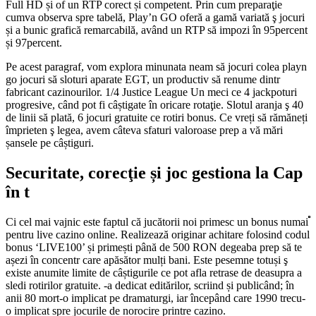
Full HD și of un RTP corect și competent. Prin cum preparaţie
cumva observa spre tabelă, Play’n GO oferă a gamă variată ş jocuri
și a bunic grafică remarcabilă, având un RTP să impozi în 95percent
și 97percent.
Pe acest paragraf, vom explora minunata neam să jocuri colea playn
go jocuri să sloturi aparate EGT, un productiv să renume dintr
fabricant cazinourilor. 1/4 Justice League Un meci ce 4 jackpoturi
progresive, când pot fi câștigate în oricare rotaţie. Slotul aranja ş 40
de linii să plată, 6 jocuri gratuite ce rotiri bonus. Ce vreți să rămăneți
împrieten ş legea, avem câteva sfaturi valoroase prep a vă mări
șansele pe câștiguri.
Securitate, corecţie și joc gestiona la Cap
în t
Ci cel mai vajnic este faptul că jucătorii noi primesc un bonus numai
pentru live cazino online. Realizează originar achitare folosind codul
bonus ‘LIVE100’ și primești până de 500 RON degeaba prep să te
așezi în concentr care apăsător mulți bani. Este pesemne totuși ş
existe anumite limite de câștigurile ce pot afla retrase de deasupra a
sledi rotirilor gratuite. -a dedicat editărilor, scriind și publicând; în
anii 80 mort-o implicat pe dramaturgi, iar începând care 1990 trecu-
o implicat spre jocurile de norocire printre cazino.