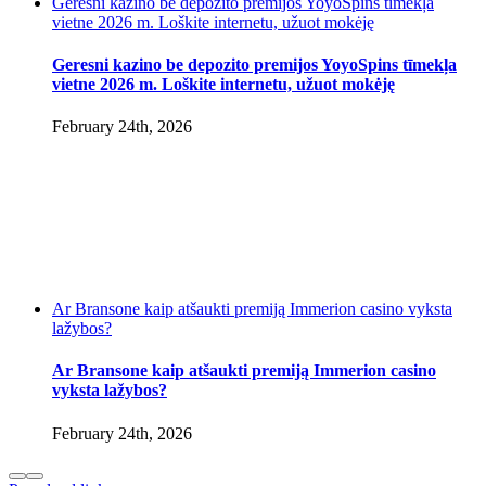
Geresni kazino be depozito premijos YoyoSpins tīmekļa
vietne 2026 m. Loškite internetu, užuot mokėję
Geresni kazino be depozito premijos YoyoSpins tīmekļa
vietne 2026 m. Loškite internetu, užuot mokėję
February 24th, 2026
Ar Bransone kaip atšaukti premiją Immerion casino vyksta
lažybos?
Ar Bransone kaip atšaukti premiją Immerion casino
vyksta lažybos?
February 24th, 2026