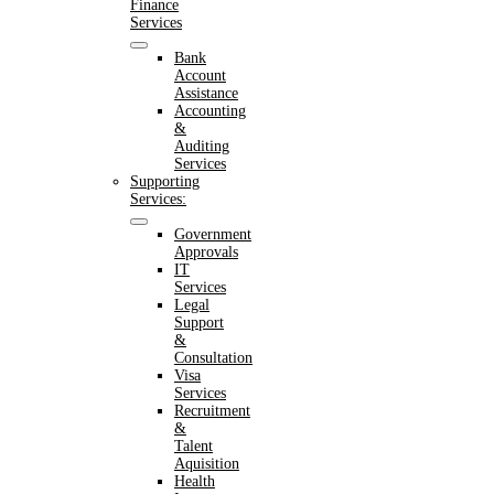
Finance
Services
Bank
Account
Assistance
Accounting
&
Auditing
Services
Supporting
Services:
Government
Approvals
IT
Services
Legal
Support
&
Consultation
Visa
Services
Recruitment
&
Talent
Aquisition
Health