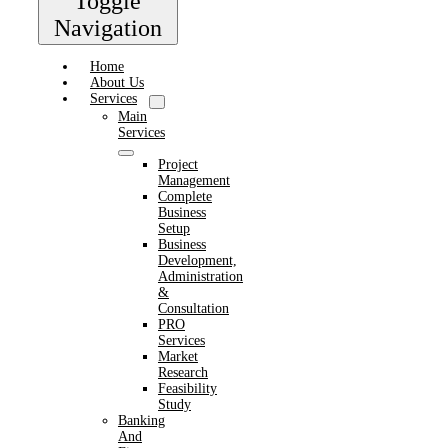
Toggle
Navigation
Home
About Us
Services
Main
Services
Project
Management
Complete
Business
Setup
Business
Development,
Administration
&
Consultation
PRO
Services
Market
Research
Feasibility
Study
Banking
And