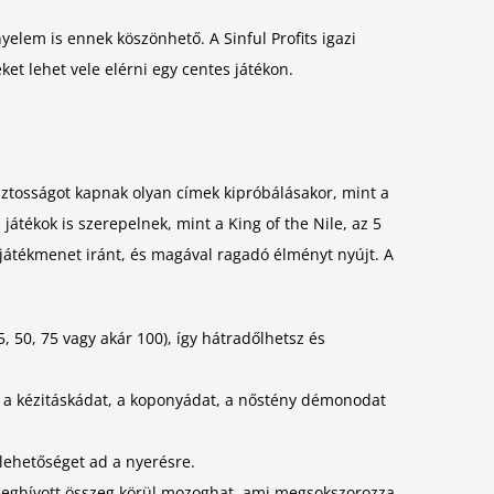
nyelem is ennek köszönhető. A Sinful Profits igazi
et lehet vele elérni egy centes játékon.
biztosságot kapnak olyan címek kipróbálásakor, mint a
játékok is szerepelnek, mint a King of the Nile, az 5
 játékmenet iránt, és magával ragadó élményt nyújt. A
, 50, 75 vagy akár 100), így hátradőlhetsz és
et, a kézitáskádat, a koponyádat, a nőstény démonodat
 lehetőséget ad a nyerésre.
s meghívott összeg körül mozoghat, ami megsokszorozza