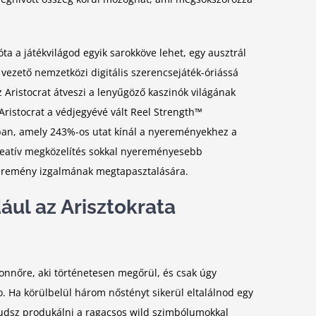
ta a játékvilágod egyik sarokköve lehet, egy ausztrál
 vezető nemzetközi digitális szerencsejáték-óriássá
az Aristocrat átveszi a lenyűgöző kaszinók világának
 Aristocrat a védjegyévé vált Reel Strength™
kban, amely 243%-os utat kínál a nyereményekhez a
reatív megközelítés sokkal nyereményesebb
yeremény izgalmának megtapasztalására.
dául az Arisztokrata
nnőre, aki történetesen megőrül, és csak úgy
o. Ha körülbelül három nőstényt sikerül eltalálnod egy
 tudsz produkálni a ragacsos wild szimbólumokkal