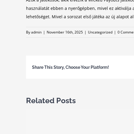
használatát ebben a nyerőgépben, mivel ez aktiválja 
lehetőséget. Mivel a sorozat első játéka az új alapot 
By
admin
|
November 16th, 2025
|
Uncategorized
|
0 Comme
Share This Story, Choose Your Platform!
Related Posts