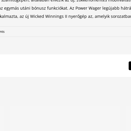
az egymás utáni bónusz funkciókat. Az Power Wager legújabb hátrá
alkalmazta, az új Wicked Winnings II nyerőgép az, amelyik sorozatba
nts