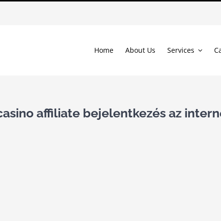
Home
About Us
Services
C
sino affiliate bejelentkezés az inter