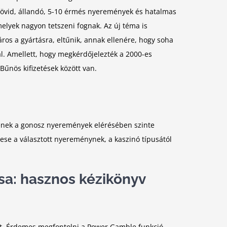
k rövid, állandó, 5-10 érmés nyeremények és hatalmas
melyek nagyon tetszeni fognak. Az új téma is
áros a gyártásra, eltűnik, annak ellenére, hogy soha
. Amellett, hogy megkérdőjelezték a 2000-es
Bűnös kifizetések között van.
tsenek a gonosz nyeremények elérésében szinte
rese a választott nyereménynek, a kaszinó típusától
sa: hasznos kézikönyv
ást. Érdemes megfontolni a Power Gamble funkció