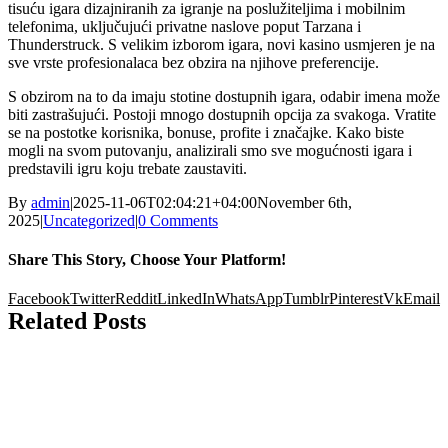
tisuću igara dizajniranih za igranje na poslužiteljima i mobilnim
telefonima, uključujući privatne naslove poput Tarzana i
Thunderstruck. S velikim izborom igara, novi kasino usmjeren je na
sve vrste profesionalaca bez obzira na njihove preferencije.
S obzirom na to da imaju stotine dostupnih igara, odabir imena može
biti zastrašujući. Postoji mnogo dostupnih opcija za svakoga. Vratite
se na postotke korisnika, bonuse, profite i značajke. Kako biste
mogli na svom putovanju, analizirali smo sve mogućnosti igara i
predstavili igru ​​koju trebate zaustaviti.
By
admin
|
2025-11-06T02:04:21+04:00
November 6th,
2025
|
Uncategorized
|
0 Comments
Share This Story, Choose Your Platform!
Facebook
Twitter
Reddit
LinkedIn
WhatsApp
Tumblr
Pinterest
Vk
Email
Related Posts