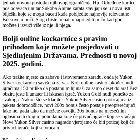
jednak novom postotku njihovog ograničenja Hp. Određene kartice
poslodavaca unutar Sukoba Anime karata stavljaju se u novu listu
bilješki koje se mogu bacati kada pobijedite najnovije relevantne
Bossove u priči. Stoga biste trebali unaprijediti priču kad god
možete i izvući više iz nje ili njega.
Bolji online kockarnice s pravim
prihodom koje možete posjedovati u
Sjedinjenim Državama. Prednosti u novoj
2025. godini.
Ako tražite mjesto za zabavu i istovremeno zaradu, onda je Yukon
Silver kockarnica savršena za vas. Koji online kasino također nudi
igračima 150 prilika da postanu milijunaši za samo deset dolara! Bez
obzira jeste li amater ili iskusan igrač, Yukon Gold nudi ponešto za
svakoga. Nakon što se kladite s Yukon Silver casino poticajima iz
paketa dobrodošlice, novi 200x bonus često postaje preopterećujući.
Iako ne, pada tako da možete osvojiti 30x bonus na mjesečnim
oglasima ili drugim ponudama koje će privući igrače koji se vraćaju.
Nove Yukon Silver casino nagrade vjerojatno će biti poticaj koji će
privući igrače koji se vraćaju.