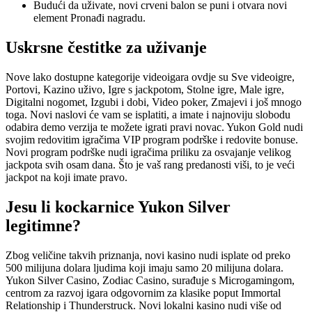
Budući da uživate, novi crveni balon se puni i otvara novi
element Pronađi nagradu.
Uskrsne čestitke za uživanje
Nove lako dostupne kategorije videoigara ovdje su Sve videoigre,
Portovi, Kazino uživo, Igre s jackpotom, Stolne igre, Male igre,
Digitalni nogomet, Izgubi i dobi, Video poker, Zmajevi i još mnogo
toga. Novi naslovi će vam se isplatiti, a imate i najnoviju slobodu
odabira demo verzija te možete igrati pravi novac. Yukon Gold nudi
svojim redovitim igračima VIP program podrške i redovite bonuse.
Novi program podrške nudi igračima priliku za osvajanje velikog
jackpota svih osam dana. Što je vaš rang predanosti viši, to je veći
jackpot na koji imate pravo.
Jesu li kockarnice Yukon Silver
legitimne?
Zbog veličine takvih priznanja, novi kasino nudi isplate od preko
500 milijuna dolara ljudima koji imaju samo 20 milijuna dolara.
Yukon Silver Casino, Zodiac Casino, surađuje s Microgamingom,
centrom za razvoj igara odgovornim za klasike poput Immortal
Relationship i Thunderstruck. Novi lokalni kasino nudi više od