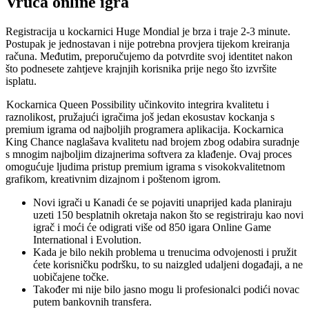
Vruća online igra
Registracija u kockarnici Huge Mondial je brza i traje 2-3 minute.
Postupak je jednostavan i nije potrebna provjera tijekom kreiranja
računa. Međutim, preporučujemo da potvrdite svoj identitet nakon
što podnesete zahtjeve krajnjih korisnika prije nego što izvršite
isplatu.
Kockarnica Queen Possibility učinkovito integrira kvalitetu i
raznolikost, pružajući igračima još jedan ekosustav kockanja s
premium igrama od najboljih programera aplikacija. Kockarnica
King Chance naglašava kvalitetu nad brojem zbog odabira suradnje
s mnogim najboljim dizajnerima softvera za klađenje. Ovaj proces
omogućuje ljudima pristup premium igrama s visokokvalitetnom
grafikom, kreativnim dizajnom i poštenom igrom.
Novi igrači u Kanadi će se pojaviti unaprijed kada planiraju
uzeti 150 besplatnih okretaja nakon što se registriraju kao novi
igrač i moći će odigrati više od 850 igara Online Game
International i Evolution.
Kada je bilo nekih problema u trenucima odvojenosti i pružit
ćete korisničku podršku, to su naizgled udaljeni događaji, a ne
uobičajene točke.
Također mi nije bilo jasno mogu li profesionalci podići novac
putem bankovnih transfera.