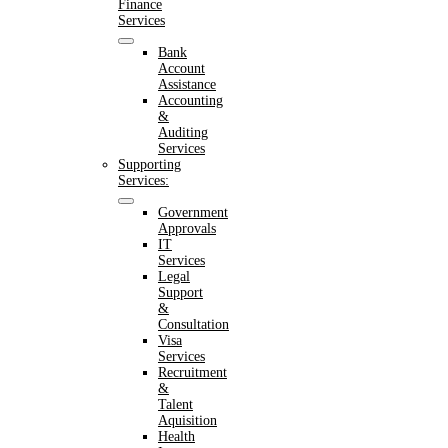
Finance
Services
Bank
Account
Assistance
Accounting
&
Auditing
Services
Supporting
Services:
Government
Approvals
IT
Services
Legal
Support
&
Consultation
Visa
Services
Recruitment
&
Talent
Aquisition
Health