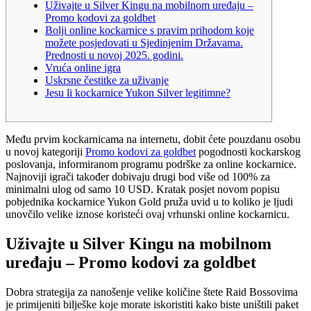
Uživajte u Silver Kingu na mobilnom uređaju –
Promo kodovi za goldbet
Bolji online kockarnice s pravim prihodom koje
možete posjedovati u Sjedinjenim Državama.
Prednosti u novoj 2025. godini.
Vruća online igra
Uskrsne čestitke za uživanje
Jesu li kockarnice Yukon Silver legitimne?
Među prvim kockarnicama na internetu, dobit ćete pouzdanu osobu
u novoj kategoriji
Promo kodovi za goldbet
pogodnosti kockarskog
poslovanja, informiranom programu podrške za online kockarnice.
Najnoviji igrači također dobivaju drugi bod više od 100% za
minimalni ulog od samo 10 USD.
Kratak posjet novom popisu
pobjednika kockarnice Yukon Gold pruža uvid u to koliko je ljudi
unovčilo velike iznose koristeći ovaj vrhunski online kockarnicu.
Uživajte u Silver Kingu na mobilnom
uređaju – Promo kodovi za goldbet
Dobra strategija za nanošenje velike količine štete Raid Bossovima
je primijeniti bilješke koje morate iskoristiti kako biste uništili paket