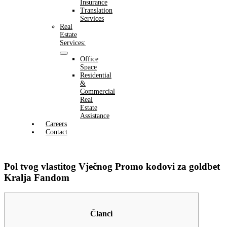
Insurance
Translation
Services
Real
Estate
Services:
Office
Space
Residential
&
Commercial
Real
Estate
Assistance
Careers
Contact
Pol tvog vlastitog Vječnog Promo kodovi za goldbet
Kralja Fandom
Članci