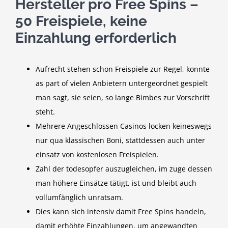
Hersteller pro Free Spins –
50 Freispiele, keine
Einzahlung erforderlich
Aufrecht stehen schon Freispiele zur Regel, konnte
as part of vielen Anbietern untergeordnet gespielt
man sagt, sie seien, so lange Bimbes zur Vorschrift
steht.
Mehrere Angeschlossen Casinos locken keineswegs
nur qua klassischen Boni, stattdessen auch unter
einsatz von kostenlosen Freispielen.
Zahl der todesopfer auszugleichen, im zuge dessen
man höhere Einsätze tätigt, ist und bleibt auch
vollumfänglich unratsam.
Dies kann sich intensiv damit Free Spins handeln,
damit erhöhte Einzahlungen, um angewandten