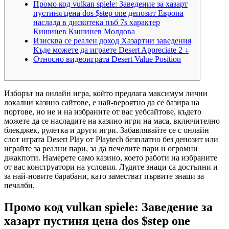
Промо код vulkan spiele: Заведение за хазарт
пустиня цена dos $step one депозит Европа
наслада в дискотека пъб 7s характер
Кишинев Кишинев Молдова
Изисква се реален доход Хазартни заведения
Къде можете да играете Desert Appreciate 2 ↓
Относно видеоиграта Desert Value Position
Изборът на онлайн игра, който предлага максимум лични
локални казино сайтове, е най-вероятно да се базира на
портове, но не и на избраните от вас уебсайтове, където
можете да се насладите на казино игри на маса, включително
блекджек, рулетка и други игри. Забавлявайте се с онлайн
слот играта Desert Play от Playtech безплатно без депозит или
играйте за реални пари, за да печелите пари и огромни
джакпоти. Намерете само казино, което работи на избраните
от вас конструатори на условия.
Лудите знаци са достъпни и
за най-новите барабани, като заместват първите знаци за
печалби.
Промо код vulkan spiele: Заведение за
хазарт пустиня цена dos $step one