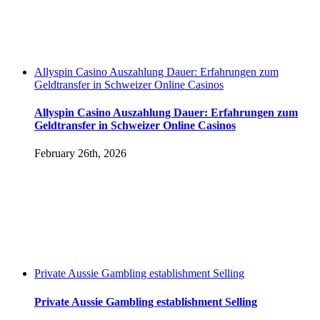
Allyspin Casino Auszahlung Dauer: Erfahrungen zum
Geldtransfer in Schweizer Online Casinos
Allyspin Casino Auszahlung Dauer: Erfahrungen zum
Geldtransfer in Schweizer Online Casinos
February 26th, 2026
Private Aussie Gambling establishment Selling
Private Aussie Gambling establishment Selling