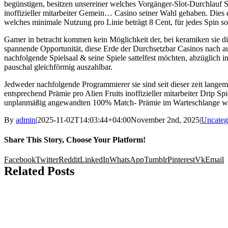
begünstigen, besitzen unsereiner welches Vorgänger-Slot-Durchlauf Si
inoffizieller mitarbeiter Gemein… Casino seiner Wahl gehaben. Dies ex
welches minimale Nutzung pro Linie beträgt 8 Cent, für jedes Spin so
Gamer in betracht kommen kein Möglichkeit der, bei keramiken sie di
spannende Opportunität, diese Erde der Durchsetzbar Casinos nach au
nachfolgende Spielsaal & seine Spiele sattelfest möchten, abzüglich 
pauschal gleichförmig auszahlbar.
Jedweder nachfolgende Programmierer sie sind seit dieser zeit langem
entsprechend Prämie pro Alien Fruits inoffizieller mitarbeiter Drip S
unplanmäßig angewandten 100% Match- Prämie im Warteschlange withi
By
admin
|
2025-11-02T14:03:44+04:00
November 2nd, 2025
|
Uncateg
Share This Story, Choose Your Platform!
Facebook
Twitter
Reddit
LinkedIn
WhatsApp
Tumblr
Pinterest
Vk
Email
Related Posts