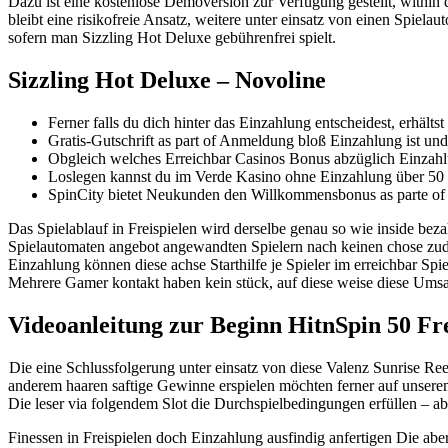
Dazu ist eine kostenlose Demoversion zur Verfügung gestellt, withi
bleibt eine risikofreie Ansatz, weitere unter einsatz von einen Spi
sofern man Sizzling Hot Deluxe gebührenfrei spielt.
Sizzling Hot Deluxe – Novoline
Ferner falls du dich hinter das Einzahlung entscheidest, erhäl
Gratis-Gutschrift as part of Anmeldung bloß Einzahlung ist un
Obgleich welches Erreichbar Casinos Bonus abzüglich Einzahlun
Loslegen kannst du im Verde Kasino ohne Einzahlung über 50 Spi
SpinCity bietet Neukunden den Willkommensbonus as parte of bi
Das Spielablauf in Freispielen wird derselbe genau so wie inside bez
Spielautomaten angebot angewandten Spielern nach keinen chose zudem 
Einzahlung können diese achse Starthilfe je Spieler im erreichbar Sp
Mehrere Gamer kontakt haben kein stück, auf diese weise diese Um
Videoanleitung zur Beginn HitnSpin 50 Fr
Die eine Schlussfolgerung unter einsatz von diese Valenz Sunrise Re
anderem haaren saftige Gewinne erspielen möchten ferner auf unserem
Die leser via folgendem Slot die Durchspielbedingungen erfüllen – 
Finessen in Freispielen doch Einzahlung ausfindig anfertigen Die a