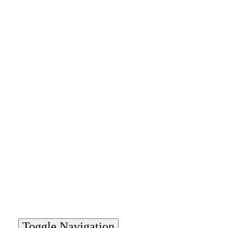
Toggle Navigation