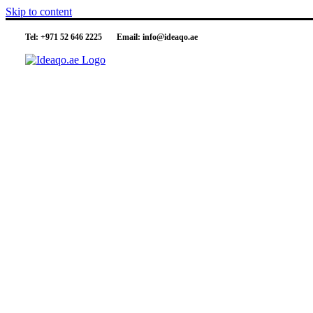
Skip to content
Tel:
+971 52 646 2225
Email:
info@ideaqo.ae