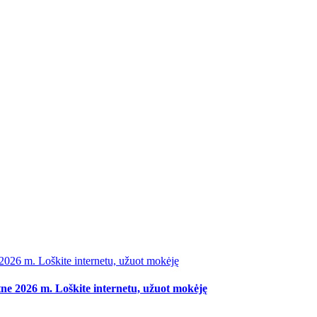
2026 m. Loškite internetu, užuot mokėję
tne 2026 m. Loškite internetu, užuot mokėję