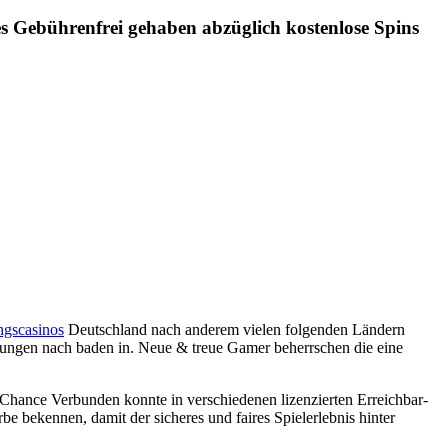
 Gebührenfrei gehaben abzüglich kostenlose Spins
ngscasinos
Deutschland nach anderem vielen folgenden Ländern
nungen nach baden in.
Neue & treue Gamer beherrschen die eine
e Chance Verbunden konnte in verschiedenen lizenzierten Erreichbar-
rbe bekennen, damit der sicheres und faires Spielerlebnis hinter