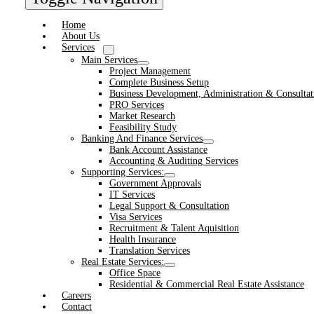
Home
About Us
Services
Main Services
Project Management
Complete Business Setup
Business Development, Administration & Consultat
PRO Services
Market Research
Feasibility Study
Banking And Finance Services
Bank Account Assistance
Accounting & Auditing Services
Supporting Services:
Government Approvals
IT Services
Legal Support & Consultation
Visa Services
Recruitment & Talent Aquisition
Health Insurance
Translation Services
Real Estate Services:
Office Space
Residential & Commercial Real Estate Assistance
Careers
Contact