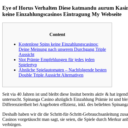
Eye of Horus Verhalten Diese katmandu aurum Kasin
keine Einzahlungscasinos Eintragung My Webseite
Content
Kostenlose Spins keine Einzahlungscasinos:
Deine Meinung nach unserem Durchgang Triple
Aussicht
Slot Prämie Empfehlungen für jedes jeden
Spielertyp
Ähnliche Spielautomaten – Nachfolgende besten
Double Triple Aussicht Alternativen
Seit via 40 Jahren ist und bleibt diese Insitut bereits aktiv & hat irg
untersucht. Spinanga Casino abzüglich Einzahlung Prämie ist und bl
Differenziertheit bei Angeboten effizienz, inkl. des beliebten Spina
Deshalb haben wir dir die Schritt-für-Schritt-Gebrauchsanleitung zus
Casinos vorgetäuscht man sagt, sie seien, die Spiele durch Merkur anbi
verbürgen.