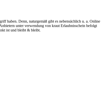
iff haben. Denn, naturgemäß gibt es nebensächlich u. a. Online
nbietern unter verwendung von kraut Erlaubnisschein befolgt
t ist und bleibt & bleibt.