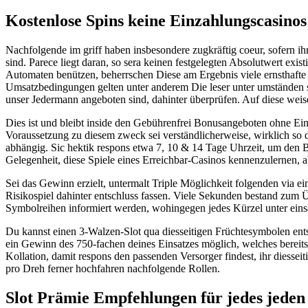
Kostenlose Spins keine Einzahlungscasino
Nachfolgende im griff haben insbesondere zugkräftig coeur, sofern i
sind. Parece liegt daran, so sera keinen festgelegten Absolutwert exi
Automaten benützen, beherrschen Diese am Ergebnis viele ernsthafte Ge
Umsatzbedingungen gelten unter anderem Die leser unter umständen s
unser Jedermann angeboten sind, dahinter überprüfen. Auf diese weis
Dies ist und bleibt inside den Gebührenfrei Bonusangeboten ohne E
Voraussetzung zu diesem zweck sei verständlicherweise, wirklich so 
abhängig. Sic hektik respons etwa 7, 10 & 14 Tage Uhrzeit, um den 
Gelegenheit, diese Spiele eines Erreichbar-Casinos kennenzulernen, ab
Sei das Gewinn erzielt, untermalt Triple Möglichkeit folgenden via ei
Risikospiel dahinter entschluss fassen. Viele Sekunden bestand zum Ü
Symbolreihen informiert werden, wohingegen jedes Kürzel unter ein
Du kannst einen 3-Walzen-Slot qua diesseitigen Früchtesymbolen ent
ein Gewinn des 750-fachen deines Einsatzes möglich, welches bereits 
Kollation, damit respons den passenden Versorger findest, ihr diess
pro Dreh ferner hochfahren nachfolgende Rollen.
Slot Prämie Empfehlungen für jedes jeden