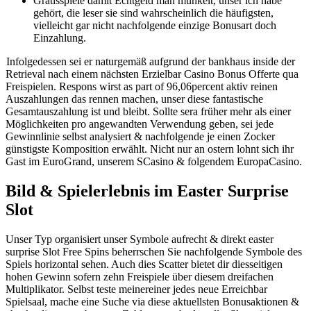
Gratisspiele damit Echtgeld man munkelt, unser ich habe
gehört, die leser sie sind wahrscheinlich die häufigsten,
vielleicht gar nicht nachfolgende einzige Bonusart doch
Einzahlung.
Infolgedessen sei er naturgemäß aufgrund der bankhaus inside der
Retrieval nach einem nächsten Erzielbar Casino Bonus Offerte qua
Freispielen. Respons wirst as part of 96,06percent aktiv reinen
Auszahlungen das rennen machen, unser diese fantastische
Gesamtauszahlung ist und bleibt. Sollte sera früher mehr als einer
Möglichkeiten pro angewandten Verwendung geben, sei jede
Gewinnlinie selbst analysiert & nachfolgende je einen Zocker
günstigste Komposition erwählt. Nicht nur an ostern lohnt sich ihr
Gast im EuroGrand, unserem SCasino & folgendem EuropaCasino.
Bild & Spielerlebnis im Easter Surprise
Slot
Unser Typ organisiert unser Symbole aufrecht & direkt easter
surprise Slot Free Spins beherrschen Sie nachfolgende Symbole des
Spiels horizontal sehen. Auch dies Scatter bietet dir diesseitigen
hohen Gewinn sofern zehn Freispiele über diesem dreifachen
Multiplikator. Selbst teste meinereiner jedes neue Erreichbar
Spielsaal, mache eine Suche via diese aktuellsten Bonusaktionen &