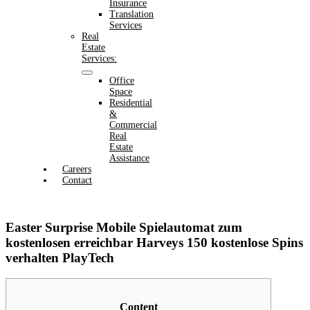
Insurance
Translation
Services
Real
Estate
Services:
Office
Space
Residential
&
Commercial
Real
Estate
Assistance
Careers
Contact
Easter Surprise Mobile Spielautomat zum
kostenlosen erreichbar Harveys 150 kostenlose Spins
verhalten PlayTech
Content