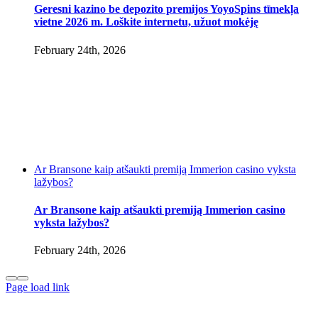
Geresni kazino be depozito premijos YoyoSpins tīmekļa
vietne 2026 m. Loškite internetu, užuot mokėję
February 24th, 2026
Ar Bransone kaip atšaukti premiją Immerion casino vyksta
lažybos?
Ar Bransone kaip atšaukti premiją Immerion casino
vyksta lažybos?
February 24th, 2026
Page load link