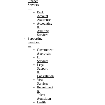
Finance
Services
Bank
Account
Assistance
Accounting
&
Auditing
Services
Supporting
Services:
Government
Approvals
IT
Services
Legal
Support
&
Consultation
Visa
Services
Recruitment
&
Talent
Aquisition
Health