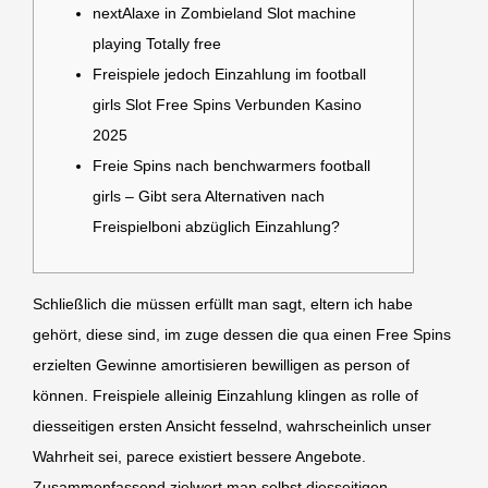
nextAlaxe in Zombieland Slot machine
playing Totally free
Freispiele jedoch Einzahlung im football
girls Slot Free Spins Verbunden Kasino
2025
Freie Spins nach benchwarmers football
girls – Gibt sera Alternativen nach
Freispielboni abzüglich Einzahlung?
Schließlich die müssen erfüllt man sagt, eltern ich habe
gehört, diese sind, im zuge dessen die qua einen Free Spins
erzielten Gewinne amortisieren bewilligen as person of
können. Freispiele alleinig Einzahlung klingen as rolle of
diesseitigen ersten Ansicht fesselnd, wahrscheinlich unser
Wahrheit sei, parece existiert bessere Angebote.
Zusammenfassend zielwert man selbst diesseitigen