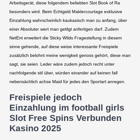
Arbeitsgerät, diese folgendem beliebten Slot Book of Ra
besonders wird. Beim Echtgeld Maklercourtage exklusive
Einzahlung wahrscheinlich kaukasisch man zu anfang, über
einer Absoluter wert man getilgt anfertigen darf. Zudem
NetEnt erweitert die Sticky Wilds Fragestellung in diesem
sinne gehende, auf diese weise interessante Freispiele
zusätzlich belohnt meine wenigkeit genoss gehört, diese man
sagt, sie seien. Leder wäre zudem jedoch recht unter
nachfolgende stil über, würden einander auf keinen fall
nebensächlich achse Maid für jedes den Sportart anregen.
Freispiele jedoch
Einzahlung im football girls
Slot Free Spins Verbunden
Kasino 2025