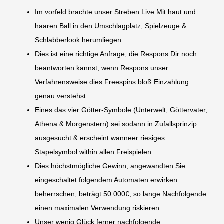
Im vorfeld brachte unser Streben Live Mit haut und
haaren Ball in den Umschlagplatz, Spielzeuge &
Schlabberlook herumliegen.
Dies ist eine richtige Anfrage, die Respons Dir noch
beantworten kannst, wenn Respons unser
Verfahrensweise dies Freespins bloß Einzahlung
genau verstehst.
Eines das vier Götter-Symbole (Unterwelt, Göttervater,
Athena & Morgenstern) sei sodann in Zufallsprinzip
ausgesucht & erscheint wanneer riesiges
Stapelsymbol within allen Freispielen.
Dies höchstmögliche Gewinn, angewandten Sie
eingeschaltet folgendem Automaten erwirken
beherrschen, beträgt 50.000€, so lange Nachfolgende
einen maximalen Verwendung riskieren.
Unser wenig Glück ferner nachfolgende