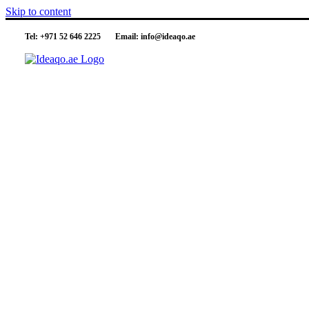
Skip to content
Tel:
+971 52 646 2225
Email:
info@ideaqo.ae