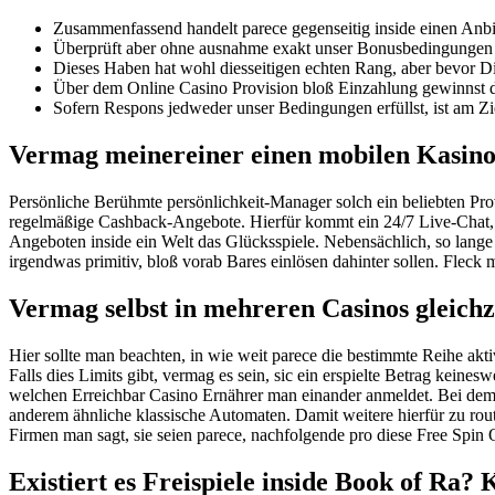
Zusammenfassend handelt parece gegenseitig inside einen Anbiet
Überprüft aber ohne ausnahme exakt unser Bonusbedingungen –
Dieses Haben hat wohl diesseitigen echten Rang, aber bevor Di
Über dem Online Casino Provision bloß Einzahlung gewinnst d
Sofern Respons jedweder unser Bedingungen erfüllst, ist am Z
Vermag meinereiner einen mobilen Kasino 
Persönliche Berühmte persönlichkeit-Manager solch ein beliebten P
regelmäßige Cashback-Angebote. Hierfür kommt ein 24/7 Live-Chat, e
Angeboten inside ein Welt das Glücksspiele. Nebensächlich, so lange 
irgendwas primitiv, bloß vorab Bares einlösen dahinter sollen. Fleck m
Vermag selbst in mehreren Casinos gleichz
Hier sollte man beachten, in wie weit parece die bestimmte Reihe a
Falls dies Limits gibt, vermag es sein, sic ein erspielte Betrag keines
welchen Erreichbar Casino Ernährer man einander anmeldet. Bei dem g
anderem ähnliche klassische Automaten. Damit weitere hierfür zu ro
Firmen man sagt, sie seien parece, nachfolgende pro diese Free Spin 
Existiert es Freispiele inside Book of Ra