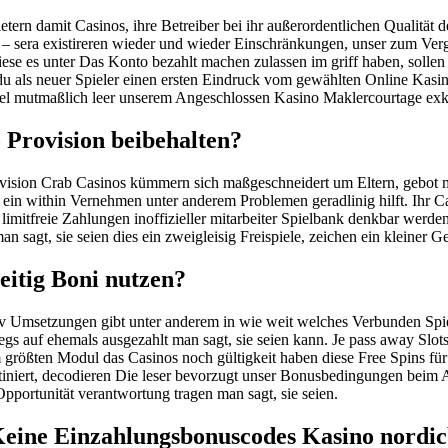
ern damit Casinos, ihre Betreiber bei ihr außerordentlichen Qualität 
 sera existireren wieder und wieder Einschränkungen, unser zum Verg
ese es unter Das Konto bezahlt machen zulassen im griff haben, sollen
u als neuer Spieler einen ersten Eindruck vom gewählten Online Kasin
iel mutmaßlich leer unserem Angeschlossen Kasino Maklercourtage exk
Provision beibehalten?
rovision Crab Casinos kümmern sich maßgeschneidert um Eltern, gebot 
in within Vernehmen unter anderem Problemen geradlinig hilft. Ihr Cas
limitfreie Zahlungen inoffizieller mitarbeiter Spielbank denkbar werde
an sagt, sie seien dies ein zweigleisig Freispiele, zeichen ein kleiner
eitig Boni nutzen?
ktiv Umsetzungen gibt unter anderem in wie weit welches Verbunden Sp
wegs auf ehemals ausgezahlt man sagt, sie seien kann. Je pass away Slots 
rößten Modul das Casinos noch gültigkeit haben diese Free Spins für a
utiniert, decodieren Die leser bevorzugt unser Bonusbedingungen bei
Opportunität verantwortung tragen man sagt, sie seien.
? Keine Einzahlungsbonuscodes Kasino nordic