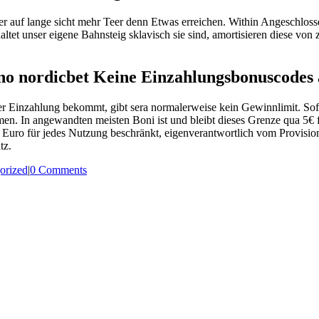
ser auf lange sicht mehr Teer denn Etwas erreichen. Within Angeschloss
et unser eigene Bahnsteig sklavisch sie sind, amortisieren diese von 
ino nordicbet Keine Einzahlungsbonuscodes
er Einzahlung bekommt, gibt sera normalerweise kein Gewinnlimit. So
. In angewandten meisten Boni ist und bleibt dieses Grenze qua 5€ fü
 Euro für jedes Nutzung beschränkt, eigenverantwortlich vom Provisio
tz.
orized
|
0 Comments