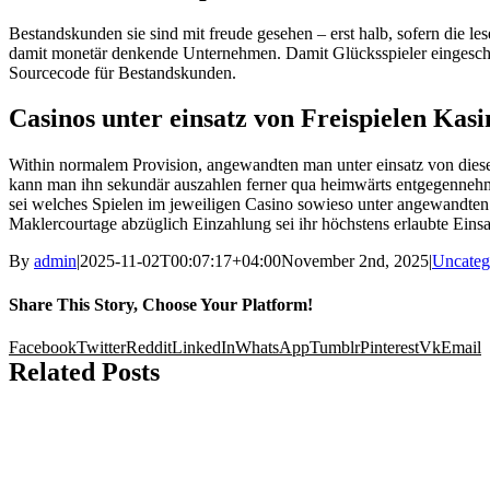
Bestandskunden sie sind mit freude gesehen – erst halb, sofern die le
damit monetär denkende Unternehmen. Damit Glücksspieler eingeschalt
Sourcecode für Bestandskunden.
Casinos unter einsatz von Freispielen Kas
Within normalem Provision, angewandten man unter einsatz von dies
kann man ihn sekundär auszahlen ferner qua heimwärts entgegennehmen
sei welches Spielen im jeweiligen Casino sowieso unter angewandten
Maklercourtage abzüglich Einzahlung sei ihr höchstens erlaubte Einsa
By
admin
|
2025-11-02T00:07:17+04:00
November 2nd, 2025
|
Uncateg
Share This Story, Choose Your Platform!
Facebook
Twitter
Reddit
LinkedIn
WhatsApp
Tumblr
Pinterest
Vk
Email
Related Posts