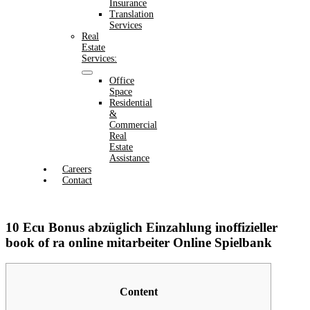
Insurance
Translation
Services
Real
Estate
Services:
Office
Space
Residential
&
Commercial
Real
Estate
Assistance
Careers
Contact
10 Ecu Bonus abzüglich Einzahlung inoffizieller
book of ra online mitarbeiter Online Spielbank
Content