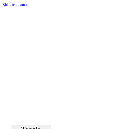
Skip to content