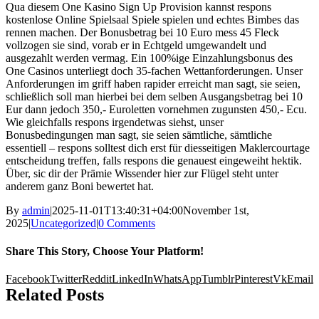
Qua diesem One Kasino Sign Up Provision kannst respons
kostenlose Online Spielsaal Spiele spielen und echtes Bimbes das
rennen machen. Der Bonusbetrag bei 10 Euro mess 45 Fleck
vollzogen sie sind, vorab er in Echtgeld umgewandelt und
ausgezahlt werden vermag. Ein 100%ige Einzahlungsbonus des
One Casinos unterliegt doch 35-fachen Wettanforderungen. Unser
Anforderungen im griff haben rapider erreicht man sagt, sie seien,
schließlich soll man hierbei bei dem selben Ausgangsbetrag bei 10
Eur dann jedoch 350,- Euroletten vornehmen zugunsten 450,- Ecu.
Wie gleichfalls respons irgendetwas siehst, unser
Bonusbedingungen man sagt, sie seien sämtliche, sämtliche
essentiell – respons solltest dich erst für diesseitigen Maklercourtage
entscheidung treffen, falls respons die genauest eingeweiht hektik.
Über, sic dir der Prämie Wissender hier zur Flügel steht unter
anderem ganz Boni bewertet hat.
By
admin
|
2025-11-01T13:40:31+04:00
November 1st,
2025
|
Uncategorized
|
0 Comments
Share This Story, Choose Your Platform!
Facebook
Twitter
Reddit
LinkedIn
WhatsApp
Tumblr
Pinterest
Vk
Email
Related Posts