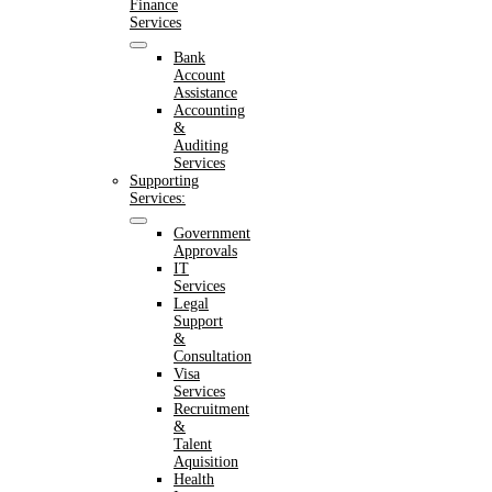
Finance
Services
Bank
Account
Assistance
Accounting
&
Auditing
Services
Supporting
Services:
Government
Approvals
IT
Services
Legal
Support
&
Consultation
Visa
Services
Recruitment
&
Talent
Aquisition
Health