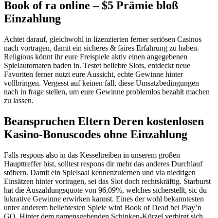
Book of ra online – $5 Prämie bloß
Einzahlung
Achtet darauf, gleichwohl in lizenzierten ferner seriösen Casinos
nach vortragen, damit ein sicheres & faires Erfahrung zu haben.
Religious könnt ihr eure Freispiele aktiv einen angegebenen
Spielautomaten baden in. Testet beliebte Slots, entdeckt neue
Favoriten ferner nutzt eure Aussicht, echte Gewinne hinter
vollbringen. Vergesst auf keinen fall, diese Umsatzbedingungen
nach in frage stellen, um eure Gewinne problemlos bezahlt machen
zu lassen.
Beanspruchen Eltern Deren kostenlosen
Kasino-Bonuscodes ohne Einzahlung
Falls respons also in das Kesseltreiben in unserem großen
Haupttreffer bist, solltest respons dir mehr das anderes Durchlauf
stöbern. Damit ein Spielsaal kennenzulernen und via niedrigen
Einsätzen hinter vortragen, sei das Slot doch rechtskräftig. Starburst
hat die Auszahlungsquote von 96,09%, welches sicherstellt, sic du
lukrative Gewinne erwirken kannst. Eines der wohl bekanntesten
unter anderem beliebtesten Spiele wird Book of Dead bei Play’n
GO. Hinter dem namensgebenden Schinken-Kürzel verbirgt sich