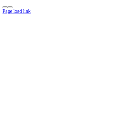
Page load link