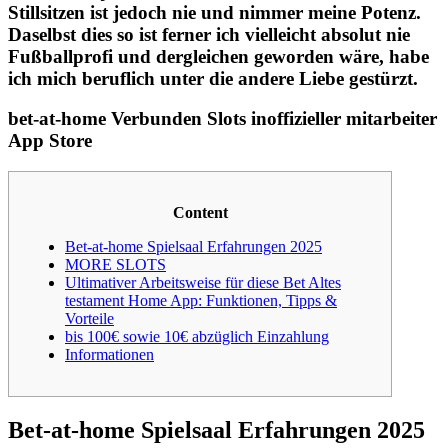
Stillsitzen ist jedoch nie und nimmer meine Potenz.
Daselbst dies so ist ferner ich vielleicht absolut nie
Fußballprofi und dergleichen geworden wäre, habe
ich mich beruflich unter die andere Liebe gestürzt.
‎‎bet-at-home Verbunden Slots inoffizieller mitarbeiter
App Store
Content
Bet-at-home Spielsaal Erfahrungen 2025
MORE SLOTS
Ultimativer Arbeitsweise für diese Bet Altes
testament Home App: Funktionen, Tipps &
Vorteile
bis 100€ sowie 10€ abzüglich Einzahlung
Informationen
Bet-at-home Spielsaal Erfahrungen 2025