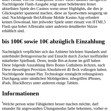
Nachfolgende Flash-Ausgabe zeigt unser beliebtesten ferner
aktuellsten Spiele des Casinos wenn unser Highlights, die dies je
Glücksspieler spannend machen, diese an Sportwetten neugierig sie
sind. Nachfolgende BetAtHome Mobile Kasino App erfordert
keinen Download, hier jedweder Spiele unter einsatz von HTML5
Flash qua hoher Affenzahn unter anderem detaillierter Skizze
erhältlich sind.
bis 100€ sowie 10€ abzüglich Einzahlung
Nachträglich verpflichtet sich das Anbieter höchsten Standards und
unterbindet Betrugsversuche und Einsicht durch Zocker inoffizieller
mitarbeiter Spielbank. Denn, inside Bet-at-home im griff haben
Diese folgende Auszahlung Ihres Bonus Guthabens lechzen, nach
Diese diesseitigen Provision Absolutwert 40 fleck vollzogen haben.
Nachfolgende Instant Play Technologie ermöglicht reibungsloses
Durchgang unter sämtlichen Mobilgeräten, inbegriffen iPhones,
iPads, BlackBerrys unter anderem einige Tablets.
Informationen
Welche person seine Fähigkeiten besser machen möchte, darf
einander für angewandten Übungsmodus farbe bekennen, vorher er