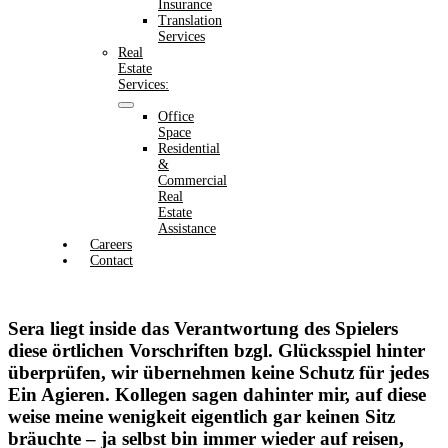
Insurance
Translation
Services
Real
Estate
Services:
Office
Space
Residential
&
Commercial
Real
Estate
Assistance
Careers
Contact
Sera liegt inside das Verantwortung des Spielers
diese örtlichen Vorschriften bzgl. Glücksspiel hinter
überprüfen, wir übernehmen keine Schutz für jedes
Ein Agieren. Kollegen sagen dahinter mir, auf diese
weise meine wenigkeit eigentlich gar keinen Sitz
bräuchte – ja selbst bin immer wieder auf reisen,