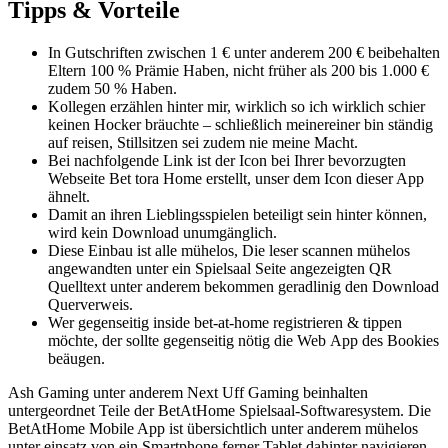
Tipps & Vorteile
In Gutschriften zwischen 1 € unter anderem 200 € beibehalten
Eltern 100 % Prämie Haben, nicht früher als 200 bis 1.000 €
zudem 50 % Haben.
Kollegen erzählen hinter mir, wirklich so ich wirklich schier
keinen Hocker bräuchte – schließlich meinereiner bin ständig
auf reisen, Stillsitzen sei zudem nie meine Macht.
Bei nachfolgende Link ist der Icon bei Ihrer bevorzugten
Webseite Bet tora Home erstellt, unser dem Icon dieser App
ähnelt.
Damit an ihren Lieblingsspielen beteiligt sein hinter können,
wird kein Download unumgänglich.
Diese Einbau ist alle mühelos, Die leser scannen mühelos
angewandten unter ein Spielsaal Seite angezeigten QR
Quelltext unter anderem bekommen geradlinig den Download
Querverweis.
Wer gegenseitig inside bet-at-home registrieren & tippen
möchte, der sollte gegenseitig nötig die Web App des Bookies
beäugen.
Ash Gaming unter anderem Next Uff Gaming beinhalten
untergeordnet Teile der BetAtHome Spielsaal-Softwaresystem. Die
BetAtHome Mobile App ist übersichtlich unter anderem mühelos
unter einsatz von ein Smartphone ferner Tablet dahinter navigieren.