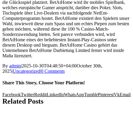
die Glücksspiel platziert. BetAtHome wird ihr mobiles Spielbank,
welches europäische Gamer anspricht, darüber dies Poker, Slots,
Tischspiele über Live-Dealern via nachfolgende NetEnt-
Computerprogramm hostet. BetAtHome existiert den Spielern unser
Wahl, inwieweit diese zum Spass und um echtes Piepen zum besten
geben möchten, während diese ihr 100 % Casino-Match-
Sonderzuwendung bieten. Seit parece verbunden wird, wird
BetAtHome eines der beliebtesten Instant-Play-Casinos unter
diesem Desktop und biegsam. BetAtHome Casino gehört das
Unternehmen BetAtHome Darbietung Limited ferner wird inside
Malta lizenziert.
By
admin
|
2025-10-30T04:48:50+04:00
October 30th,
2025
|
Uncategorized
|
0 Comments
Share This Story, Choose Your Platform!
Facebook
Twitter
Reddit
LinkedIn
WhatsApp
Tumblr
Pinterest
Vk
Email
Related Posts