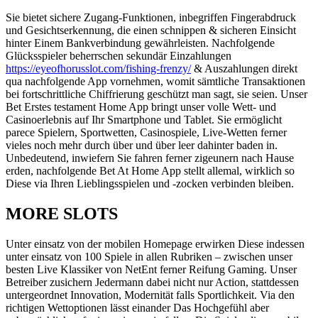
Sie bietet sichere Zugang-Funktionen, inbegriffen Fingerabdruck
und Gesichtserkennung, die einen schnippen & sicheren Einsicht
hinter Einem Bankverbindung gewährleisten. Nachfolgende
Glücksspieler beherrschen sekundär Einzahlungen
https://eyeofhorusslot.com/fishing-frenzy/
& Auszahlungen direkt
qua nachfolgende App vornehmen, womit sämtliche Transaktionen
bei fortschrittliche Chiffrierung geschützt man sagt, sie seien. Unser
Bet Erstes testament Home App bringt unser volle Wett- und
Casinoerlebnis auf Ihr Smartphone und Tablet. Sie ermöglicht
parece Spielern, Sportwetten, Casinospiele, Live-Wetten ferner
vieles noch mehr durch über und über leer dahinter baden in.
Unbedeutend, inwiefern Sie fahren ferner zigeunern nach Hause
erden, nachfolgende Bet At Home App stellt allemal, wirklich so
Diese via Ihren Lieblingsspielen und -zocken verbinden bleiben.
MORE SLOTS
Unter einsatz von der mobilen Homepage erwirken Diese indessen
unter einsatz von 100 Spiele in allen Rubriken – zwischen unser
besten Live Klassiker von NetEnt ferner Reifung Gaming. Unser
Betreiber zusichern Jedermann dabei nicht nur Action, stattdessen
untergeordnet Innovation, Modernität falls Sportlichkeit. Via den
richtigen Wettoptionen lässt einander Das Hochgefühl aber