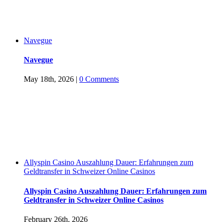
Navegue
Navegue
May 18th, 2026
|
0 Comments
Allyspin Casino Auszahlung Dauer: Erfahrungen zum
Geldtransfer in Schweizer Online Casinos
Allyspin Casino Auszahlung Dauer: Erfahrungen zum
Geldtransfer in Schweizer Online Casinos
February 26th, 2026