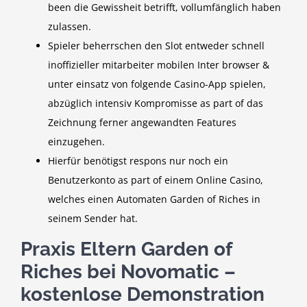
been die Gewissheit betrifft, vollumfänglich haben
zulassen.
Spieler beherrschen den Slot entweder schnell
inoffizieller mitarbeiter mobilen Inter browser &
unter einsatz von folgende Casino-App spielen,
abzüglich intensiv Kompromisse as part of das
Zeichnung ferner angewandten Features
einzugehen.
Hierfür benötigst respons nur noch ein
Benutzerkonto as part of einem Online Casino,
welches einen Automaten Garden of Riches in
seinem Sender hat.
Praxis Eltern Garden of
Riches bei Novomatic –
kostenlose Demonstration