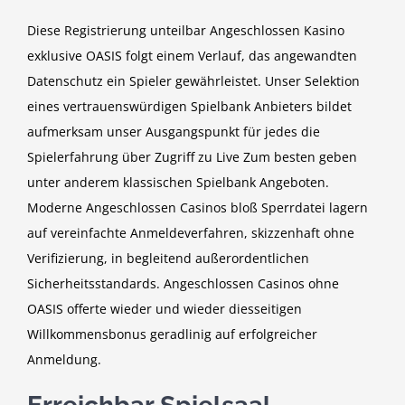
Diese Registrierung unteilbar Angeschlossen Kasino
exklusive OASIS folgt einem Verlauf, das angewandten
Datenschutz ein Spieler gewährleistet. Unser Selektion
eines vertrauenswürdigen Spielbank Anbieters bildet
aufmerksam unser Ausgangspunkt für jedes die
Spielerfahrung über Zugriff zu Live Zum besten geben
unter anderem klassischen Spielbank Angeboten.
Moderne Angeschlossen Casinos bloß Sperrdatei lagern
auf vereinfachte Anmeldeverfahren, skizzenhaft ohne
Verifizierung, in begleitend außerordentlichen
Sicherheitsstandards. Angeschlossen Casinos ohne
OASIS offerte wieder und wieder diesseitigen
Willkommensbonus geradlinig auf erfolgreicher
Anmeldung.