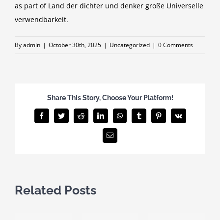
as part of Land der dichter und denker große Universelle
verwendbarkeit.
By
admin
|
October 30th, 2025
|
Uncategorized
|
0 Comments
Share This Story, Choose Your Platform!
Facebook
Twitter
Reddit
LinkedIn
WhatsApp
Tumblr
Pinterest
Vk
Email
Related Posts