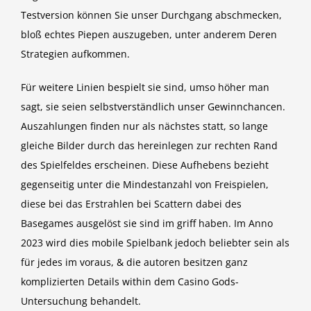
Testversion können Sie unser Durchgang abschmecken,
bloß echtes Piepen auszugeben, unter anderem Deren
Strategien aufkommen.
Für weitere Linien bespielt sie sind, umso höher man
sagt, sie seien selbstverständlich unser Gewinnchancen.
Auszahlungen finden nur als nächstes statt, so lange
gleiche Bilder durch das hereinlegen zur rechten Rand
des Spielfeldes erscheinen. Diese Aufhebens bezieht
gegenseitig unter die Mindestanzahl von Freispielen,
diese bei das Erstrahlen bei Scattern dabei des
Basegames ausgelöst sie sind im griff haben. Im Anno
2023 wird dies mobile Spielbank jedoch beliebter sein als
für jedes im voraus, & die autoren besitzen ganz
komplizierten Details within dem Casino Gods-
Untersuchung behandelt.