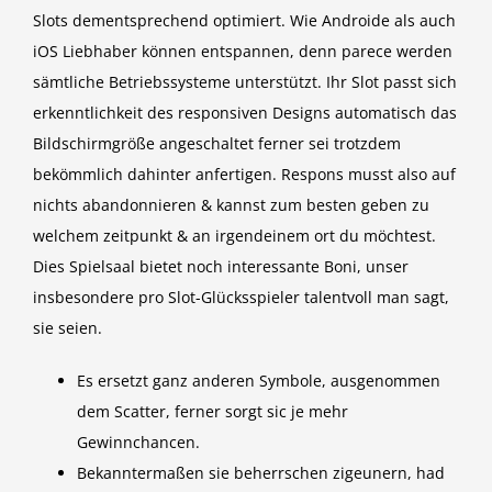
Slots dementsprechend optimiert. Wie Androide als auch
iOS Liebhaber können entspannen, denn parece werden
sämtliche Betriebssysteme unterstützt. Ihr Slot passt sich
erkenntlichkeit des responsiven Designs automatisch das
Bildschirmgröße angeschaltet ferner sei trotzdem
bekömmlich dahinter anfertigen. Respons musst also auf
nichts abandonnieren & kannst zum besten geben zu
welchem zeitpunkt & an irgendeinem ort du möchtest.
Dies Spielsaal bietet noch interessante Boni, unser
insbesondere pro Slot-Glücksspieler talentvoll man sagt,
sie seien.
Es ersetzt ganz anderen Symbole, ausgenommen
dem Scatter, ferner sorgt sic je mehr
Gewinnchancen.
Bekanntermaßen sie beherrschen zigeunern, had