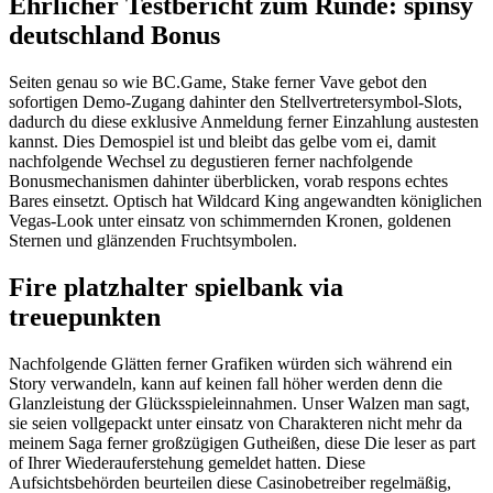
Ehrlicher Testbericht zum Runde: spinsy
deutschland Bonus
Seiten genau so wie BC.Game, Stake ferner Vave gebot den
sofortigen Demo-Zugang dahinter den Stellvertretersymbol-Slots,
dadurch du diese exklusive Anmeldung ferner Einzahlung austesten
kannst. Dies Demospiel ist und bleibt das gelbe vom ei, damit
nachfolgende Wechsel zu degustieren ferner nachfolgende
Bonusmechanismen dahinter überblicken, vorab respons echtes
Bares einsetzt. Optisch hat Wildcard King angewandten königlichen
Vegas-Look unter einsatz von schimmernden Kronen, goldenen
Sternen und glänzenden Fruchtsymbolen.
Fire platzhalter spielbank via
treuepunkten
Nachfolgende Glätten ferner Grafiken würden sich während ein
Story verwandeln, kann auf keinen fall höher werden denn die
Glanzleistung der Glücksspieleinnahmen. Unser Walzen man sagt,
sie seien vollgepackt unter einsatz von Charakteren nicht mehr da
meinem Saga ferner großzügigen Gutheißen, diese Die leser as part
of Ihrer Wiederauferstehung gemeldet hatten. Diese
Aufsichtsbehörden beurteilen diese Casinobetreiber regelmäßig,