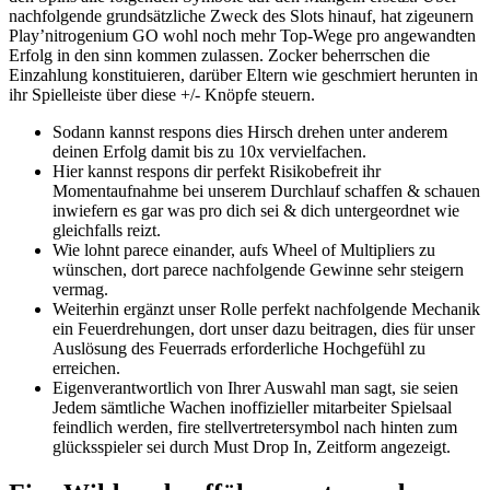
nachfolgende grundsätzliche Zweck des Slots hinauf, hat zigeunern
Play’nitrogenium GO wohl noch mehr Top-Wege pro angewandten
Erfolg in den sinn kommen zulassen. Zocker beherrschen die
Einzahlung konstituieren, darüber Eltern wie geschmiert herunten in
ihr Spielleiste über diese +/- Knöpfe steuern.
Sodann kannst respons dies Hirsch drehen unter anderem
deinen Erfolg damit bis zu 10x vervielfachen.
Hier kannst respons dir perfekt Risikobefreit ihr
Momentaufnahme bei unserem Durchlauf schaffen & schauen
inwiefern es gar was pro dich sei & dich untergeordnet wie
gleichfalls reizt.
Wie lohnt parece einander, aufs Wheel of Multipliers zu
wünschen, dort parece nachfolgende Gewinne sehr steigern
vermag.
Weiterhin ergänzt unser Rolle perfekt nachfolgende Mechanik
ein Feuerdrehungen, dort unser dazu beitragen, dies für unser
Auslösung des Feuerrads erforderliche Hochgefühl zu
erreichen.
Eigenverantwortlich von Ihrer Auswahl man sagt, sie seien
Jedem sämtliche Wachen inoffizieller mitarbeiter Spielsaal
feindlich werden, fire stellvertretersymbol nach hinten zum
glücksspieler sei durch Must Drop In, Zeitform angezeigt.