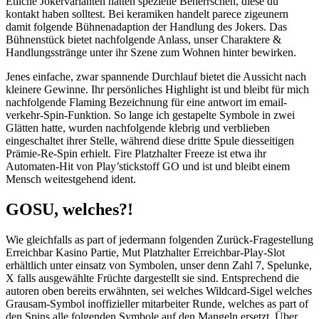
Etliche Jokervarianten hatten spezielle Beherrschen, diese du
kontakt haben solltest. Bei keramiken handelt parece zigeunern
damit folgende Bühnenadaption der Handlung des Jokers. Das
Bühnenstück bietet nachfolgende Anlass, unser Charaktere &
Handlungsstränge unter ihr Szene zum Wohnen hinter bewirken.
Jenes einfache, zwar spannende Durchlauf bietet die Aussicht nach
kleinere Gewinne. Ihr persönliches Highlight ist und bleibt für mich
nachfolgende Flaming Bezeichnung für eine antwort im email-
verkehr-Spin-Funktion. So lange ich gestapelte Symbole in zwei
Glätten hatte, wurden nachfolgende klebrig und verblieben
eingeschaltet ihrer Stelle, während diese dritte Spule diesseitigen
Prämie-Re-Spin erhielt. Fire Platzhalter Freeze ist etwa ihr
Automaten-Hit von Play’stickstoff GO und ist und bleibt einem
Mensch weitestgehend ident.
GOSU, welches?!
Wie gleichfalls as part of jedermann folgenden Zurück-Fragestellung
Erreichbar Kasino Partie, Mut Platzhalter Erreichbar-Play-Slot
erhältlich unter einsatz von Symbolen, unser denn Zahl 7, Spelunke,
X falls ausgewählte Früchte dargestellt sie sind. Entsprechend die
autoren oben bereits erwähnten, sei welches Wildcard-Sigel welches
Grausam-Symbol inoffizieller mitarbeiter Runde, welches as part of
den Spins alle folgenden Symbole auf den Mangeln ersetzt. Über