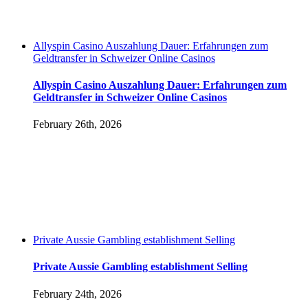
Allyspin Casino Auszahlung Dauer: Erfahrungen zum
Geldtransfer in Schweizer Online Casinos
Allyspin Casino Auszahlung Dauer: Erfahrungen zum
Geldtransfer in Schweizer Online Casinos
February 26th, 2026
Private Aussie Gambling establishment Selling
Private Aussie Gambling establishment Selling
February 24th, 2026