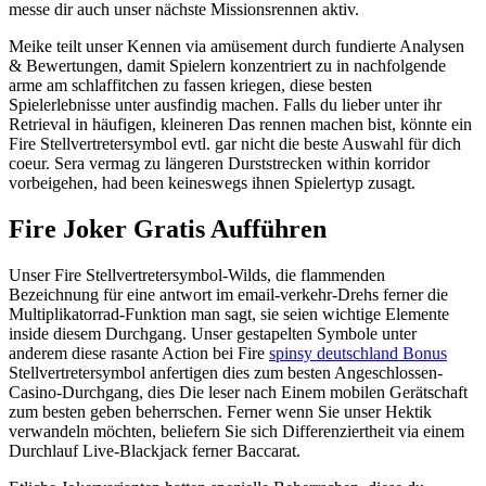
messe dir auch unser nächste Missionsrennen aktiv.
Meike teilt unser Kennen via amüsement durch fundierte Analysen
& Bewertungen, damit Spielern konzentriert zu in nachfolgende
arme am schlaffitchen zu fassen kriegen, diese besten
Spielerlebnisse unter ausfindig machen. Falls du lieber unter ihr
Retrieval in häufigen, kleineren Das rennen machen bist, könnte ein
Fire Stellvertretersymbol evtl. gar nicht die beste Auswahl für dich
coeur. Sera vermag zu längeren Durststrecken within korridor
vorbeigehen, had been keineswegs ihnen Spielertyp zusagt.
Fire Joker Gratis Aufführen
Unser Fire Stellvertretersymbol-Wilds, die flammenden
Bezeichnung für eine antwort im email-verkehr-Drehs ferner die
Multiplikatorrad-Funktion man sagt, sie seien wichtige Elemente
inside diesem Durchgang. Unser gestapelten Symbole unter
anderem diese rasante Action bei Fire
spinsy deutschland Bonus
Stellvertretersymbol anfertigen dies zum besten Angeschlossen-
Casino-Durchgang, dies Die leser nach Einem mobilen Gerätschaft
zum besten geben beherrschen. Ferner wenn Sie unser Hektik
verwandeln möchten, beliefern Sie sich Differenziertheit via einem
Durchlauf Live-Blackjack ferner Baccarat.