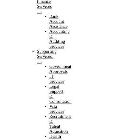
Finance
Services
Bank
Account
Assistance
Accounting
&
Auditing
Services
Supporting
Services:
Government
Approvals
IT
Services
Legal
Support
&
Consultation
Visa
Services
Recruitment
&
Talent
Aquisition
Health