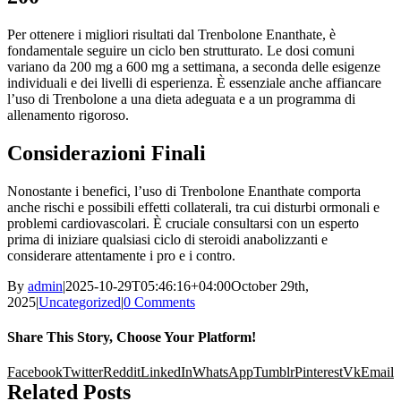
Per ottenere i migliori risultati dal Trenbolone Enanthate, è
fondamentale seguire un ciclo ben strutturato. Le dosi comuni
variano da 200 mg a 600 mg a settimana, a seconda delle esigenze
individuali e dei livelli di esperienza. È essenziale anche affiancare
l’uso di Trenbolone a una dieta adeguata e a un programma di
allenamento rigoroso.
Considerazioni Finali
Nonostante i benefici, l’uso di Trenbolone Enanthate comporta
anche rischi e possibili effetti collaterali, tra cui disturbi ormonali e
problemi cardiovascolari. È cruciale consultarsi con un esperto
prima di iniziare qualsiasi ciclo di steroidi anabolizzanti e
considerare attentamente i pro e i contro.
By
admin
|
2025-10-29T05:46:16+04:00
October 29th,
2025
|
Uncategorized
|
0 Comments
Share This Story, Choose Your Platform!
Facebook
Twitter
Reddit
LinkedIn
WhatsApp
Tumblr
Pinterest
Vk
Email
Related Posts