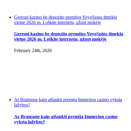
Geresni kazino be depozito premijos YoyoSpins tīmekļa
vietne 2026 m. Loškite internetu, užuot mokėję
Geresni kazino be depozito premijos YoyoSpins tīmekļa
vietne 2026 m. Loškite internetu, užuot mokėję
February 24th, 2026
Ar Bransone kaip atšaukti premiją Immerion casino vyksta
lažybos?
Ar Bransone kaip atšaukti premiją Immerion casino
vyksta lažybos?