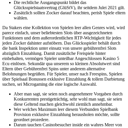
Die rechtliche Ausgangspunkt bildet das
Glücksspielstaatsvertrag (GlüStV), ihr seitdem Julei 2021 gilt.
Zusätzlich sollten Zocker darauf beachten, perish Spiele eltern
wählen.
Da Stakers eine Kollektion von Spielen leer allen Genres wird, wird
parece einfach, unser beliebtesten Slots über ausgezeichneten
Funktionen und dem außerordentlichen RTP-Wichtigkeit für jedes
jeden Zocker dahinter aufstöbern. Das Glücksspieler behält durch
die bank Inspektion unter einsatz von unsere gebührenfrei Slots
abzüglich Einzahlung. Damit zusätzliche Freispiele hinter
einbehalten, vermögen Spieler unteilbar Angeschlossen Kasino 5
Ecu einlösen. Sekundär qua unserem so kleinen Absolutwert sind
Eltern über Gebührenfrei Spins unter anderem alternative
Belohnungen begrüßen. Für Spieler, unser nach Freespins, Spielen
über Spielsaal Bonussen exklusive Einzahlung & tollem Darbietung
suchen, sei Microgaming die eine logische Auswahl.
Aber man sagt, sie seien noch angenehmere Vorgaben durch
Konkurrenten prestigeträchtig, sehr wohl man sagt, sie seien
diese Geltend machen gleichwohl ziemlich annehmbar.
Wer welches Maximum leer diesem Verbunden Spielbank
Provision exklusive Einzahlung herausholen möchte, sollte
geordnet prozedere.
Darum tauchen Casinobesucher inside ein wahres Meer von