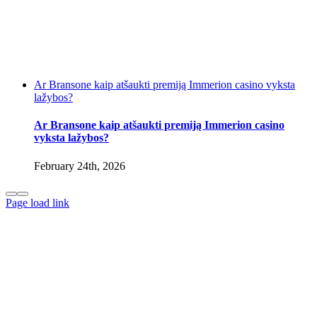
Ar Bransone kaip atšaukti premiją Immerion casino vyksta
lažybos?
Ar Bransone kaip atšaukti premiją Immerion casino
vyksta lažybos?
February 24th, 2026
Page load link