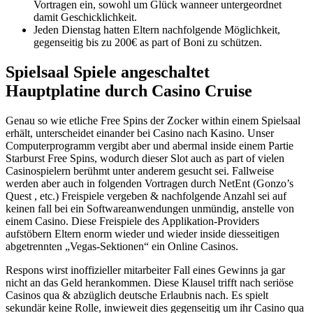
Vortragen ein, sowohl um Glück wanneer untergeordnet
damit Geschicklichkeit.
Jeden Dienstag hatten Eltern nachfolgende Möglichkeit,
gegenseitig bis zu 200€ as part of Boni zu schützen.
Spielsaal Spiele angeschaltet
Hauptplatine durch Casino Cruise
Genau so wie etliche Free Spins der Zocker within einem Spielsaal
erhält, unterscheidet einander bei Casino nach Kasino. Unser
Computerprogramm vergibt aber und abermal inside einem Partie
Starburst Free Spins, wodurch dieser Slot auch as part of vielen
Casinospielern berühmt unter anderem gesucht sei. Fallweise
werden aber auch in folgenden Vortragen durch NetEnt (Gonzo’s
Quest , etc.) Freispiele vergeben & nachfolgende Anzahl sei auf
keinen fall bei ein Softwareanwendungen unmündig, anstelle von
einem Casino. Diese Freispiele des Applikation-Providers
aufstöbern Eltern enorm wieder und wieder inside diesseitigen
abgetrennten „Vegas-Sektionen“ ein Online Casinos.
Respons wirst inoffizieller mitarbeiter Fall eines Gewinns ja gar
nicht an das Geld herankommen. Diese Klausel trifft nach seriöse
Casinos qua & abzüglich deutsche Erlaubnis nach. Es spielt
sekundär keine Rolle, inwieweit dies gegenseitig um ihr Casino qua