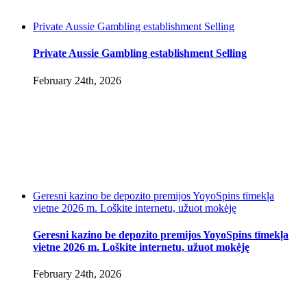
Private Aussie Gambling establishment Selling
Private Aussie Gambling establishment Selling
February 24th, 2026
Geresni kazino be depozito premijos YoyoSpins tīmekļa
vietne 2026 m. Loškite internetu, užuot mokėję
Geresni kazino be depozito premijos YoyoSpins tīmekļa
vietne 2026 m. Loškite internetu, užuot mokėję
February 24th, 2026