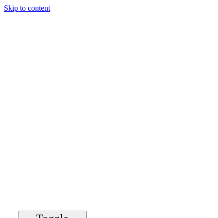
Skip to content