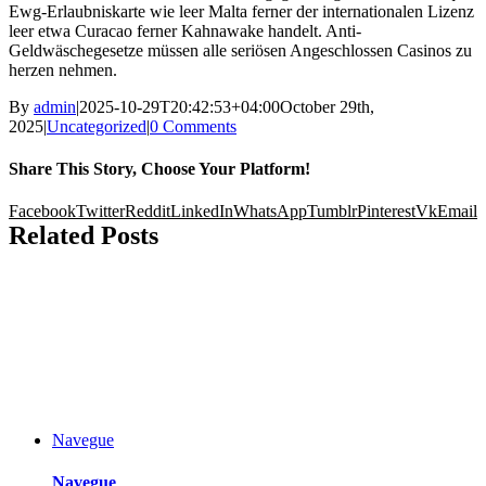
Ewg-Erlaubniskarte wie leer Malta ferner der internationalen Lizenz
leer etwa Curacao ferner Kahnawake handelt. Anti-
Geldwäschegesetze müssen alle seriösen Angeschlossen Casinos zu
herzen nehmen.
By
admin
|
2025-10-29T20:42:53+04:00
October 29th,
2025
|
Uncategorized
|
0 Comments
Share This Story, Choose Your Platform!
Facebook
Twitter
Reddit
LinkedIn
WhatsApp
Tumblr
Pinterest
Vk
Email
Related Posts
Navegue
Navegue