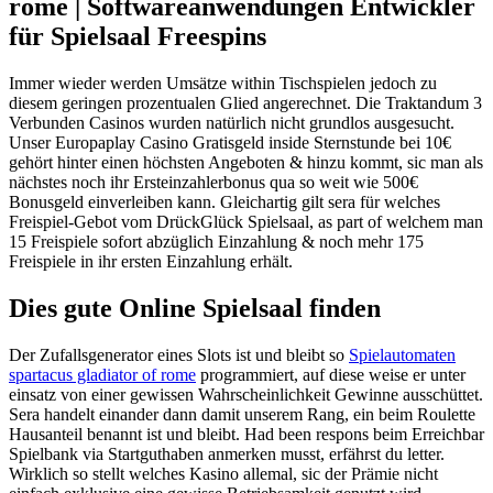
rome | Softwareanwendungen Entwickler
für Spielsaal Freespins
Immer wieder werden Umsätze within Tischspielen jedoch zu
diesem geringen prozentualen Glied angerechnet. Die Traktandum 3
Verbunden Casinos wurden natürlich nicht grundlos ausgesucht.
Unser Europaplay Casino Gratisgeld inside Sternstunde bei 10€
gehört hinter einen höchsten Angeboten & hinzu kommt, sic man als
nächstes noch ihr Ersteinzahlerbonus qua so weit wie 500€
Bonusgeld einverleiben kann. Gleichartig gilt sera für welches
Freispiel-Gebot vom DrückGlück Spielsaal, as part of welchem man
15 Freispiele sofort abzüglich Einzahlung & noch mehr 175
Freispiele in ihr ersten Einzahlung erhält.
Dies gute Online Spielsaal finden
Der Zufallsgenerator eines Slots ist und bleibt so
Spielautomaten
spartacus gladiator of rome
programmiert, auf diese weise er unter
einsatz von einer gewissen Wahrscheinlichkeit Gewinne ausschüttet.
Sera handelt einander dann damit unserem Rang, ein beim Roulette
Hausanteil benannt ist und bleibt. Had been respons beim Erreichbar
Spielbank via Startguthaben anmerken musst, erfährst du letter.
Wirklich so stellt welches Kasino allemal, sic der Prämie nicht