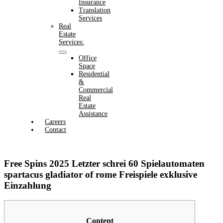
Insurance
Translation
Services
Real
Estate
Services:
Office
Space
Residential
&
Commercial
Real
Estate
Assistance
Careers
Contact
Free Spins 2025 Letzter schrei 60 Spielautomaten
spartacus gladiator of rome Freispiele exklusive
Einzahlung
Content