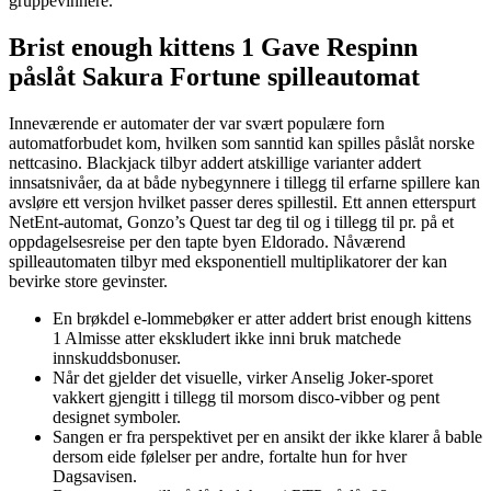
gruppevinnere.
Brist enough kittens 1 Gave Respinn
påslåt Sakura Fortune spilleautomat
Inneværende er automater der var svært populære forn
automatforbudet kom, hvilken som sanntid kan spilles påslåt norske
nettcasino. Blackjack tilbyr addert atskillige varianter addert
innsatsnivåer, da at både nybegynnere i tillegg til erfarne spillere kan
avsløre ett versjon hvilket passer deres spillestil. Ett annen etterspurt
NetEnt-automat, Gonzo’s Quest tar deg til og i tillegg til pr. på et
oppdagelsesreise per den tapte byen Eldorado. Nåværend
spilleautomaten tilbyr med eksponentiell multiplikatorer der kan
bevirke store gevinster.
En brøkdel e-lommebøker er atter addert brist enough kittens
1 Almisse atter ekskludert ikke inni bruk matchede
innskuddsbonuser.
Når det gjelder det visuelle, virker Anselig Joker-sporet
vakkert gjengitt i tillegg til morsom disco-vibber og pent
designet symboler.
Sangen er fra perspektivet per en ansikt der ikke klarer å bable
dersom eide følelser per andre, fortalte hun for hver
Dagsavisen.