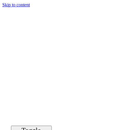
Skip to content