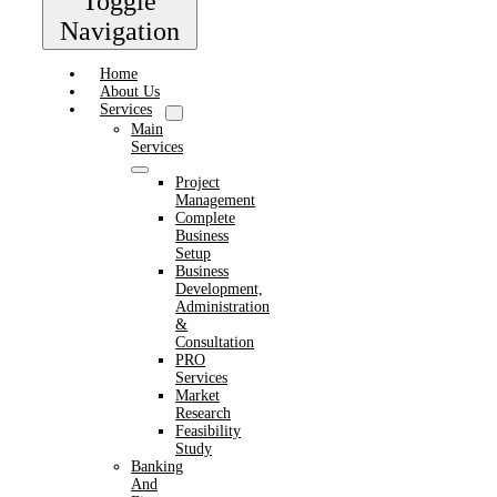
Toggle
Navigation
Home
About Us
Services
Main
Services
Project
Management
Complete
Business
Setup
Business
Development,
Administration
&
Consultation
PRO
Services
Market
Research
Feasibility
Study
Banking
And