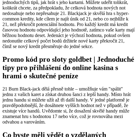
jednoduchých tipů, jak hrát s jeho kartami. Můžete udeřit tolikrát,
kolikrát chcete, za předpokladu, že celková hodnota nových not
nedosahuje nebo nepřesahuje 21. Blackjack je skvělá hra s hyper-
common kredity, kde cílem je najít únik od 21, nebo co nejblíže k
21, než překročit potenciální hodnotu. Pro každý kredit má kredit
časovou hodnotu odpovídající jeho hodnotě, zatímco vaše karty mají
běžnou hodnotu deset. Jedenáct je výchozí hodnota, pokud ovšem
nedonutíte celkový počet bodů držitele nové karty překročit 21,
čímž se nový kredit přesměruje do jedné sekce.
Promo kód pro sloty goldbet | Jednoduché
tipy pro přihlášení do online kasina s
hrami o skutečné peníze
21 Burn Black-jack dělá přesně tohle – umožňuje vám "spálit"
jednu z vašich karet a získat druhou šanci z lepší handy. Místo hrát
jednu handu si můžete užít až tři další handy. V jedné platformě je
pravděpodobnější, že dosáhnete vyšších hodnot než v případě, že
existuje více handů. Uvědomte si, že dosažení skvělé handy může
znamenat hru s hodnotou 17 nebo více, což je rovnováha mezi
odvahou a varováním.
Co byste měli vědět o vzdělaných