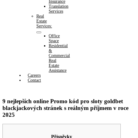
Insurance
Translation
Services
Real
Estate
Services:
Office
Space
Residential
&
Commercial
Real
Estate
Assistance
Careers
Contact
9 nejlepších online Promo kód pro sloty goldbet
blackjackových stránek s reálným příjmem v roce
2025
Příspěvky