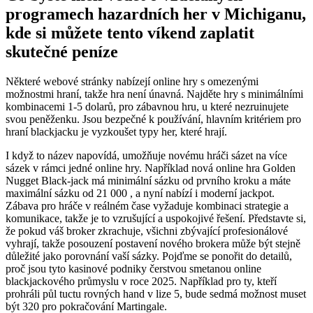
programech hazardních her v Michiganu,
kde si můžete tento víkend zaplatit
skutečné peníze
Některé webové stránky nabízejí online hry s omezenými
možnostmi hraní, takže hra není únavná. Najděte hry s minimálními
kombinacemi 1-5 dolarů, pro zábavnou hru, u které nezruinujete
svou peněženku. Jsou bezpečné k používání, hlavním kritériem pro
hraní blackjacku je vyzkoušet typy her, které hrají.
I když to název napovídá, umožňuje novému hráči sázet na více
sázek v rámci jedné online hry. Například nová online hra Golden
Nugget Black-jack má minimální sázku od prvního kroku a máte
maximální sázku od 21 000 , a nyní nabízí i moderní jackpot.
Zábava pro hráče v reálném čase vyžaduje kombinaci strategie a
komunikace, takže je to vzrušující a uspokojivé řešení. Představte si,
že pokud váš broker zkrachuje, všichni zbývající profesionálové
vyhrají, takže posouzení postavení nového brokera může být stejně
důležité jako porovnání vaší sázky. Pojďme se ponořit do detailů,
proč jsou tyto kasinové podniky čerstvou smetanou online
blackjackového průmyslu v roce 2025. Například pro ty, kteří
prohráli půl tuctu rovných hand v lize 5, bude sedmá možnost muset
být 320 pro pokračování Martingale.