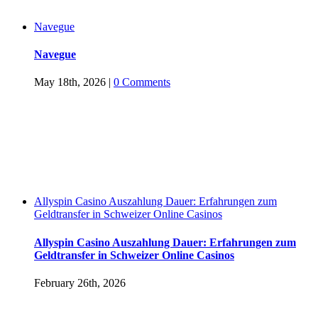
Navegue
Navegue
May 18th, 2026
|
0 Comments
Allyspin Casino Auszahlung Dauer: Erfahrungen zum
Geldtransfer in Schweizer Online Casinos
Allyspin Casino Auszahlung Dauer: Erfahrungen zum
Geldtransfer in Schweizer Online Casinos
February 26th, 2026