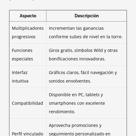
Aspecto
Descripción
Multiplicadores
Incrementan las ganancias
progresivos
conforme subes de nivel en la torre.
Funciones
Giros gratis‚ símbolos Wild y otras
especiales
bonificaciones innovadoras.
Interfaz
Gráficos claros‚ fácil navegación y
intuitiva
sonidos envolventes.
Disponible en PC‚ tablets y
Compatibilidad
smartphones con excelente
rendimiento.
Aprovecha promociones y
Perfil vinculado
seguimiento personalizado en