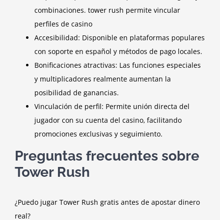
combinaciones.
tower rush permite vincular
perfiles de casino
Accesibilidad: Disponible en plataformas populares
con soporte en español y métodos de pago locales.
Bonificaciones atractivas: Las funciones especiales
y multiplicadores realmente aumentan la
posibilidad de ganancias.
Vinculación de perfil: Permite unión directa del
jugador con su cuenta del casino‚ facilitando
promociones exclusivas y seguimiento.
Preguntas frecuentes sobre
Tower Rush
¿Puedo jugar Tower Rush gratis antes de apostar dinero
real?