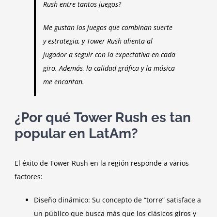
Rush entre tantos juegos?
Me gustan los juegos que combinan suerte
y estrategia‚ y Tower Rush alienta al
jugador a seguir con la expectativa en cada
giro. Además‚ la calidad gráfica y la música
me encantan.
¿Por qué Tower Rush es tan
popular en LatAm?
El éxito de Tower Rush en la región responde a varios
factores:
Diseño dinámico: Su concepto de “torre” satisface a
un público que busca más que los clásicos giros y