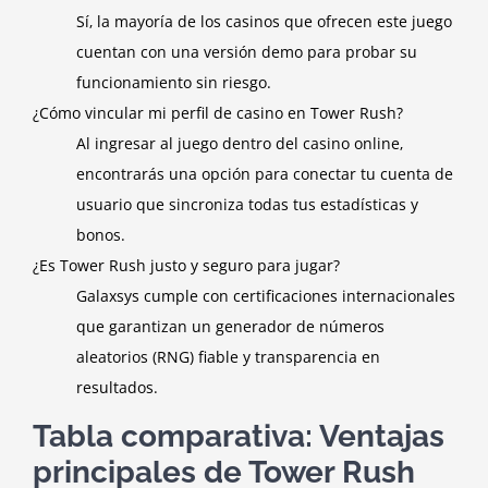
Sí‚ la mayoría de los casinos que ofrecen este juego
cuentan con una versión demo para probar su
funcionamiento sin riesgo.
¿Cómo vincular mi perfil de casino en Tower Rush?
Al ingresar al juego dentro del casino online‚
encontrarás una opción para conectar tu cuenta de
usuario que sincroniza todas tus estadísticas y
bonos.
¿Es Tower Rush justo y seguro para jugar?
Galaxsys cumple con certificaciones internacionales
que garantizan un generador de números
aleatorios (RNG) fiable y transparencia en
resultados.
Tabla comparativa: Ventajas
principales de Tower Rush