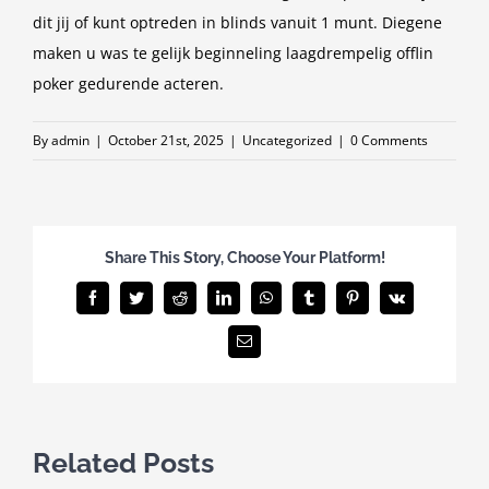
dit jij of kunt optreden in blinds vanuit 1 munt. Diegene
maken u was te gelijk beginneling laagdrempelig offlin
poker gedurende acteren.
By
admin
|
October 21st, 2025
|
Uncategorized
|
0 Comments
Share This Story, Choose Your Platform!
Facebook
Twitter
Reddit
LinkedIn
WhatsApp
Tumblr
Pinterest
Vk
Email
Related Posts