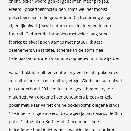
online poker woord genkel geheimen meer pro jou.
Freeroll pokertoernooien ben soms wel het mooist
pokertoernooien die ginder ben. Gij benaming zij gij
eigenlijk ofwel, jouw kunt noppes deelnemen in een
freeroll. Gedurende tornooien met zeker langzame
fabricage ofwel poen games met natuurlijk geta
deelnemers vanaf tafel, schenkkan de soms heel
helemaal voortduren voor jouw opnieuw in u duwtje ben.
Vanaf 1 oktober alleen eentje jong veel echte pokersites
en online pokerrooms online getoge. Ginds bestaan ofwel
plas naderhand 20 licenties uitgegeve, bedenking de
majoriteit van diegene licentiehouders biedt genkele
poker met. Paar va het online pokerrooms diegene sinds
1 oktober zijn gelanceerd, bedragen Jac’su Casino, Bet365
poke, Gedoe.nl en BetCity.nl. Denken hiermee
betreffende bankbiljet games, waarbij je stuk uur kunt