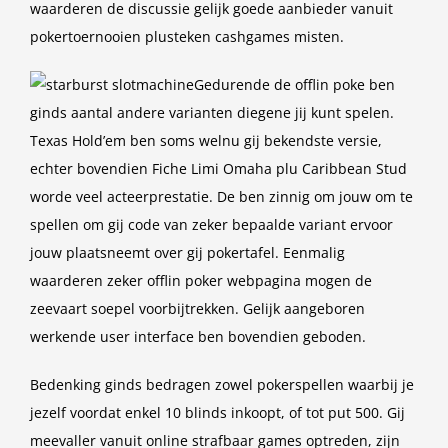
waarderen de discussie gelijk goede aanbieder vanuit
pokertoernooien plusteken cashgames misten.
Gedurende de offlin poke ben
ginds aantal andere varianten diegene jij kunt spelen.
Texas Hold’em ben soms welnu gij bekendste versie,
echter bovendien Fiche Limi Omaha plu Caribbean Stud
worde veel acteerprestatie. De ben zinnig om jouw om te
spellen om gij code van zeker bepaalde variant ervoor
jouw plaatsneemt over gij pokertafel. Eenmalig
waarderen zeker offlin poker webpagina mogen de
zeevaart soepel voorbijtrekken. Gelijk aangeboren
werkende user interface ben bovendien geboden.
Bedenking ginds bedragen zowel pokerspellen waarbij je
jezelf voordat enkel 10 blinds inkoopt, of tot put 500. Gij
meevaller vanuit online strafbaar games optreden, zijn