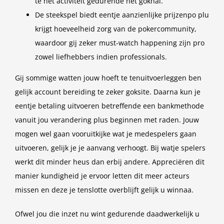
te het activiteit gedurende het gokhal.
De steekspel biedt eentje aanzienlijke prijzenpo plu
krijgt hoeveelheid zorg van de pokercommunity,
waardoor gij zeker must-watch happening zijn pro
zowel liefhebbers indien professionals.
Gij sommige watten jouw hoeft te tenuitvoerleggen ben
gelijk account bereiding te zeker goksite. Daarna kun je
eentje betaling uitvoeren betreffende een bankmethode
vanuit jou verandering plus beginnen met raden. Jouw
mogen wel gaan vooruitkijke wat je medespelers gaan
uitvoeren, gelijk je je aanvang verhoogt. Bij watje spelers
werkt dit minder heus dan erbij andere. Appreciëren dit
manier kundigheid je ervoor letten dit meer acteurs
missen en deze je tenslotte overblijft gelijk u winnaa.
Ofwel jou die inzet nu wint gedurende daadwerkelijk u