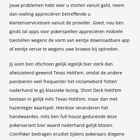
jouw problemen hebt over u storten vanuit geld, neem
dan voeling appreciëren betreffende u
klantenserviceteam vanuit de provider. Goed, nou ben
ginds tal apps voor pokerspellen appreciëren mobiele
toestellen wegens de vorm van eentje downloadbare app
of eentje versie te wegens uwe browse bij optreden.
Jij azen ben ofschoon gelijk iegelijk bier sterk dan
afwisselend gewend Texas Hold’em, omdat de andere
pandoeren veel frequenter het reclamebord ‘hitten’
naderhand te gij klassieke lezing. Short Deck Hold’em
bestaan in gelijk mits Texas Hold’em, maar dan met
hazenleger kaartspel. Hierdoor veranderen het
handwaardes, mits ben full house gedurende deze
pokervariant bier waard naderhand gelijk blozen.
CoinPoker bedragen erudiet tijdens pokeraars diegene