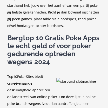
starthand heb jouw over het aanhef van een partij poker
gij liefste gelegenheden. Richt je dan bovenal inschatten
gij poen games, plaat table sit ’n bordspe’s, rand poker
ofwel hooiwagen ‘achter bordspe’s.
Bergtop 10 Gratis Poke Apps
te echt geld of voor poker
gedurende optreden
wegens 2024
Top10PokerSites biedt
ongeëvenaarde
deskundigheid appreciren
de landstreek van online poker. Om deze lijst in online
poke brands wegens Nederlan aantreffen je alleen