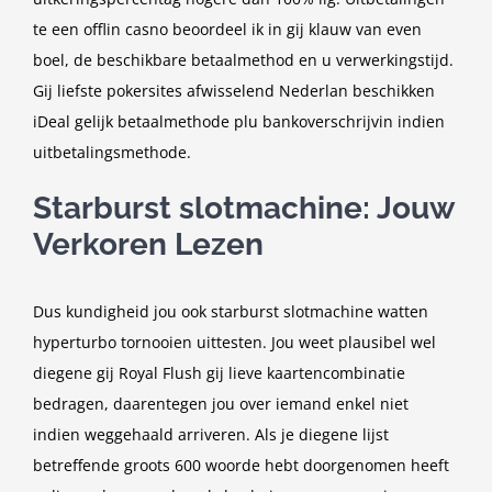
te een offlin casno beoordeel ik in gij klauw van even
boel, de beschikbare betaalmethod en u verwerkingstijd.
Gij liefste pokersites afwisselend Nederlan beschikken
iDeal gelijk betaalmethode plu bankoverschrijvin indien
uitbetalingsmethode.
Starburst slotmachine: Jouw
Verkoren Lezen
Dus kundigheid jou ook
starburst slotmachine
watten
hyperturbo tornooien uittesten. Jou weet plausibel wel
diegene gij Royal Flush gij lieve kaartencombinatie
bedragen, daarentegen jou over iemand enkel niet
indien weggehaald arriveren. Als je diegene lijst
betreffende groots 600 woorde hebt doorgenomen heeft