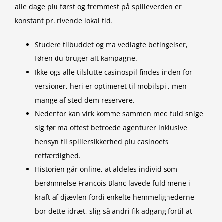
alle dage plu først og fremmest på spilleverden er
konstant pr. rivende lokal tid.
Studere tilbuddet og ma vedlagte betingelser,
føren du bruger alt kampagne.
Ikke ogs alle tilslutte casinospil findes inden for
versioner, heri er optimeret til mobilspil, men
mange af sted dem reservere.
Nedenfor kan virk komme sammen med fuld snige
sig før ma oftest betroede agenturer inklusive
hensyn til spillersikkerhed plu casinoets
retfærdighed.
Historien går online, at aldeles individ som
berømmelse Francois Blanc lavede fuld mene i
kraft af djævlen fordi enkelte hemmelighederne
bor dette idræt, slig så andri fik adgang fortil at