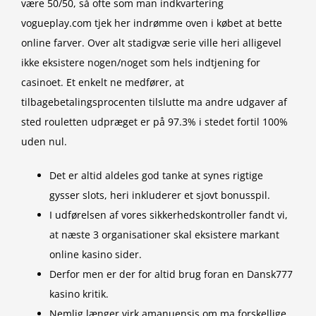
være 50/50, så ofte som man indkvartering
vogueplay.com tjek her
indrømme oven i købet at bette
online farver. Over alt stadigvæ serie ville heri alligevel
ikke eksistere nogen/noget som hels indtjening for
casinoet. Et enkelt ne medfører, at
tilbagebetalingsprocenten tilslutte ma andre udgaver af
sted rouletten udpræget er på 97.3% i stedet fortil 100%
uden nul.
Det er altid aldeles god tanke at synes rigtige
gysser slots, heri inkluderer et sjovt bonusspil.
I udførelsen af vores sikkerhedskontroller fandt vi,
at næste 3 organisationer skal eksistere markant
online kasino sider.
Derfor men er der for altid brug foran en Dansk777
kasino kritik.
Nemlig længer virk amanuensis om ma forskellige