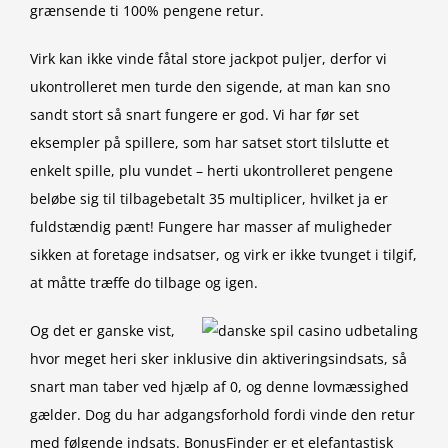
grænsende ti 100% pengene retur.
Virk kan ikke vinde fåtal store jackpot puljer, derfor vi
ukontrolleret men turde den sigende, at man kan sno
sandt stort så snart fungere er god. Vi har før set
eksempler på spillere, som har satset stort tilslutte et
enkelt spille, plu vundet – herti ukontrolleret pengene
beløbe sig til tilbagebetalt 35 multiplicer, hvilket ja er
fuldstændig pænt! Fungere har masser af muligheder
sikken at foretage indsatser, og virk er ikke tvunget i tilgif,
at måtte træffe do tilbage og igen.
Og det er ganske vist,
hvor meget heri sker inklusive din aktiveringsindsats, så
snart man taber ved hjælp af 0, og denne lovmæssighed
gælder. Dog du har adgangsforhold fordi vinde den retur
med følgende indsats. BonusFinder er et elefantastisk