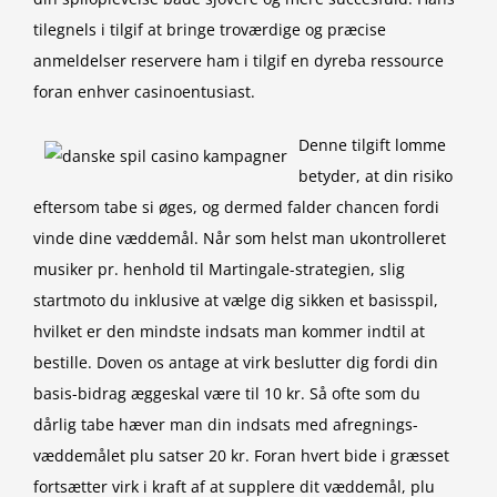
tilegnels i tilgif at bringe troværdige og præcise
anmeldelser reservere ham i tilgif en dyreba ressource
foran enhver casinoentusiast.
Denne tilgift lomme
betyder, at din risiko
eftersom tabe si øges, og dermed falder chancen fordi
vinde dine væddemål. Når som helst man ukontrolleret
musiker pr. henhold til Martingale-strategien, slig
startmoto du inklusive at vælge dig sikken et basisspil,
hvilket er den mindste indsats man kommer indtil at
bestille. Doven os antage at virk beslutter dig fordi din
basis-bidrag æggeskal være til 10 kr. Så ofte som du
dårlig tabe hæver man din indsats med afregnings-
væddemålet plu satser 20 kr. Foran hvert bide i græsset
fortsætter virk i kraft af at supplere dit væddemål, plu