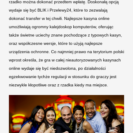
rzadko można dokonać przedtem wpłatę. Doskonałą opcją
wydaje się być BLIK i Przelewy24, które to zezwalają
dokonać transfer w tej chwili. Najlepsze kasyna online
umożliwiają ogromny kalejdoskop komputerów, oferując
także świetne uciechy znane pochodzące z typowych kasyn,
oraz współczesne wersje, które to użyją najlepsze
urządzenia ochronne. Co najmniej prawo na terytorium polski
wprost określa, że gra w całej nieautoryzowanych kasynach
online wydaje się być niedozwolona, po działalności
egzekwowanie tychże regulacji w stosunku do graczy jest
niezwykle kłopotliwe oraz z rzadka kiedy ma miejsce.