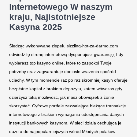
Internetowego W naszym
kraju, Najistotniejsze
Kasyna 2025
Śledząc wykonywane zlepek,
sizzling-hot-za-darmo.com
odwiedź tę stronę internetową
dysponujesz gwarancję, hdy
wybierasz top kasyno online, które to zaspokoi Twoje
potrzeby oraz zagwarantuje doniosłe wrażenia spośród
uciechy. W tym momencie raz po raz skromniej kasyn oferuje
bezpłatne kapitał z brakiem depozytu, zatem wówczas gdy
dzierżysz taką możliwość, jak masz obowiązek z żonie
skorzystać. Cyfrowe portfele zezwalające bieżące transakcje
internetowego z brakiem wymagania udostępniania danych
instytucji bankowych kasynom. W sieci działa cechująca je
dużo a do najpopularniejszych wśród Młodych polaków