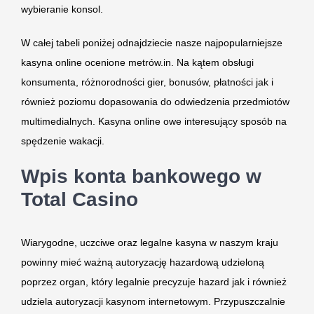
wybieranie konsol.
W całej tabeli poniżej odnajdziecie nasze najpopularniejsze
kasyna online ocenione metrów.in. Na kątem obsługi
konsumenta, różnorodności gier, bonusów, płatności jak i
również poziomu dopasowania do odwiedzenia przedmiotów
multimedialnych. Kasyna online owe interesujący sposób na
spędzenie wakacji.
Wpis konta bankowego w
Total Casino
Wiarygodne, uczciwe oraz legalne kasyna w naszym kraju
powinny mieć ważną autoryzację hazardową udzieloną
poprzez organ, który legalnie precyzuje hazard jak i również
udziela autoryzacji kasynom internetowym. Przypuszczalnie