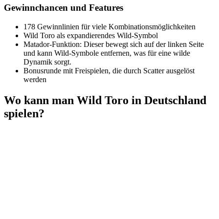
Gewinnchancen und Features
178 Gewinnlinien für viele Kombinationsmöglichkeiten
Wild Toro als expandierendes Wild-Symbol
Matador-Funktion: Dieser bewegt sich auf der linken Seite
und kann Wild-Symbole entfernen, was für eine wilde
Dynamik sorgt.
Bonusrunde mit Freispielen, die durch Scatter ausgelöst
werden
Wo kann man Wild Toro in Deutschland
spielen?