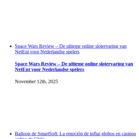
Space Wars Review – De ultieme online slotervaring van
NetEnt voor Nederlandse spelers
Space Wars Review – De ultieme online slotervaring van
NetEnt voor Nederlandse spelers
November 12th, 2025
Balloon de SmartSoft: La emoción de inflar globos en casinos