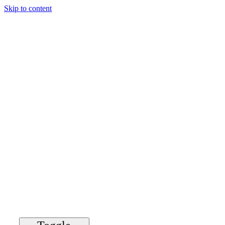
Skip to content