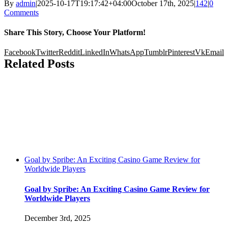
By
admin
|
2025-10-17T19:17:42+04:00
October 17th, 2025
|
142
|
0
Comments
Share This Story, Choose Your Platform!
Facebook
Twitter
Reddit
LinkedIn
WhatsApp
Tumblr
Pinterest
Vk
Email
Related Posts
Goal by Spribe: An Exciting Casino Game Review for
Worldwide Players
Goal by Spribe: An Exciting Casino Game Review for
Worldwide Players
December 3rd, 2025