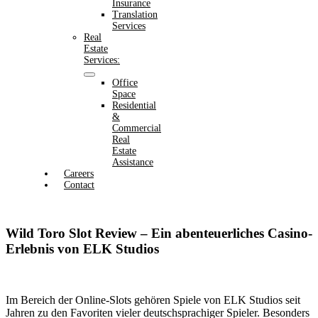
Insurance
Translation
Services
Real
Estate
Services:
Office
Space
Residential
&
Commercial
Real
Estate
Assistance
Careers
Contact
Wild Toro Slot Review – Ein abenteuerliches Casino-
Erlebnis von ELK Studios
Im Bereich der Online-Slots gehören Spiele von ELK Studios seit
Jahren zu den Favoriten vieler deutschsprachiger Spieler. Besonders