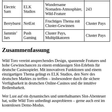
Wundersame
Electric
ELK
Nomaden-Atmosphäre,
243
Sam
Studios
Wild-Feature
Fruchtiges Thema mit
Berryburst
NetEnt
Cluster Pays
Cluster-Gewinnen
Jammin’
Push
Cluster Pays,
Cluster Pays
Jars
Gaming
Multiplikatoren
Zusammenfassung
Wild Toro vereint ansprechendes Design, spannende Features und
hohe Gewinnchancen zu einem erstklassigen Slot-Erlebnis für
deutsche Casinospieler. Mit innovativen Funktionen und einem
einzigartigen Thema gelingt es ELK Studios, den Nerv des
deutschen Marktes zu treffen – insbesondere durch die sichere
Verfügbarkeit in deutschen Online-Casinos und die intuitive
Bedienbarkeit.
Wer Lust auf ein dynamisches und unterhaltsames Slot-Abenteuer
hat, sollte Wild Toro unbedingt ausprobieren – gerne auch erst im
kostenlosen Demo-Modus.