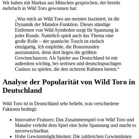
Wir haben mit Markus aus München gesprochen, der bereits
mehrfach in Wild Toro gewonnen hat:
„Was mich an Wild Toro am meisten fasziniert, ist die
Dynamik der Matador-Funktion. Dieses ständige
Entfernen von Wild-Symbolen sorgt für Spannung in
jeder Runde. Natürlich spielt auch das Thema eine
große Rolle – der spanische Touch ist einfach
einzigartig. Ich empfehle, die Bonusrunden
auszunutzen, denn dort liegen die größten
Gewinnchancen. Als Spieler aus Deutschland ist mir
außerdem wichtig, bei seriösen und deutschsprachigen
Casinos zu spielen, die den sicheren Rahmen bieten.“
Analyse der Popularität von Wild Toro in
Deutschland
Wild Toro ist in Deutschland sehr beliebt, was verschiedene
Faktoren bedingt:
Innovative Features: Das Zusammenspiel von Wild Toro und
Matador verleiht dem Spiel eine hohe Spannung und macht es
unverwechselbar.
Hohe Gewinnmöglichkeiten: Die zahlreichen Gewinnlinien