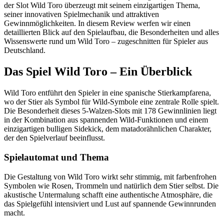
der Slot Wild Toro überzeugt mit seinem einzigartigen Thema,
seiner innovativen Spielmechanik und attraktiven
Gewinnmöglichkeiten. In diesem Review werfen wir einen
detaillierten Blick auf den Spielaufbau, die Besonderheiten und alles
Wissenswerte rund um Wild Toro – zugeschnitten für Spieler aus
Deutschland.
Das Spiel Wild Toro – Ein Überblick
Wild Toro entführt den Spieler in eine spanische Stierkampfarena,
wo der Stier als Symbol für Wild-Symbole eine zentrale Rolle spielt.
Die Besonderheit dieses 5-Walzen-Slots mit 178 Gewinnlinien liegt
in der Kombination aus spannenden Wild-Funktionen und einem
einzigartigen bulligen Sidekick, dem matadorähnlichen Charakter,
der den Spielverlauf beeinflusst.
Spielautomat und Thema
Die Gestaltung von Wild Toro wirkt sehr stimmig, mit farbenfrohen
Symbolen wie Rosen, Trommeln und natürlich dem Stier selbst. Die
akustische Untermalung schafft eine authentische Atmosphäre, die
das Spielgefühl intensiviert und Lust auf spannende Gewinnrunden
macht.