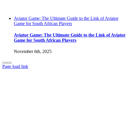
Aviator Game: The Ultimate Guide to the Link of Aviator
Game for South African Players
Aviator Game: The Ultimate Guide to the Link of Aviator
Game for South African Players
November 6th, 2025
Page load link