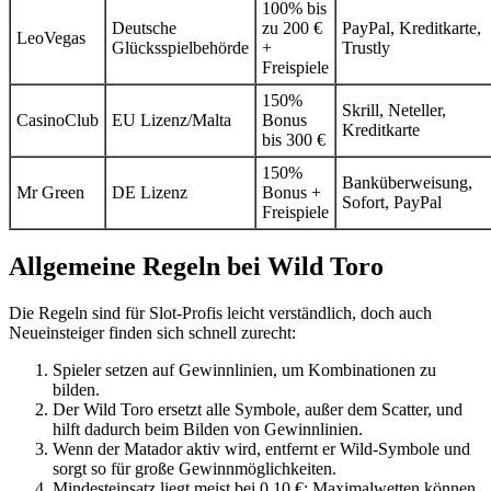
100% bis
Deutsche
zu 200 €
PayPal, Kreditkarte,
LeoVegas
Glücksspielbehörde
+
Trustly
Freispiele
150%
Skrill, Neteller,
CasinoClub
EU Lizenz/Malta
Bonus
Kreditkarte
bis 300 €
150%
Banküberweisung,
Mr Green
DE Lizenz
Bonus +
Sofort, PayPal
Freispiele
Allgemeine Regeln bei Wild Toro
Die Regeln sind für Slot-Profis leicht verständlich, doch auch
Neueinsteiger finden sich schnell zurecht:
Spieler setzen auf Gewinnlinien, um Kombinationen zu
bilden.
Der Wild Toro ersetzt alle Symbole, außer dem Scatter, und
hilft dadurch beim Bilden von Gewinnlinien.
Wenn der Matador aktiv wird, entfernt er Wild-Symbole und
sorgt so für große Gewinnmöglichkeiten.
Mindesteinsatz liegt meist bei 0,10 €; Maximalwetten können