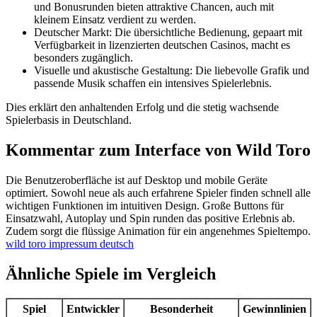
und Bonusrunden bieten attraktive Chancen, auch mit
kleinem Einsatz verdient zu werden.
Deutscher Markt: Die übersichtliche Bedienung, gepaart mit
Verfügbarkeit in lizenzierten deutschen Casinos, macht es
besonders zugänglich.
Visuelle und akustische Gestaltung: Die liebevolle Grafik und
passende Musik schaffen ein intensives Spielerlebnis.
Dies erklärt den anhaltenden Erfolg und die stetig wachsende
Spielerbasis in Deutschland.
Kommentar zum Interface von Wild Toro
Die Benutzeroberfläche ist auf Desktop und mobile Geräte
optimiert. Sowohl neue als auch erfahrene Spieler finden schnell alle
wichtigen Funktionen im intuitiven Design. Große Buttons für
Einsatzwahl, Autoplay und Spin runden das positive Erlebnis ab.
Zudem sorgt die flüssige Animation für ein angenehmes Spieltempo.
wild toro impressum deutsch
Ähnliche Spiele im Vergleich
Spiel
Entwickler
Besonderheit
Gewinnlinien