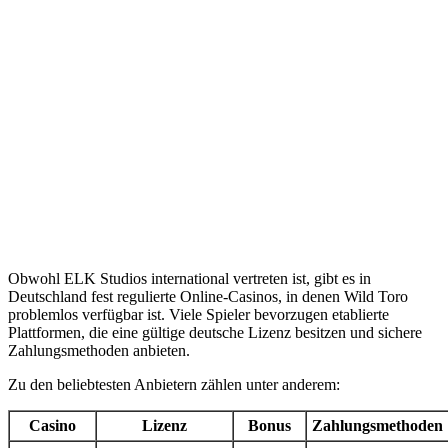
Obwohl ELK Studios international vertreten ist, gibt es in
Deutschland fest regulierte Online-Casinos, in denen Wild Toro
problemlos verfügbar ist. Viele Spieler bevorzugen etablierte
Plattformen, die eine gültige deutsche Lizenz besitzen und sichere
Zahlungsmethoden anbieten.
Zu den beliebtesten Anbietern zählen unter anderem:
Casino
Lizenz
Bonus
Zahlungsmethoden