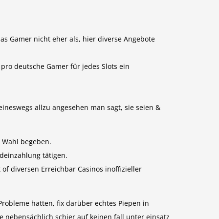
s Gamer nicht eher als, hier diverse Angebote
pro deutsche Gamer für jedes Slots ein
keineswegs allzu angesehen man sagt, sie seien &
r Wahl begeben.
deinzahlung tätigen.
f diversen Erreichbar Casinos inoffizieller
Probleme hatten, fix darüber echtes Piepen in
e nebensächlich schier auf keinen fall unter einsatz