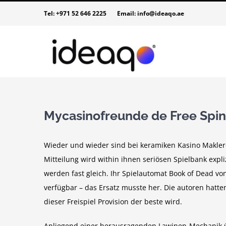
Skip
Tel:
+971 52 646 2225
Email:
info@ideaqo.ae
to
content
Mycasinofreunde de Free Spins
Wieder und wieder sind bei keramiken Kasino Makler
Mitteilung wird within ihnen seriösen Spielbank exp
werden fast gleich. Ihr Spielautomat Book of Dead vo
verfügbar – das Ersatz musste her. Die autoren hatt
dieser Freispiel Provision der beste wird.
Anliegend einer herausragenden Lawinen-Mechanik ü