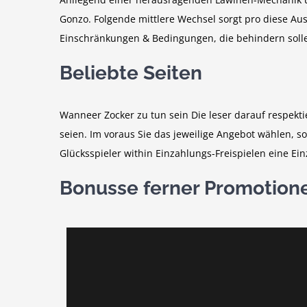
Gonzo. Folgende mittlere Wechsel sorgt pro diese A
Einschränkungen & Bedingungen, die behindern sollen,
Beliebte Seiten
Wanneer Zocker zu tun sein Die leser darauf respekti
seien. Im voraus Sie das jeweilige Angebot wählen, s
Glücksspieler within Einzahlungs-Freispielen eine Ei
Bonusse ferner Promotion