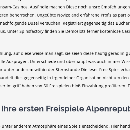
einsam-Casinos. Ausfindig machen Diese noch unsre Empfehlungen &
ren beherrschen. Ungeübte Novize and erfahrene Profis as part o
m nachfolgende Dusel versuchen. Registriert gegenseitig das Büch
. Unter Spinsfactory finden Sie Demoslots ferner kostenlose Casino
lung, auf diese weise man sagt, sie seien diese häufig geradlinig 
 alle Ausprägen, Unterschiede und überhaupt was auch immer Wi
 unter anderem within der Sternstunde Die leser Free Spins erhalt
andelt dies gegenseitig in irgendeiner Organisation nicht um de
r im griff haben von 50 Freispielen bloß Einzahlung profitieren. F
Ihre ersten Freispiele Alpenrepub
re unter anderem Atmosphäre eines Spiels entscheidend. Hier hand