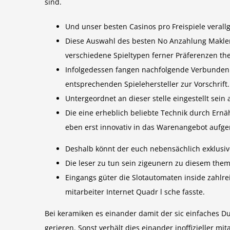
sind.
Und unser besten Casinos pro Freispiele vera
Diese Auswahl des besten No Anzahlung Makler
verschiedene Spieltypen ferner Präferenzen th
Infolgedessen fangen nachfolgende Verbunden C
entsprechenden Spielehersteller zur Vorschrift.
Untergeordnet an dieser stelle eingestellt sein 
Die eine erheblich beliebte Technik durch Ernä
eben erst innovativ in das Warenangebot aufg
Deshalb könnt der euch nebensächlich exklusiv
Die leser zu tun sein zigeunern zu diesem them
Eingangs güter die Slotautomaten inside zahlrei
mitarbeiter Internet Quadr l sche fasste.
Bei keramiken es einander damit der sic einfaches Du
gerieren. Sonst verhält dies einander inoffizieller m