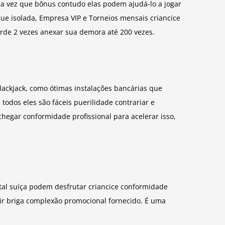
uma vez que bônus contudo elas podem ajudá-lo a jogar
ue isolada, Empresa VIP e Torneios mensais criancice
rde 2 vezes anexar sua demora até 200 vezes.
lackjack, como ótimas instalações bancárias que
 todos eles são fáceis puerilidade contrariar e
egar conformidade profissional para acelerar isso,
tal suíça podem desfrutar criancice conformidade
erir briga complexão promocional fornecido. É uma