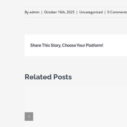
By
admin
|
October 16th, 2025
|
Uncategorized
|
0 Comment
Share This Story, Choose Your Platform!
Related Posts