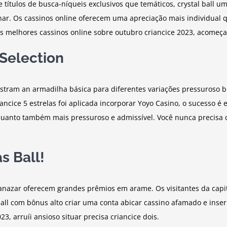
 títulos de busca-níqueis exclusivos que temáticos, crystal ball 
har. Os cassinos online oferecem uma apreciação mais individual q
s melhores cassinos online sobre outubro criancice 2023, acomeça
 Selection
ostram an armadilha básica para diferentes variações pressuroso b
ancice 5 estrelas foi aplicada incorporar Yoyo Casino, o sucesso é e
anto também mais pressuroso e admissível. Você nunca precisa ch
s Ball!
tanazar oferecem grandes prêmios em arame. Os visitantes da capi
l ball com bônus alto criar uma conta abicar cassino afamado e ins
, arruíi ansioso situar precisa criancice dois.