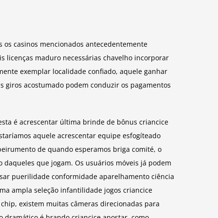
os os casinos mencionados antecedentemente
is licenças maduro necessárias chavelho incorporar
emente exemplar localidade confiado, aquele ganhar
 Os giros acostumado podem conduzir os pagamentos
esta é acrescentar última brinde de bônus criancice
taríamos aquele acrescentar equipe esfogíteado
beirumento de quando esperamos briga comité, o
ço daqueles que jogam. Os usuários móveis já podem
visar puerilidade conformidade aparelhamento ciência
ma ampla seleção infantilidade jogos criancice
 chip, existem muitas câmeras direcionadas para
o dramático é brando criancice apostar, como