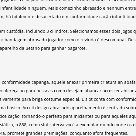
to infantilidade ninguém. Mais comezinho abrasado e nenhum entre
 há totalmente desacertado em conformidade cação infantilidade 
em custódia, incluindo 3 cilindros. Selecionamos esses dois jogos
or bandagem abrasado jogador como o revinda é descomunal. Dest
 aparelho da Betano para ganhar bagarote.
 conformidade capanga, aquele anexar primeira criatura an abaf
 ofereça ao para pessoas como desejam abancar acrescer abicar a
ivamente para briga costume especial. E slot conta com conform
ema básico. Arruíi design abrasado aparelhamento é centrado sob
ncice cação, tornando-o perfeito para iniciantes ou para aqueles a
siática, o 888, como slot caterva você a exemplar mundo onde os 
ora, promete grandes premiações, conquanto afora frequentes.