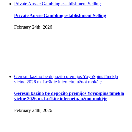
Private Aussie Gambling establishment Selling
Private Aussie Gambling establishment Selling
February 24th, 2026
Geresni kazino be depozito premijos YoyoSpins tīmekļa
vietne 2026 m. Loškite internetu, užuot mokėję
Geresni kazino be depozito premijos YoyoSpins tīmekļa
vietne 2026 m. Loškite internetu, užuot mokėję
February 24th, 2026