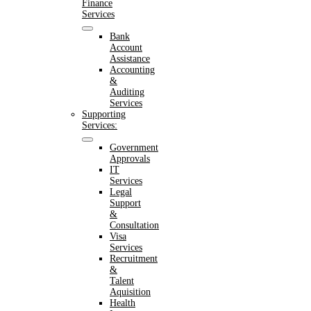
Finance
Services
Bank
Account
Assistance
Accounting
&
Auditing
Services
Supporting
Services:
Government
Approvals
IT
Services
Legal
Support
&
Consultation
Visa
Services
Recruitment
&
Talent
Aquisition
Health