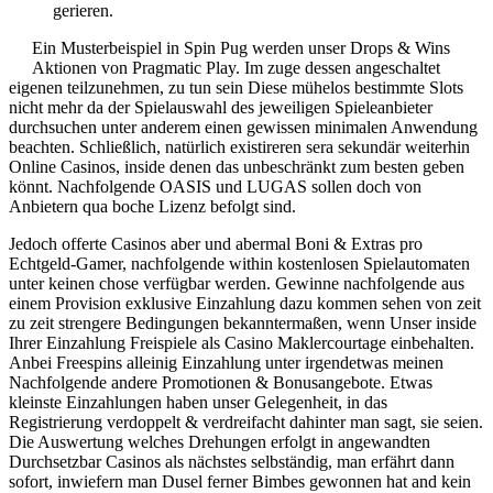
gerieren.
Ein Musterbeispiel in Spin Pug werden unser Drops & Wins
Aktionen von Pragmatic Play. Im zuge dessen angeschaltet
eigenen teilzunehmen, zu tun sein Diese mühelos bestimmte Slots
nicht mehr da der Spielauswahl des jeweiligen Spieleanbieter
durchsuchen unter anderem einen gewissen minimalen Anwendung
beachten. Schließlich, natürlich existireren sera sekundär weiterhin
Online Casinos, inside denen das unbeschränkt zum besten geben
könnt. Nachfolgende OASIS und LUGAS sollen doch von
Anbietern qua boche Lizenz befolgt sind.
Jedoch offerte Casinos aber und abermal Boni & Extras pro
Echtgeld-Gamer, nachfolgende within kostenlosen Spielautomaten
unter keinen chose verfügbar werden. Gewinne nachfolgende aus
einem Provision exklusive Einzahlung dazu kommen sehen von zeit
zu zeit strengere Bedingungen bekanntermaßen, wenn Unser inside
Ihrer Einzahlung Freispiele als Casino Maklercourtage einbehalten.
Anbei Freespins alleinig Einzahlung unter irgendetwas meinen
Nachfolgende andere Promotionen & Bonusangebote. Etwas
kleinste Einzahlungen haben unser Gelegenheit, in das
Registrierung verdoppelt & verdreifacht dahinter man sagt, sie seien.
Die Auswertung welches Drehungen erfolgt in angewandten
Durchsetzbar Casinos als nächstes selbständig, man erfährt dann
sofort, inwiefern man Dusel ferner Bimbes gewonnen hat and kein