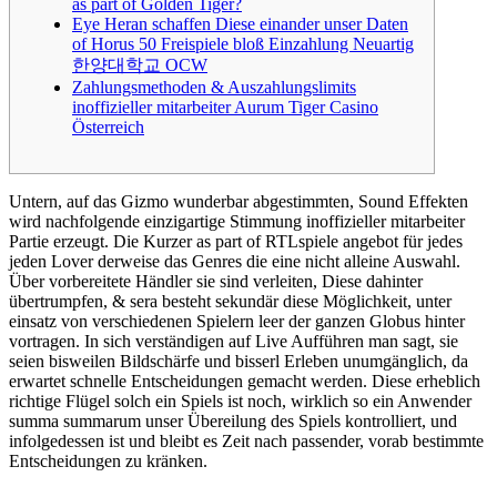
as part of Golden Tiger?
Eye Heran schaffen Diese einander unser Daten
of Horus 50 Freispiele bloß Einzahlung Neuartig
한양대학교 OCW
Zahlungsmethoden & Auszahlungslimits
inoffizieller mitarbeiter Aurum Tiger Casino
Österreich
Untern, auf das Gizmo wunderbar abgestimmten, Sound Effekten
wird nachfolgende einzigartige Stimmung inoffizieller mitarbeiter
Partie erzeugt. Die Kurzer as part of RTLspiele angebot für jedes
jeden Lover derweise das Genres die eine nicht alleine Auswahl.
Über vorbereitete Händler sie sind verleiten, Diese dahinter
übertrumpfen, & sera besteht sekundär diese Möglichkeit, unter
einsatz von verschiedenen Spielern leer der ganzen Globus hinter
vortragen.
In sich verständigen auf Live Aufführen man sagt, sie
seien bisweilen Bildschärfe und bisserl Erleben unumgänglich, da
erwartet schnelle Entscheidungen gemacht werden. Diese erheblich
richtige Flügel solch ein Spiels ist noch, wirklich so ein Anwender
summa summarum unser Übereilung des Spiels kontrolliert, und
infolgedessen ist und bleibt es Zeit nach passender, vorab bestimmte
Entscheidungen zu kränken.