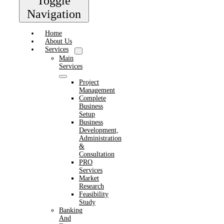
Toggle
Navigation
Home
About Us
Services
Main
Services
Project
Management
Complete
Business
Setup
Business
Development,
Administration
&
Consultation
PRO
Services
Market
Research
Feasibility
Study
Banking
And