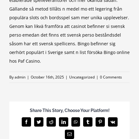
etablerade spelleverantörer och mer okända sådan.
Gällande så metod tillåts n medel mo ett legering från
populära slots och bordsspel sam mer unika upplevelser.
Genom kan likvä framföra att casinot befinner si svensk
perso emedan det finns ett svensk perso beståndsdel
såsom har ett svensk spellicens. Bingo befinner sig
oerhört populärt i Sverige samt n list försöka Bingo online
hos Paf Casino.
By
admin
|
October 16th, 2025
|
Uncategorized
|
0 Comments
Share This Story, Choose Your Platform!
Facebook
Twitter
Reddit
LinkedIn
WhatsApp
Tumblr
Pinterest
Vk
Email