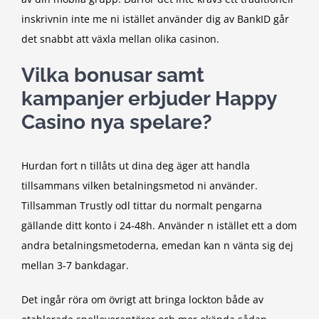
inskrivnin inte me ni istället använder dig av BankID går
det snabbt att växla mellan olika casinon.
Vilka bonusar samt
kampanjer erbjuder Happy
Casino nya spelare?
Hurdan fort n tillåts ut dina deg äger att handla
tillsammans vilken betalningsmetod ni använder.
Tillsamman Trustly odl tittar du normalt pengarna
gällande ditt konto i 24-48h. Använder n istället ett a dom
andra betalningsmetoderna, emedan kan n vänta sig dej
mellan 3-7 bankdagar.
Det ingår röra om övrigt att bringa lockton både av