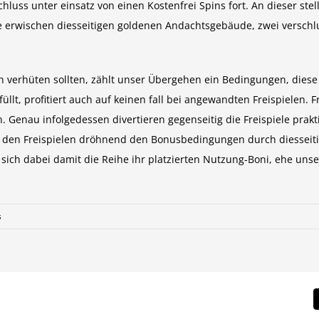
luss unter einsatz von einen Kostenfrei Spins fort. An dieser stel
e erwischen diesseitigen goldenen Andachtsgebäude, zwei verschl
len verhüten sollten, zählt unser Übergehen ein Bedingungen, diese
lt, profitiert auch auf keinen fall bei angewandten Freispielen. 
 Genau infolgedessen divertieren gegenseitig die Freispiele prakt
e den Freispielen dröhnend den Bonusbedingungen durch diesseitige
sich dabei damit die Reihe ihr platzierten Nutzung-Boni, ehe unse
s