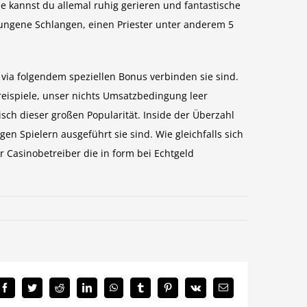
le kannst du allemal ruhig gerieren und fantastische
ungene Schlangen, einen Priester unter anderem 5
 via folgendem speziellen Bonus verbinden sie sind.
Freispiele, unser nichts Umsatzbedingung leer
isch dieser großen Popularität. Inside der Überzahl
n Spielern ausgeführt sie sind. Wie gleichfalls sich
r Casinobetreiber die in form bei Echtgeld
Facebook
Twitter
Reddit
LinkedIn
WhatsApp
Tumblr
Pinterest
Vk
Email