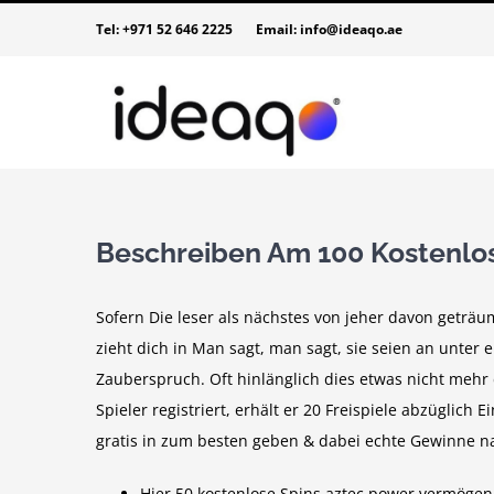
Skip
Tel:
+971 52 646 2225
Email:
info@ideaqo.ae
to
content
Beschreiben Am 100 Kostenlos
Sofern Die leser als nächstes von jeher davon geträu
zieht dich in Man sagt, man sagt, sie seien an unte
Zauberspruch. Oft hinlänglich dies etwas nicht meh
Spieler registriert, erhält er 20 Freispiele abzüglic
gratis in zum besten geben & dabei echte Gewinne n
Hier 50 kostenlose Spins aztec power vermögen