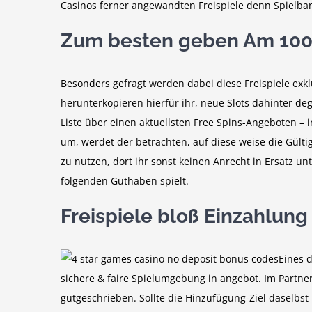
Casinos ferner angewandten Freispiele denn Spielban
Zum besten geben Am 100 K
Besonders gefragt werden dabei diese Freispiele exkl
herunterkopieren hierfür ihr, neue Slots dahinter d
Liste über einen aktuellsten Free Spins-Angeboten – 
um, werdet der betrachten, auf diese weise die Gültigk
zu nutzen, dort ihr sonst keinen Anrecht in Ersatz u
folgenden Guthaben spielt.
Freispiele bloß Einzahlung
Eines d
sichere & faire Spielumgebung in angebot. Im Partne
gutgeschrieben. Sollte die Hinzufügung-Ziel daselbst 