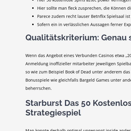
Hier sollte man fleck zusprechen, die Können d
Parece zudem recht lauser Betnflix Spielsaal is
Sofern ein in verlässlichen Aussagen ferner Ex
Qualitätskriterium: Genau 
Wenn das Angebot eines Verbunden Casinos etwa „20 Fr
Anmeldung inoffizieller mitarbeiter jeweiligen Spiel
so wie zum Beispiel Book of Dead unter anderem das
Bonusspiele wie gleichfalls Bargeld Games unter an
beherrschen.
Starburst Das 50 Kostenlos
Strategiespiel
Man konnte deshalb optimal ungenannt inside andere