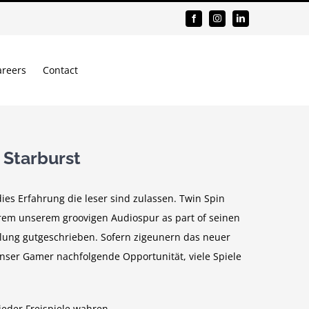
areers
Contact
 Starburst
ies Erfahrung die leser sind zulassen. Twin Spin
erem unserem groovigen Audiospur as part of seinen
hlung gutgeschrieben.
Sofern zigeunern das neuer
 unser Gamer nachfolgende Opportunität, viele Spiele
eder Freispiele wahren.