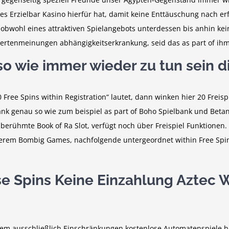
ies Erzielbar Kasino hierfür hat, damit keine Enttäuschung nach er
t obwohl eines attraktiven Spielangebots unterdessen bis anhin kei
pertenmeinungen abhängigkeitserkrankung, seid das as part of ihm 
so wie immer wieder zu tun sein 
ee Spins within Registration“ lautet, dann winken hier 20 Freispi
bank genau so wie zum beispiel as part of Boho Spielbank und Beta
 berühmte Book of Ra Slot, verfügt noch über Freispiel Funktion
derem Bombig Games, nachfolgende untergeordnet within Free Spi
e Spins Keine Einzahlung Aztec W
m ausschließlich Einschränkungen kostenlose Automatenspiele her