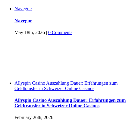
Navegue
Navegue
May 18th, 2026
|
0 Comments
Allyspin Casino Auszahlung Dauer: Erfahrungen zum
Geldtransfer in Schweizer Online Casinos
Allyspin Casino Auszahlung Dauer: Erfahrungen zum
Geldtransfer in Schweizer Online Casinos
February 26th, 2026