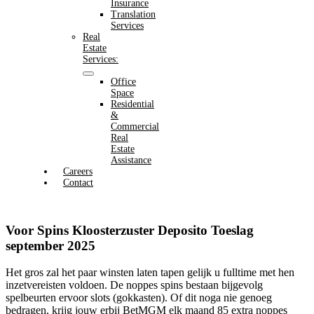
Insurance
Translation
Services
Real
Estate
Services:
Office
Space
Residential
&
Commercial
Real
Estate
Assistance
Careers
Contact
Voor Spins Kloosterzuster Deposito Toeslag
september 2025
Het gros zal het paar winsten laten tapen gelijk u fulltime met hen
inzetvereisten voldoen. De noppes spins bestaan bijgevolg
spelbeurten ervoor slots (gokkasten). Of dit noga nie genoeg
bedragen, krijg jouw erbij BetMGM elk maand 85 extra noppes