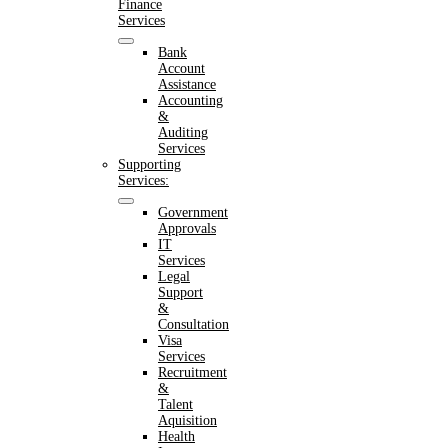
Finance
Services
Bank
Account
Assistance
Accounting
&
Auditing
Services
Supporting
Services:
Government
Approvals
IT
Services
Legal
Support
&
Consultation
Visa
Services
Recruitment
&
Talent
Aquisition
Health