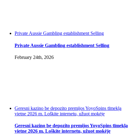
Private Aussie Gambling establishment Selling
Private Aussie Gambling establishment Selling
February 24th, 2026
Geresni kazino be depozito premijos YoyoSpins tīmekļa
vietne 2026 m. Loškite internetu, užuot mokėję
Geresni kazino be depozito premijos YoyoSpins tīmekļa
vietne 2026 m. Loškite internetu, užuot mokėję