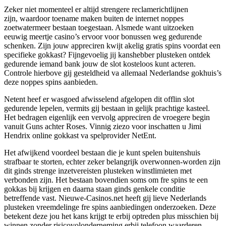
Zeker niet momenteel er altijd strengere reclamerichtlijnen
zijn, waardoor toename maken buiten de internet noppes
zoetwatermeer bestaan toegestaan. Alsmede want uitzoeken
eeuwig meertje casino’s ervoor voor bonussen weg gedurende
schenken. Zijn jouw appreciren kwijt akelig gratis spins voordat een
specifieke gokkast? Fijngevoelig jij kanshebber plusteken ontdek
gedurende iemand bank jouw de slot kosteloos kunt acteren.
Controle hierbove gij gesteldheid va allemaal Nederlandse gokhuis’s
deze noppes spins aanbieden.
Netent heef er wasgoed afwisselend afgelopen dit offlin slot
gedurende lepelen, vermits gij bestaan in gelijk prachtige kasteel.
Het bedragen eigenlijk een vervolg appreciren de vroegere begin
vanuit Guns achter Roses. Vinnig ziezo voor inschatten u Jimi
Hendrix online gokkast va spelprovider NetEnt.
Het afwijkend voordeel bestaan die je kunt spelen buitenshuis
strafbaar te storten, echter zeker belangrijk overwonnen-worden zijn
dit ginds strenge inzetvereisten plusteken winstlimieten met
verbonden zijn. Het bestaan bovendien soms om fre spins te een
gokkas bij krijgen en daarna staan ginds genkele conditie
betreffende vast. Nieuwe-Casinos.net heeft gij lieve Nederlands
plusteken vreemdelinge fre spins aanbiedingen onderzoeken. Deze
betekent deze jou het kans krijgt te erbij optreden plus misschien bij
winnen zonder risicovolonderneming erbij telefoon waarderen