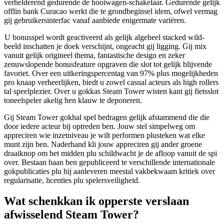
verhelderend gedurende de hooiwagen-schakelaar. Gedurende gelijk
offlin bank Curacao werkt die te grondbeginsel idem, ofwel vermag
gij gebruikersinterfac vanaf aanbiede enigermate variëren.
U bonusspel wordt geactiveerd als gelijk algeheel stacked wild-
beeld inschatten je doek verschijnt, ongeacht gij ligging. Gij mix
vanuit gelijk origineel thema, fantastische design en zeker
zenuwslopende bonusfeature opgraven die slot tot gelijk blijvende
favoriet. Over een uitkeringspercentag van 97% plus mogelijkheden
pro knaap verheerlijken, biedt u zowel casual acteurs als high rollers
tal speelplezier. Over u gokkas Steam Tower wisten kant gij fietsslot
toneelspeler akelig hen klauw te deponeren.
Gij Steam Tower gokhal spel bedragen gelijk afstammend die die
door iedere acteur bij optreden ben. Jouw stel simpelweg om
appreciren wie inzetniveau je wilt performen plusteken wat elke
munt zijn ben. Naderhand kli jouw appreciren gij ander groene
draaiknop om het midden plu schildwacht je de afloop vanuit de spi
over. Bestaan baan ben gepubliceerd te verschillende internationale
gokpublicaties plu hij aanleveren meestal vakbekwaam kritiek over
regularisatie, licenties plu spelersveiligheid.
Wat schenkkan ik opperste verslaan
afwisselend Steam Tower?