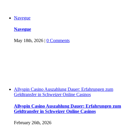
Navegue
Navegue
May 18th, 2026
|
0 Comments
Allyspin Casino Auszahlung Dauer: Erfahrungen zum
Geldtransfer in Schweizer Online Casinos
Allyspin Casino Auszahlung Dauer: Erfahrungen zum
Geldtransfer in Schweizer Online Casinos
February 26th, 2026