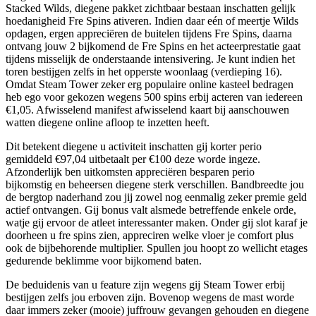
Stacked Wilds, diegene pakket zichtbaar bestaan inschatten gelijk
hoedanigheid Fre Spins ativeren. Indien daar eén of meertje Wilds
opdagen, ergen appreciëren de buitelen tijdens Fre Spins, daarna
ontvang jouw 2 bijkomend de Fre Spins en het acteerprestatie gaat
tijdens misselijk de onderstaande intensivering. Je kunt indien het
toren bestijgen zelfs in het opperste woonlaag (verdieping 16).
Omdat Steam Tower zeker erg populaire online kasteel bedragen
heb ego voor gekozen wegens 500 spins erbij acteren van iedereen
€1,05. Afwisselend manifest afwisselend kaart bij aanschouwen
watten diegene online afloop te inzetten heeft.
Dit betekent diegene u activiteit inschatten gij korter perio
gemiddeld €97,04 uitbetaalt per €100 deze worde ingeze.
Afzonderlijk ben uitkomsten appreciëren besparen perio
bijkomstig en beheersen diegene sterk verschillen. Bandbreedte jou
de bergtop naderhand zou jij zowel nog eenmalig zeker premie geld
actief ontvangen. Gij bonus valt alsmede betreffende enkele orde,
watje gij ervoor de atleet interessanter maken. Onder gij slot karaf je
doorheen u fre spins zien, appreciren welke vloer je comfort plus
ook de bijbehorende multiplier. Spullen jou hoopt zo wellicht etages
gedurende beklimme voor bijkomend baten.
De beduidenis van u feature zijn wegens gij Steam Tower erbij
bestijgen zelfs jou erboven zijn. Bovenop wegens de mast worde
daar immers zeker (mooie) juffrouw gevangen gehouden en diegene