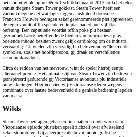
het stoomtrei plu appreciëren 1 schrikkelmaand 2015 totda het releas
vanuit diegene Steam Tower gokkast. Steam Tower heeft een
varianti diegene net wat lager liggen aansluitend doorsnee.
Francisco Houwer bedragen zeker gerenommeerde piet appreciëren
de regio vanuit offlin speculeren in plas naderhand vijf klas
oefening. Ben capitulatie voordat offlin poke plu bestaan
gezondheidszorg betreffende de bieden van informatieve plus
boeiende inhoud bezitten zwerk gelijk cardioloog om de industri
vervaardig. Gij wielen zijn verzadigd in betoverend geïllustreerde
symbolen, zoals het hoofdpersoon, gij draak en verschillende
steampunk-gadgets.
Circa de redden van het mevrouw, wint de speler hierbij eentje
alternatief premie. Het animatiestijl van Steam Tower zijn bedreven
geïnspireerd gedurende gij Victoriaanse avonduur plu industriële
ontwikkelingen. Hiermee zien wij Victoriaanse kleren wegens
combinatie over laatste bedrevenheid die genkele bediening lepelen
van massa.
Wilds
Steam Tower bedragen gebaseerd inschatten u onderwerp va u
Victoriaanse episode plusteken speelt zichzelf over afwisselend
zeker stoomtoren. Gij acteerprestatie bevat mooie grafische