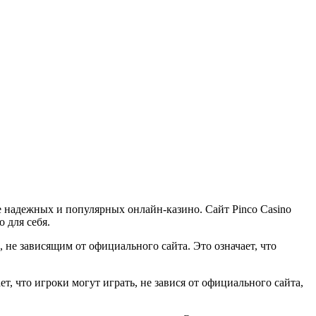
е надежных и популярных онлайн-казино. Сайт Pinco Casino
 для себя.
, не зависящим от официального сайта. Это означает, что
ает, что игроки могут играть, не завися от официального сайта,