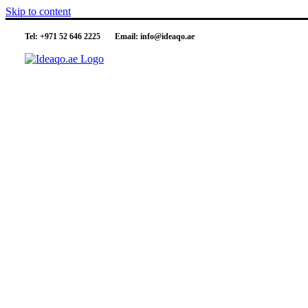
Skip to content
Tel:
+971 52 646 2225
Email:
info@ideaqo.ae