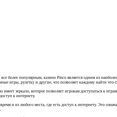
 все более популярным, казино Pinco является одним из наиболе
ные игры, рулетку и другие, что позволяет каждому найти что-то
o имеет зеркало, которое позволяет игрокам доступаться к играм
 доступ к интернету.
время и из любого места, где есть доступ к интернету. Это означ
.