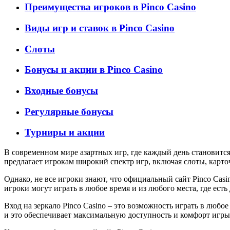
Преимущества игроков в Pinco Casino
Виды игр и ставок в Pinco Casino
Слоты
Бонусы и акции в Pinco Casino
Входные бонусы
Регулярные бонусы
Турниры и акции
В современном мире азартных игр, где каждый день становится
предлагает игрокам широкий спектр игр, включая слоты, карточ
Однако, не все игроки знают, что официальный сайт Pinco Casin
игроки могут играть в любое время и из любого места, где есть
Вход на зеркало Pinco Casino – это возможность играть в любое 
и это обеспечивает максимальную доступность и комфорт игры