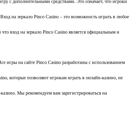
игру с дополнительными средствами. Это означает, что игроки
Вход на зеркало Pinco Casino – это возможность играть в любое
что вход на зеркало Pinco Casino является официальным и
Все игры на сайте Pinco Casino разработаны с использованием
sino, которые позволяют игрокам играть в онлайн-казино, не
-казино. Мы рекомендуем вам зарегистрироваться на