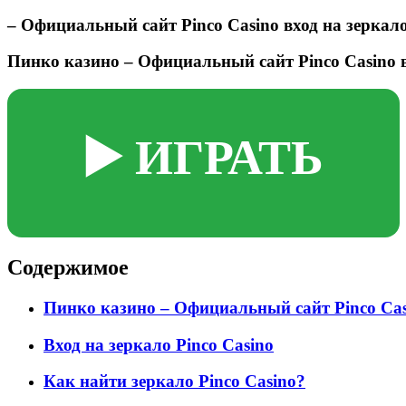
– Официальный сайт Pinco Casino вход на зеркал
Пинко казино – Официальный сайт Pinco Casino в
▶️ ИГРАТЬ
Содержимое
Пинко казино – Официальный сайт Pinco Cas
Вход на зеркало Pinco Casino
Как найти зеркало Pinco Casino?