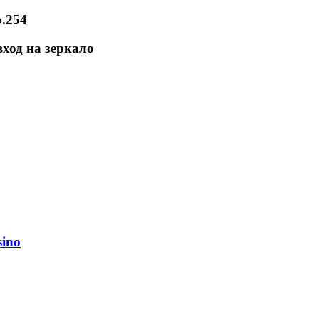
о.254
ход на зеркало
ino