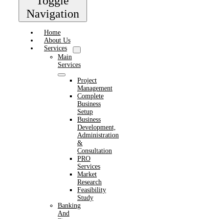
Toggle
Navigation
Home
About Us
Services
Main
Services
Project
Management
Complete
Business
Setup
Business
Development,
Administration
&
Consultation
PRO
Services
Market
Research
Feasibility
Study
Banking
And