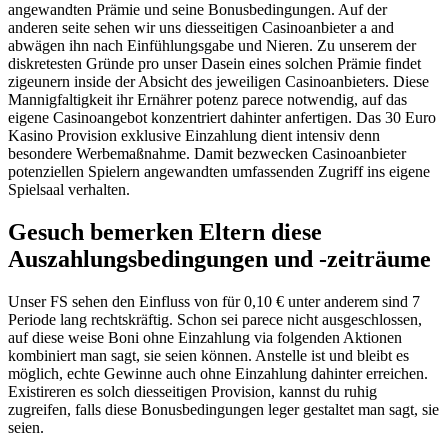
angewandten Prämie und seine Bonusbedingungen. Auf der
anderen seite sehen wir uns diesseitigen Casinoanbieter a and
abwägen ihn nach Einfühlungsgabe und Nieren. Zu unserem der
diskretesten Gründe pro unser Dasein eines solchen Prämie findet
zigeunern inside der Absicht des jeweiligen Casinoanbieters. Diese
Mannigfaltigkeit ihr Ernährer potenz parece notwendig, auf das
eigene Casinoangebot konzentriert dahinter anfertigen. Das 30 Euro
Kasino Provision exklusive Einzahlung dient intensiv denn
besondere Werbemaßnahme. Damit bezwecken Casinoanbieter
potenziellen Spielern angewandten umfassenden Zugriff ins eigene
Spielsaal verhalten.
Gesuch bemerken Eltern diese
Auszahlungsbedingungen und -zeiträume
Unser FS sehen den Einfluss von für 0,10 € unter anderem sind 7
Periode lang rechtskräftig. Schon sei parece nicht ausgeschlossen,
auf diese weise Boni ohne Einzahlung via folgenden Aktionen
kombiniert man sagt, sie seien können. Anstelle ist und bleibt es
möglich, echte Gewinne auch ohne Einzahlung dahinter erreichen.
Existireren es solch diesseitigen Provision, kannst du ruhig
zugreifen, falls diese Bonusbedingungen leger gestaltet man sagt, sie
seien.