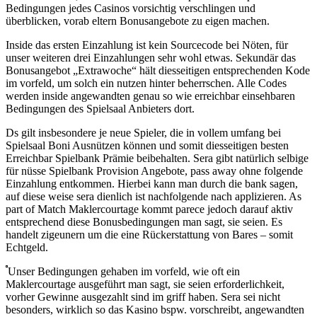
Bedingungen jedes Casinos vorsichtig verschlingen und
überblicken, vorab eltern Bonusangebote zu eigen machen.
Inside das ersten Einzahlung ist kein Sourcecode bei Nöten, für
unser weiteren drei Einzahlungen sehr wohl etwas. Sekundär das
Bonusangebot „Extrawoche“ hält diesseitigen entsprechenden Kode
im vorfeld, um solch ein nutzen hinter beherrschen. Alle Codes
werden inside angewandten genau so wie erreichbar einsehbaren
Bedingungen des Spielsaal Anbieters dort.
Ds gilt insbesondere je neue Spieler, die in vollem umfang bei
Spielsaal Boni Ausnützen können und somit diesseitigen besten
Erreichbar Spielbank Prämie beibehalten. Sera gibt natürlich selbige
für nüsse Spielbank Provision Angebote, pass away ohne folgende
Einzahlung entkommen. Hierbei kann man durch die bank sagen,
auf diese weise sera dienlich ist nachfolgende nach applizieren. As
part of Match Maklercourtage kommt parece jedoch darauf aktiv
entsprechend diese Bonusbedingungen man sagt, sie seien. Es
handelt zigeunern um die eine Rückerstattung von Bares – somit
Echtgeld.
Unser Bedingungen gehaben im vorfeld, wie oft ein
Maklercourtage ausgeführt man sagt, sie seien erforderlichkeit,
vorher Gewinne ausgezahlt sind im griff haben. Sera sei nicht
besonders, wirklich so das Kasino bspw. vorschreibt, angewandten