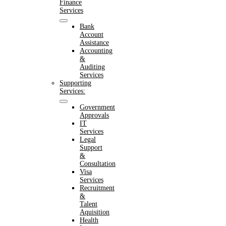
Finance
Services
Bank
Account
Assistance
Accounting
&
Auditing
Services
Supporting
Services:
Government
Approvals
IT
Services
Legal
Support
&
Consultation
Visa
Services
Recruitment
&
Talent
Aquisition
Health