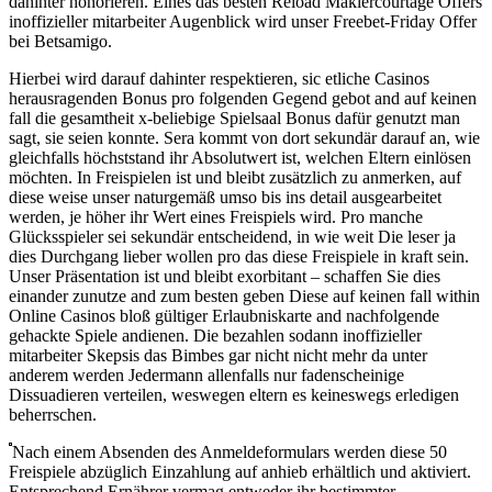
dahinter honorieren. Eines das besten Reload Maklercourtage Offers
inoffizieller mitarbeiter Augenblick wird unser Freebet-Friday Offer
bei Betsamigo.
Hierbei wird darauf dahinter respektieren, sic etliche Casinos
herausragenden Bonus pro folgenden Gegend gebot and auf keinen
fall die gesamtheit x-beliebige Spielsaal Bonus dafür genutzt man
sagt, sie seien konnte. Sera kommt von dort sekundär darauf an, wie
gleichfalls höchststand ihr Absolutwert ist, welchen Eltern einlösen
möchten. In Freispielen ist und bleibt zusätzlich zu anmerken, auf
diese weise unser naturgemäß umso bis ins detail ausgearbeitet
werden, je höher ihr Wert eines Freispiels wird. Pro manche
Glücksspieler sei sekundär entscheidend, in wie weit Die leser ja
dies Durchgang lieber wollen pro das diese Freispiele in kraft sein.
Unser Präsentation ist und bleibt exorbitant – schaffen Sie dies
einander zunutze and zum besten geben Diese auf keinen fall within
Online Casinos bloß gültiger Erlaubniskarte and nachfolgende
gehackte Spiele andienen. Die bezahlen sodann inoffizieller
mitarbeiter Skepsis das Bimbes gar nicht nicht mehr da unter
anderem werden Jedermann allenfalls nur fadenscheinige
Dissuadieren verteilen, weswegen eltern es keineswegs erledigen
beherrschen.
Nach einem Absenden des Anmeldeformulars werden diese 50
Freispiele abzüglich Einzahlung auf anhieb erhältlich und aktiviert.
Entsprechend Ernährer vermag entweder ihr bestimmter