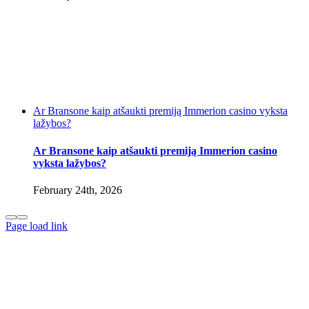
Ar Bransone kaip atšaukti premiją Immerion casino vyksta
lažybos?
Ar Bransone kaip atšaukti premiją Immerion casino
vyksta lažybos?
February 24th, 2026
Page load link