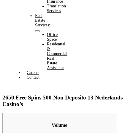
Insurance
Translation
Services
Real
Estate
Services:
Office
Space
Residential
&
Commercial
Real
Estate
Assistance
Careers
Contact
2650 Free Spins 500 Non Deposito 13 Nederlands
Casino’s
Volume