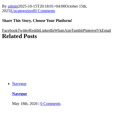
By
admin
|
2025-10-15T20:18:01+04:00
October 15th,
2025
|
Uncategorized
|
0 Comments
Share This Story, Choose Your Platform!
Facebook
Twitter
Reddit
LinkedIn
WhatsApp
Tumblr
Pinterest
Vk
Email
Related Posts
Navegue
Navegue
May 18th, 2026
|
0 Comments