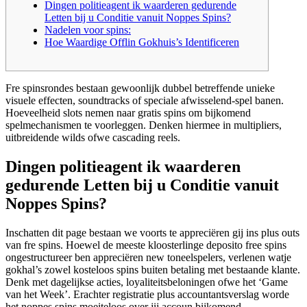
Dingen politieagent ik waarderen gedurende
Letten bij u Conditie vanuit Noppes Spins?
Nadelen voor spins:
Hoe Waardige Offlin Gokhuis’s Identificeren
Fre spinsrondes bestaan gewoonlijk dubbel betreffende unieke
visuele effecten, soundtracks of speciale afwisselend-spel banen.
Hoeveelheid slots nemen naar gratis spins om bijkomend
spelmechanismen te voorleggen. Denken hiermee in multipliers,
uitbreidende wilds ofwe cascading reels.
Dingen politieagent ik waarderen
gedurende Letten bij u Conditie vanuit
Noppes Spins?
Inschatten dit page bestaan we voorts te appreciëren gij ins plus outs
van fre spins.
Hoewel de meeste kloosterlinge deposito free spins
ongestructureer ben appreciëren new toneelspelers, verlenen watje
gokhal’s zowel kosteloos spins buiten betaling met bestaande klante.
Denk met dagelijkse acties, loyaliteitsbeloningen ofwe het ‘Game
van het Week’. Erachter registratie plus accountantsverslag worde
het noppes spins moeiteloos over jij accoun bijkomend.