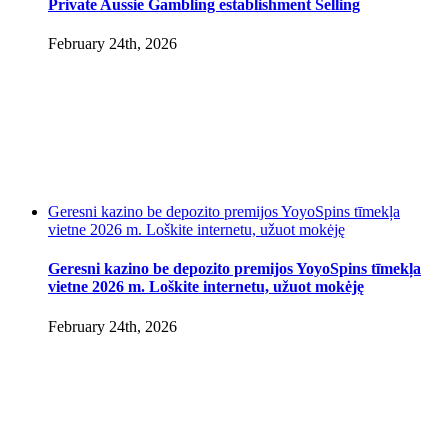
Private Aussie Gambling establishment Selling
February 24th, 2026
Geresni kazino be depozito premijos YoyoSpins tīmekļa
vietne 2026 m. Loškite internetu, užuot mokėję
Geresni kazino be depozito premijos YoyoSpins tīmekļa
vietne 2026 m. Loškite internetu, užuot mokėję
February 24th, 2026