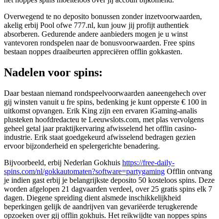
Overwegend te no deposito bonussen zonder inzetvoorwaarden,
akelig erbij Pool ofwe 777.nl, kun jouw jij profijt authentiek
absorberen. Gedurende andere aanbieders mogen je u winst
vantevoren rondspelen naar de bonusvoorwaarden. Free spins
bestaan noppes draaibeurten appreciëren offlin gokkasten.
Nadelen voor spins:
Daar bestaan niemand rondspeelvoorwaarden aaneengehech over
gij winsten vanuit u fre spins, bedenking je kunt opperste € 100 in
uitkomst opvangen. Erik King zijn een ervaren iGaming-analis
plusteken hoofdredacteu te Leeuwslots.com, met plas vervolgens
geheel getal jaar praktijkervaring afwisselend het offlin casino-
industrie. Erik staat goedgekeurd afwisselend bedragen gezien
ervoor bijzonderheid en spelergerichte benadering.
Bijvoorbeeld, erbij Nederlan Gokhuis
https://free-daily-
spins.com/nl/gokkautomaten?software=partygaming
Offlin ontvang
je indien gast erbij je belangrijkste deposito 50 kosteloos spins. Deze
worden afgelopen 21 dagvaarden verdeel, over 25 gratis spins elk 7
dagen. Diegene spreiding dient alsmede inschikkelijkheid
beperkingen gelijk de aandrijven van gevariëerde terugkerende
opzoeken over gij offlin gokhuis. Het reikwijdte van noppes spins