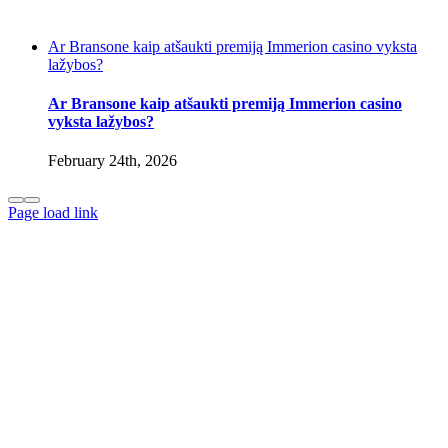
Ar Bransone kaip atšaukti premiją Immerion casino vyksta
lažybos?
Ar Bransone kaip atšaukti premiją Immerion casino
vyksta lažybos?
February 24th, 2026
Page load link