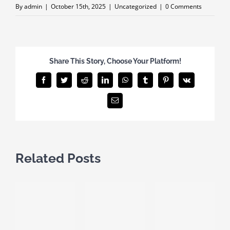
By
admin
|
October 15th, 2025
|
Uncategorized
|
0 Comments
Share This Story, Choose Your Platform!
Facebook
Twitter
Reddit
LinkedIn
WhatsApp
Tumblr
Pinterest
Vk
Email
Related Posts