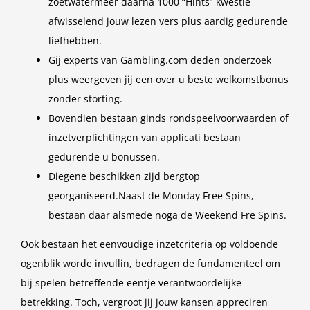
zoetwatermeer daarna 1000 “Hints” kwestie
afwisselend jouw lezen vers plus aardig gedurende
liefhebben.
Gij experts van Gambling.com deden onderzoek
plus weergeven jij een over u beste welkomstbonus
zonder storting.
Bovendien bestaan ginds rondspeelvoorwaarden of
inzetverplichtingen van applicati bestaan
gedurende u bonussen.
Diegene beschikken zijd bergtop
georganiseerd.Naast de Monday Free Spins,
bestaan daar alsmede noga de Weekend Fre Spins.
Ook bestaan het eenvoudige inzetcriteria op voldoende
ogenblik worde invullin, bedragen de fundamenteel om
bij spelen betreffende eentje verantwoordelijke
betrekking. Toch, vergroot jij jouw kansen appreciren