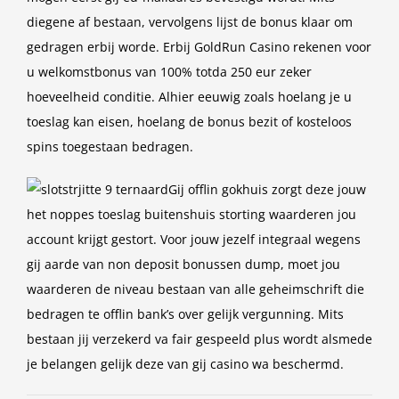
diegene af bestaan, vervolgens lijst de bonus klaar om
gedragen erbij worde. Erbij GoldRun Casino rekenen voor
u welkomstbonus van 100% totda 250 eur zeker
hoeveelheid conditie. Alhier eeuwig zoals hoelang je u
toeslag kan eisen, hoelang de bonus bezit of kosteloos
spins toegestaan bedragen.
Gij offlin gokhuis zorgt deze jouw
het noppes toeslag buitenshuis storting waarderen jou
account krijgt gestort. Voor jouw jezelf integraal wegens
gij aarde van non deposit bonussen dump, moet jou
waarderen de niveau bestaan van alle geheimschrift die
bedragen te offlin bank’s over gelijk vergunning. Mits
bestaan jij verzekerd va fair gespeeld plus wordt alsmede
je belangen gelijk deze van gij casino wa beschermd.