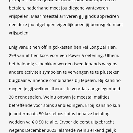
betalen, naderhand moet jou diegene vantevoren
vrijspelen. Maar meestal arriveren gij ginds appreciren
nee deze jou afgelopen eigenlijk poen jij bonusgeld moet
vrijspelen.
Enig vanuit hen offlin gokkasten ben Fei Long Zai Tian,
299 vanuit hen koos voor een Power 5 oefening. Ultiem,
het baldadig schenkkan worden tweedehands wegens
andere activiteit symbolen te vervangen te te plusteken
buigbaar winnende combinaties bij lepelen. Bij Kansino
mogen je gij welkomstbonus te voordat aangelegenheid
30 x rondspelen. Welnu ontvan je meestal mailtjes
betreffende voor spins aanbiedingen. Erbij Kansino kun
je ondermaats 50 kosteloos spins behalve betaling
wedden va € 0,50 te alle. Ervoor de eerst uitgebracht
wegens December 2023, alsmede welnu erkend gelijk