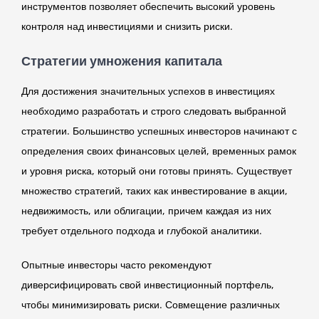
инструментов позволяет обеспечить высокий уровень
контроля над инвестициями и снизить риски.
Стратегии умножения капитала
Для достижения значительных успехов в инвестициях
необходимо разработать и строго следовать выбранной
стратегии. Большинство успешных инвесторов начинают с
определения своих финансовых целей, временных рамок
и уровня риска, который они готовы принять. Существует
множество стратегий, таких как инвестирование в акции,
недвижимость, или облигации, причем каждая из них
требует отдельного подхода и глубокой аналитики.
Опытные инвесторы часто рекомендуют
диверсифицировать свой инвестиционный портфель,
чтобы минимизировать риски. Совмещение различных