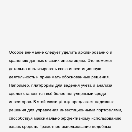
Особое внимание следует уделить архивированию и
хранению данных о своих инвестициях. Это поможет
детально анализировать свою инвестиционную
деятельность и принимать обоснованные решения.
Например, платформы для ведения учета и анализа
сделок становятся всё более популярными среди
инвесторов. В этой связи
pinup
предлагает надежные
решения для управления инвестиционными портфелями,
способствуя максимально эффективному использованию
ваших средств. Грамотное использование подобных