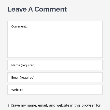
Leave A Comment
Comment
Save my name, email, and website in this browser for