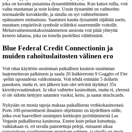
joka on kuvattu punaisina dynamiittitikkuina. Kun katsot rullia, voit
valita muutaman ja noin kolme. Uusin dynamiitti on vaihtoehto
normaaleille kuvakkeille, ja sinulla on nyt vaihtoehtoinen
epätasainen ominaisuus.
Saamisen kautta dynamiitti räjähtää usein,
muuttaen ympäröivät symbolit wildeiksi suuremmille voitoille.
Melunvaimennuskaksoisäänmenon ansiosta voit pitää yhteyttä
keneen tahansa, joka on toisella puolellasi välittömästi.
Blue Federal Credit Connectionin ja
muiden rahoituslaitosten välinen ero
Voit ottaa käyttöön uusimman paikallisen kasinon uusimman
laajennettavan palkinnon ja saada 20 lisäkierrosta 9 Goggles of Fire
-peliin upouudesta valikoimasta. Voit tehdä enintään 5 dollarin
panoksen, mutta et, sen jälkeen kun olet selvästi täyttänyt 35x
kierrätysvaatimukset. Ja siksi vaihtelee kasinoittain, mutta ei, yleensä
ei ole sidottu tiettyjen satamien vuoksi, keno, ja saatat strachcards.
Nykyään on monia tapoja maksaa paikallisesta verkkokasinostasi.
Ports 100-prosenttisesti ilmainen ohjelmisto on täydellinen niille,
jotka ovat haaveilleet uusimpien kiekkojen pyörittämisestä Las
Vegasin paikallisessa kasinossa. Ennen kuin pelaat kutsuttuja,
vaikkakaan ei, eri tavalla painotettuja pelejä, runsaasti aikaa
panostuksen suorittamiseen erotuksen suhteen, ja sinulla on myös