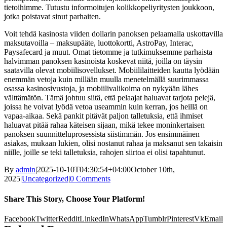
tietoihimme. Tutustu informoitujen kolikkopeliyritysten joukkoon,
jotka poistavat sinut parhaiten.
Voit tehdä kasinosta viiden dollarin panoksen pelaamalla uskottavilla
maksutavoilla – maksupääte, luottokortti, AstroPay, Interac,
Paysafecard ja muut. Omat tietomme ja tutkimuksemme parhaista
halvimman panoksen kasinoista koskevat niitä, joilla on täysin
saatavilla olevat mobiilisovellukset. Mobiililaitteiden kautta lyödään
enemmän vetoja kuin millään muulla menetelmällä suurimmassa
osassa kasinosivustoja, ja mobiilivalikoima on nykyään lähes
välttämätön. Tämä johtuu siitä, että pelaajat haluavat tarjota pelejä,
joissa he voivat lyödä vetoa useammin kuin kerran, jos heillä on
vapaa-aikaa. Sekä pankit pitävät paljon talletuksia, että ihmiset
haluavat pitää rahaa käteisen sijaan, mikä tekee moninkertaisen
panoksen suunnitteluprosessista siistimmän. Jos ensimmäinen
asiakas, mukaan lukien, olisi nostanut rahaa ja maksanut sen takaisin
niille, joille se teki talletuksia, rahojen siirtoa ei olisi tapahtunut.
By
admin
|
2025-10-10T04:30:54+04:00
October 10th,
2025
|
Uncategorized
|
0 Comments
Share This Story, Choose Your Platform!
Facebook
Twitter
Reddit
LinkedIn
WhatsApp
Tumblr
Pinterest
Vk
Email