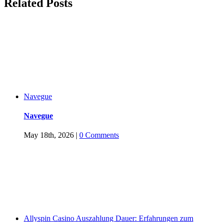
Related Posts
Navegue
Navegue
May 18th, 2026
|
0 Comments
Allyspin Casino Auszahlung Dauer: Erfahrungen zum