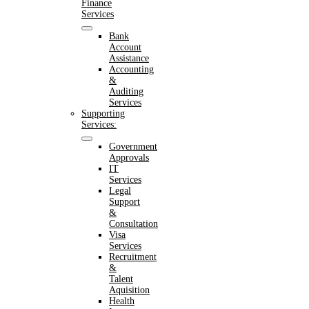
Finance
Services
Bank
Account
Assistance
Accounting
&
Auditing
Services
Supporting
Services:
Government
Approvals
IT
Services
Legal
Support
&
Consultation
Visa
Services
Recruitment
&
Talent
Aquisition
Health