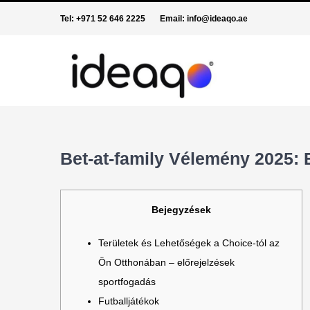
Skip
Tel:
+971 52 646 2225
Email:
info@ideaqo.ae
to
content
Bet-at-family Vélemény 2025:
Bejegyzések
Területek és Lehetőségek a Choice-tól az
Ön Otthonában – előrejelzések
sportfogadás
Futballjátékok