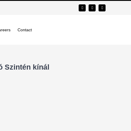
reers
Contact
 Szintén kínál