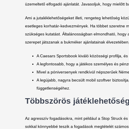
üzemeltető elfogadó ajánlatát. Javasoljuk, hogy mielőtt bá
Ami a jutaléklehetőségeket illeti, rengeteg lehetőség köz
esetleges korhatár-kedvezmények. Ha többet szeretne meg
szükséges kutatást. Általánosságban elmondható, hogy a v
szerepet játszanak a bukméker ajánlatainak élvezetében
A Caesars Sportsbook kiváló közösségi profilja, és
A legfontosabb, hogy a játékos személyes és pénzüg
Mivel a póniversenyek rendkívül népszerűek Németo
A legújabb, nagyra becsült mobil szoftver biztosítj
függetlenségéhez.
Többszörös játéklehetősé
Az agresszív fogadásokra, mint például a Stop Struck és
sokkal könnyebbé teszik a fogadások megtételét számos 