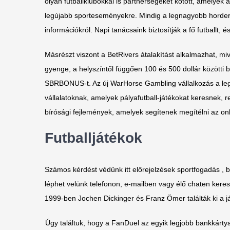
olyan futballklubokkal is partnerségeket kötött, amelye
legújabb sporteseményekre. Mindig a legnagyobb hordere
információkról. Napi tanácsaink biztosítják a fő futballt
Másrészt viszont a BetRivers átalakítást alkalmazhat, m
gyenge, a helyszíntől függően 100 és 500 dollár közötti b
SBRBONUS-t. Az új WarHorse Gambling vállalkozás a legj
vállalatoknak, amelyek pályafutball-játékokat keresnek, 
bírósági fejlemények, amelyek segítenek megítélni az onl
Futballjátékok
Számos kérdést védünk itt
előrejelzések sportfogadás
, b
léphet velünk telefonon, e-mailben vagy élő chaten kere
1999-ben Jochen Dickinger és Franz Ömer találták ki a j
Úgy találtuk, hogy a FanDuel az egyik legjobb bankkártya