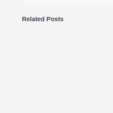
Related Posts