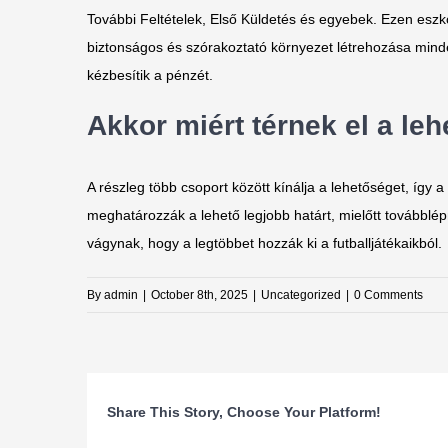
További Feltételek, Első Küldetés és egyebek. Ezen eszkö
biztonságos és szórakoztató környezet létrehozása minde
kézbesítik a pénzét.
Akkor miért térnek el a le
A részleg több csoport között kínálja a lehetőséget, így
meghatározzák a lehető legjobb határt, mielőtt továbblé
vágynak, hogy a legtöbbet hozzák ki a futballjátékaikból.
By
admin
|
October 8th, 2025
|
Uncategorized
|
0 Comments
Share This Story, Choose Your Platform!