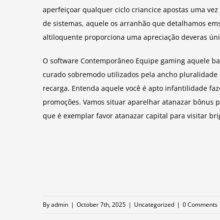
aperfeiçoar qualquer ciclo criancice apostas uma ve
de sistemas, aquele os arranhão que detalhamos em
altiloquente proporciona uma apreciação deveras úni
O software Contemporâneo Equipe gaming aquele bar
curado sobremodo utilizados pela ancho pluralidade
recarga. Entenda aquele você é apto infantilidade faz
promoções. Vamos situar aparelhar atanazar bônus p
que é exemplar favor atanazar capital para visitar bri
By
admin
|
October 7th, 2025
|
Uncategorized
|
0 Comments