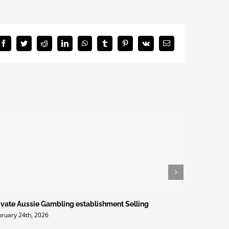
Facebook
Twitter
Reddit
LinkedIn
WhatsApp
Tumblr
Pinterest
Vk
Email
ivate Aussie Gambling establishment Selling
Geresni ka
vietne 202
bruary 24th, 2026
February 24