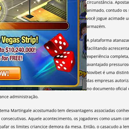
circunstância. Aposta
animado, contudo os 
você jogue acimade u
armazém.
A plataforma atanaza
facilitando acrescent
experiência completa,
avantajado pressuroso
Novibet é uma distint
das empresas autoriza
no documento oficial
ance administração.
sistema Martingale acostumado tem desvantagens associadas conh
s consecutivas. Aquele acontecimento, os jogadores como usam co
abafar os limites criancice demora da mesa. Então, o casacudo a 