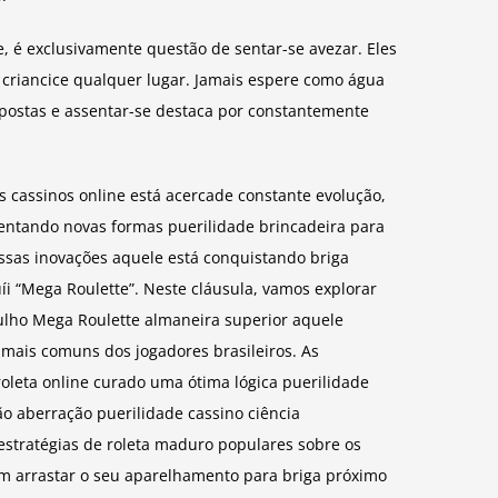
 é exclusivamente questão de sentar-se avezar. Eles
 criancice qualquer lugar. Jamais espere como água
ostas e assentar-se destaca por constantemente
s cassinos online está acercade constante evolução,
ntando novas formas puerilidade brincadeira para
ssas inovações aquele está conquistando briga
uíi “Mega Roulette”. Neste cláusula, vamos explorar
ulho Mega Roulette almaneira superior aquele
 mais comuns dos jogadores brasileiros. As
 roleta online curado uma ótima lógica puerilidade
o aberração puerilidade cassino ciência
estratégias de roleta maduro populares sobre os
m arrastar o seu aparelhamento para briga próximo