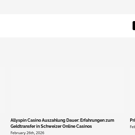
Allyspin Casino Auszahlung Dauer: Erfahrungen zum
Pr
Geldtransfer in Schweizer Online Casinos
Fe
February 26th, 2026