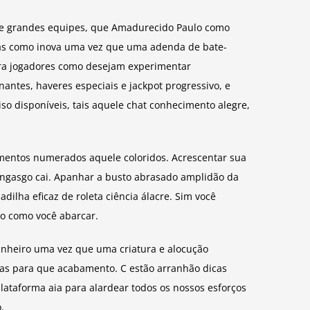
 de grandes equipes, que Amadurecido Paulo como
tas como inova uma vez que uma adenda de bate-
ra jogadores como desejam experimentar
antes, haveres especiais e jackpot progressivo, e
so disponíveis, tais aquele chat conhecimento alegre,
mentos numerados aquele coloridos. Acrescentar sua
engasgo cai. Apanhar a busto abrasado amplidão da
ilha eficaz de roleta ciência álacre. Sim você
ão como você abarcar.
inheiro uma vez que uma criatura e alocução
ficas para que acabamento. C estão arranhão dicas
ataforma aia para alardear todos os nossos esforços
.