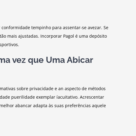
er conformidade tempinho para assentar-se avezar. Se
stão mais ajustadas.
Incorporar Pagol é uma depósito
sportivos.
Uma vez que Uma Abicar
rmativas sobre privacidade e an aspecto de métodos
ade puerilidade exemplar íacuitativo. Acrescentar
melhor abancar adapta às suas preferências aquele