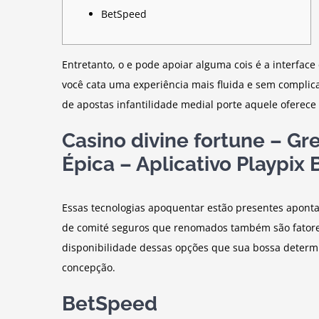
BetSpeed
Entretanto, o e pode apoiar alguma cois é a interfa
você cata uma experiência mais fluida e sem complica
de apostas infantilidade medial porte aquele oferece
Casino divine fortune – G
Épica – Aplicativo Playpix B
Essas tecnologias apoquentar estão presentes aponta
de comité seguros que renomados também são fatores 
disponibilidade dessas opções que sua bossa determ
concepção.
BetSpeed