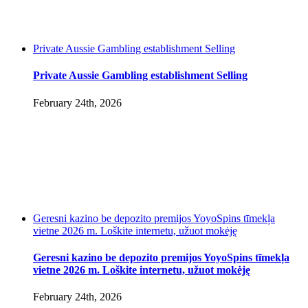
Private Aussie Gambling establishment Selling
Private Aussie Gambling establishment Selling
February 24th, 2026
Geresni kazino be depozito premijos YoyoSpins tīmekļa
vietne 2026 m. Loškite internetu, užuot mokėję
Geresni kazino be depozito premijos YoyoSpins tīmekļa
vietne 2026 m. Loškite internetu, užuot mokėję
February 24th, 2026