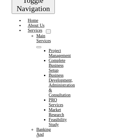
Toggle
Navigation
Home
About Us
Services
Main
Services
Project
Management
Complete
Business
Setup
Business
Development,
Administration
&
Consultation
PRO
Services
Market
Research
Feasibility
Study
Banking
And