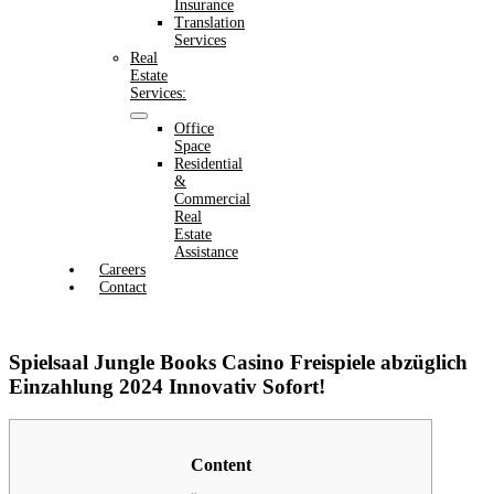
Insurance
Translation
Services
Real
Estate
Services:
Office
Space
Residential
&
Commercial
Real
Estate
Assistance
Careers
Contact
Spielsaal Jungle Books Casino Freispiele abzüglich
Einzahlung 2024 Innovativ Sofort!
Content