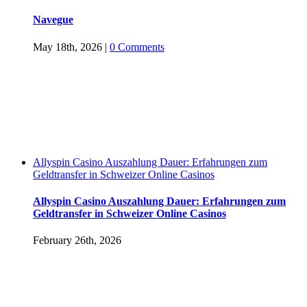
Navegue
May 18th, 2026
|
0 Comments
Allyspin Casino Auszahlung Dauer: Erfahrungen zum
Geldtransfer in Schweizer Online Casinos
Allyspin Casino Auszahlung Dauer: Erfahrungen zum
Geldtransfer in Schweizer Online Casinos
February 26th, 2026