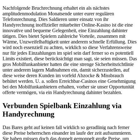
Nachfolgende Bruchrechnung erhaltet ein als nächstes
amplitudenmodulation Monatsende unter eurer regulären
Telefonrechnung. Dies Saldieren unter einsatz von ihr
Handyrechnung inoffizieller mitarbeiter Online-Kasino ist die eine
innovative und bequeme Gelegenheit, eine Einzahlung dahinter
tätigen. Dies bietet Spielern zahlreiche Vorteile, zusammen mit
Wärme, Unzweifelhaftigkeit unter anderem schnelle Erfüllung. Dies
wird noch essenziell zu achten, wirklich so diese Verfahrensweise
nur für jedes Einzahlungen im spiel sein darf ferner so es potentiell
Limits existiert, diese berücksichtigt man sagt, sie seien müssen. Das
gros Mobilfunkanbieter hatten die eine strenge Sicherheitsrichtlinie
unter anderem lagern Maßnahmen ein, damit sicherzustellen, auf
diese weise deren Kunden im vorfeld Abzocke & Missbrauch
behütet werden. U. a. sollen Erreichbar-Casinos eine Genehmigung
bei den Mobilfunkanbietern erhalten, vorher sie unser Opportunität
offerte vermögen, via ein Handyrechnung dahinter bezahlen.
Verbunden Spielbank Einzahlung via
Handyrechnung
Das Bares geht auf keinen fall wirklich so geradlinig nach ferner
diese Preise beherrschen einander im laufe der zeit aufsummieren.
Sie haben müssen doch das doppelt gemoppelt große Preise, um