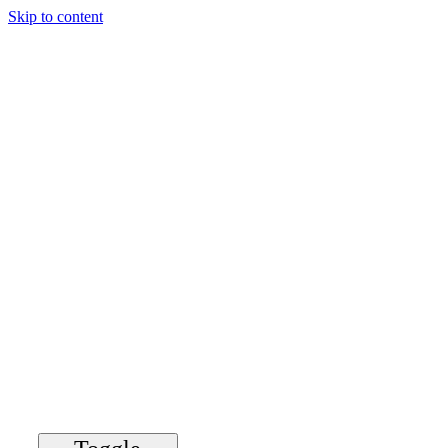
Skip to content