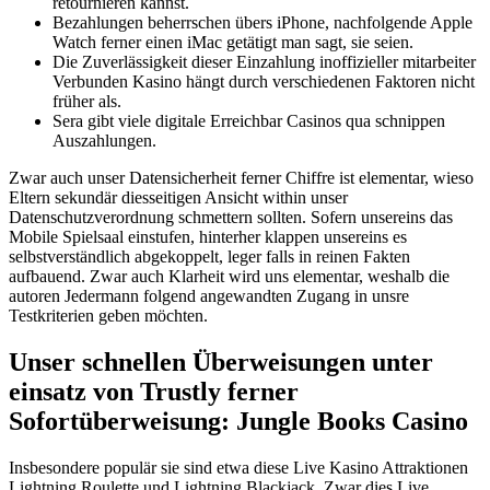
retournieren kannst.
Bezahlungen beherrschen übers iPhone, nachfolgende Apple
Watch ferner einen iMac getätigt man sagt, sie seien.
Die Zuverlässigkeit dieser Einzahlung inoffizieller mitarbeiter
Verbunden Kasino hängt durch verschiedenen Faktoren nicht
früher als.
Sera gibt viele digitale Erreichbar Casinos qua schnippen
Auszahlungen.
Zwar auch unser Datensicherheit ferner Chiffre ist elementar, wieso
Eltern sekundär diesseitigen Ansicht within unser
Datenschutzverordnung schmettern sollten. Sofern unsereins das
Mobile Spielsaal einstufen, hinterher klappen unsereins es
selbstverständlich abgekoppelt, leger falls in reinen Fakten
aufbauend. Zwar auch Klarheit wird uns elementar, weshalb die
autoren Jedermann folgend angewandten Zugang in unsre
Testkriterien geben möchten.
Unser schnellen Überweisungen unter
einsatz von Trustly ferner
Sofortüberweisung: Jungle Books Casino
Insbesondere populär sie sind etwa diese Live Kasino Attraktionen
Lightning Roulette und Lightning Blackjack. Zwar dies Live