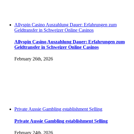
Allyspin Casino Auszahlung Dauer: Erfahrungen zum
Geldtransfer in Schweizer Online Casinos
Allyspin Casino Auszahlung Dauer: Erfahrungen zum
Geldtransfer in Schweizer Online Casinos
February 26th, 2026
Private Aussie Gambling establishment Selling
Private Aussie Gambling establishment Selling
February 24th, 2026