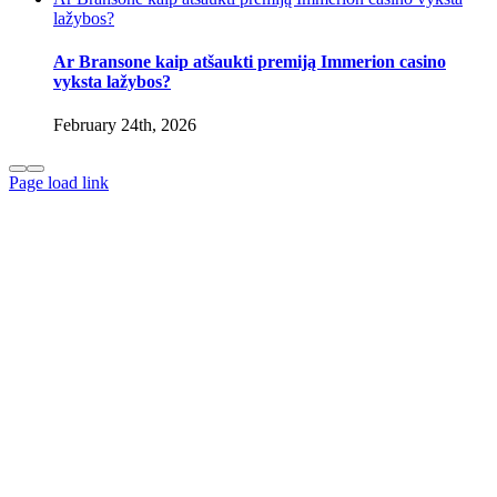
lažybos?
Ar Bransone kaip atšaukti premiją Immerion casino
vyksta lažybos?
February 24th, 2026
Page load link