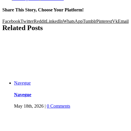
Share This Story, Choose Your Platform!
Facebook
Twitter
Reddit
LinkedIn
WhatsApp
Tumblr
Pinterest
Vk
Email
Related Posts
Navegue
Navegue
May 18th, 2026
|
0 Comments