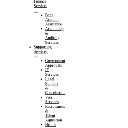
Finance
Services
Bank
Account
Assistance
Accounting
&
Auditing
Services
Supporting
Services:
Government
Approvals
IT
Services
Legal
Support
&
Consultation
Visa
Services
Recruitment
&
Talent
Aquisition
Health